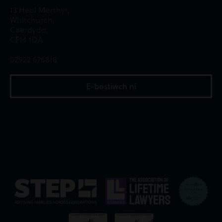
13 Heol Merthyr,
Whitchurch,
Caerdydd,
CF14 1DA
02922 676818
E-bostiwch ni