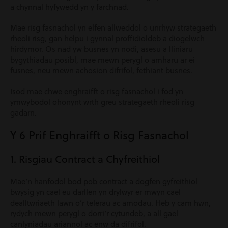
a chynnal hyfywedd yn y farchnad.
Mae risg fasnachol yn elfen allweddol o unrhyw strategaeth
rheoli risg, gan helpu i gynnal proffidioldeb a diogelwch
hirdymor. Os nad yw busnes yn nodi, asesu a lliniaru
bygythiadau posibl, mae mewn perygl o amharu ar ei
fusnes, neu mewn achosion difrifol, fethiant busnes.
Isod mae chwe enghraifft o risg fasnachol i fod yn
ymwybodol ohonynt wrth greu strategaeth rheoli risg
gadarn.
Y 6 Prif Enghraifft o Risg Fasnachol
1. Risgiau Contract a Chyfreithiol
Mae’n hanfodol bod pob contract a dogfen gyfreithiol
bwysig yn cael eu darllen yn drylwyr er mwyn cael
dealltwriaeth lawn o’r telerau ac amodau. Heb y cam hwn,
rydych mewn perygl o dorri’r cytundeb, a all gael
canlyniadau ariannol ac enw da difrifol.