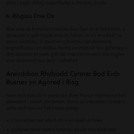
dilyn i osgoi diffyg cydymffurfio a chosbau posibl.
6. Risgiau Enw Da
Mae enw da brand yn chwarae rhan fawr yn ei lwyddiant, a
dyna pam y gall risgiau enw da fod yn un o’r anoddaf i’w
trwsio weithiau. O gwynion cyfryngau cymdeithasol,
anghydfodau cyhoeddus rhwng cwsmeriaid neu gyflenwyr, i
drin cwynion yn wael, gall sut mae busnesau’n atal risgiau
enw da wneud neu dorri’r sefydliad.
Arwyddion Rhybudd Cynnar Bod Eich
Busnes yn Agored i Risg
Nawr eich bod chi’n gwybod y chwe ffactor risg masnachol
allweddol i edrych amdanynt, dyma rai arwyddion cynnar y
gallai eich busnes fod mewn perygl:
Contractau nad ydych chi’n eu deall yn llawn
Cyflenwr wedi methu terfynau amser neu wedi cael