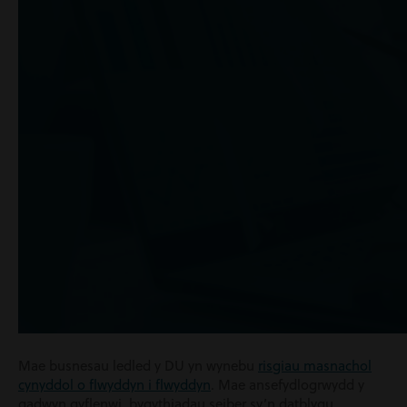
Mae busnesau ledled y DU yn wynebu
risgiau masnachol
cynyddol o flwyddyn i flwyddyn
. Mae ansefydlogrwydd y
gadwyn gyflenwi, bygythiadau seiber sy’n datblygu,