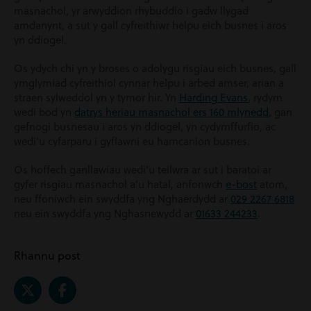
masnachol, yr arwyddion rhybuddio i gadw llygad
amdanynt, a sut y gall cyfreithiwr helpu eich busnes i aros
yn ddiogel.
Os ydych chi yn y broses o adolygu risgiau eich busnes, gall
ymglymiad cyfreithiol cynnar helpu i arbed amser, arian a
straen sylweddol yn y tymor hir. Yn
Harding Evans
, rydym
wedi bod yn
datrys heriau masnachol ers 160 mlynedd
, gan
gefnogi busnesau i aros yn ddiogel, yn cydymffurfio, ac
wedi’u cyfarparu i gyflawni eu hamcanion busnes.
Os hoffech ganllawiau wedi’u teilwra ar sut i baratoi ar
gyfer risgiau masnachol a’u hatal, anfonwch
e-bost
atom,
neu ffoniwch ein swyddfa yng Nghaerdydd ar
029 2267 6818
neu ein swyddfa yng Nghasnewydd ar
01633 244233
.
Rhannu post