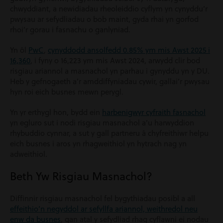
chwyddiant, a newidiadau rheoleiddio cyflym yn cynyddu’r
pwysau ar sefydliadau o bob maint, gyda rhai yn gorfod
rhoi’r gorau i fasnachu o ganlyniad.
Yn ôl
PwC
,
cynyddodd ansolfedd 0.85% ym mis Awst 2025 i
16,360
, i fyny o 16,223 ym mis Awst 2024, arwydd clir bod
risgiau ariannol a masnachol yn parhau i gynyddu yn y DU.
Heb y gefnogaeth a’r amddiffyniadau cywir, gallai’r pwysau
hyn roi eich busnes mewn perygl.
Yn yr erthygl hon, bydd ein
harbenigwyr cyfraith fasnachol
yn egluro sut i nodi risgiau masnachol a’u harwyddion
rhybuddio cynnar, a sut y gall partneru â chyfreithiwr helpu
eich busnes i aros yn rhagweithiol yn hytrach nag yn
adweithiol.
Beth Yw Risgiau Masnachol?
Diffinnir risgiau masnachol fel bygythiadau posibl a all
effeithio’n negyddol ar sefyllfa ariannol, weithredol neu
enw da busnes
, gan atal y sefydliad rhag cyflawni ei nodau