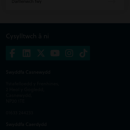
Darllenwch fwy
Cysylltwch â ni
Swyddfa Casnewydd
Ystafelloedd y Frenhines,
2 Heol y Gogledd,
Casnewydd,
NP20 1TE
01633 244233
Swyddfa Caerdydd