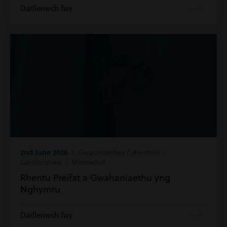
Darllenwch fwy
2nd June 2026
| Gwasanaethau Cyfreithiol i
Landlordiaid | Masnachol
Rhentu Preifat a Gwahaniaethu yng
Nghymru
Darllenwch fwy