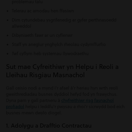
problemau talu
Telerau ac amodau hen ffasiwn
Dim cytundebau ysgrifenedig ar gyfer perthnasoedd
allweddol
Dibyniaeth fawr ar un cyflenwr
Staff yn aneglur ynghylch rheolau cydymffurfio
Twf cyflym heb systemau llywodraethu
Sut mae Cyfreithiwr yn Helpu i Reoli a
Lleihau Risgiau Masnachol
Gall ceisio nodi a mynd i’r afael â’r heriau hyn wrth reoli
gweithrediadau busnes dyddiol hefyd fod yn frawychus.
Dyna pam y gall partneru â
chyfreithiwr risg fasnachol
profiadol
helpu i leddfu’r pwysau a rhoi’r sicrwydd bod eich
busnes mewn dwylo diogel.
1. Adolygu a Drafftio Contractau