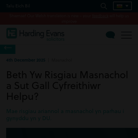
Talu Eich Bil
Shwmae! Our Welsh translation is new – your
feedback
will help us
improve
4th December 2025
| Masnachol
Beth Yw Risgiau Masnachol
a Sut Gall Cyfreithiwr
Helpu?
Mae risgiau ariannol a masnachol yn parhau i
gynyddu yn y DU.