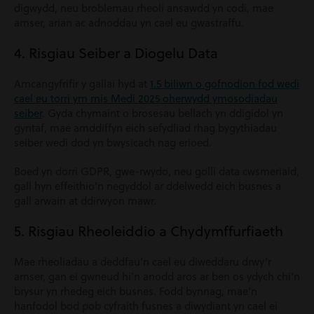
digwydd, neu broblemau rheoli ansawdd yn codi, mae
amser, arian ac adnoddau yn cael eu gwastraffu.
4. Risgiau Seiber a Diogelu Data
Amcangyfrifir y gallai hyd at
1.5 biliwn o gofnodion fod wedi
cael eu torri ym mis Medi 2025 oherwydd ymosodiadau
seiber
. Gyda chymaint o brosesau bellach yn ddigidol yn
gyntaf, mae amddiffyn eich sefydliad rhag bygythiadau
seiber wedi dod yn bwysicach nag erioed.
Boed yn dorri GDPR, gwe-rwydo, neu golli data cwsmeriaid,
gall hyn effeithio’n negyddol ar ddelwedd eich busnes a
gall arwain at ddirwyon mawr.
5. Risgiau Rheoleiddio a Chydymffurfiaeth
Mae rheoliadau a deddfau’n cael eu diweddaru drwy’r
amser, gan ei gwneud hi’n anodd aros ar ben os ydych chi’n
brysur yn rhedeg eich busnes. Fodd bynnag, mae’n
hanfodol bod pob cyfraith fusnes a diwydiant yn cael ei