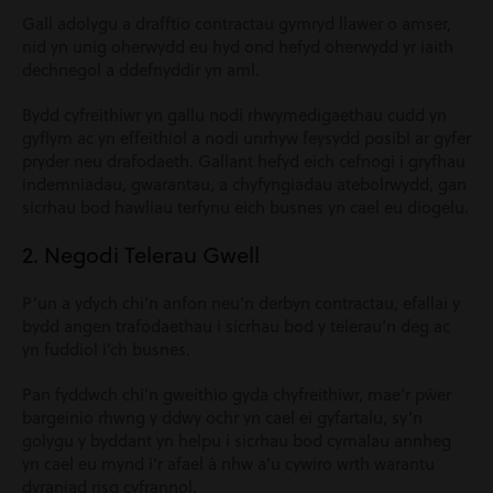
Gall adolygu a drafftio contractau gymryd llawer o amser,
nid yn unig oherwydd eu hyd ond hefyd oherwydd yr iaith
dechnegol a ddefnyddir yn aml.
Bydd cyfreithiwr yn gallu nodi rhwymedigaethau cudd yn
gyflym ac yn effeithiol a nodi unrhyw feysydd posibl ar gyfer
pryder neu drafodaeth. Gallant hefyd eich cefnogi i gryfhau
indemniadau, gwarantau, a chyfyngiadau atebolrwydd, gan
sicrhau bod hawliau terfynu eich busnes yn cael eu diogelu.
2. Negodi Telerau Gwell
P’un a ydych chi’n anfon neu’n derbyn contractau, efallai y
bydd angen trafodaethau i sicrhau bod y telerau’n deg ac
yn fuddiol i’ch busnes.
Pan fyddwch chi’n gweithio gyda chyfreithiwr, mae’r pŵer
bargeinio rhwng y ddwy ochr yn cael ei gyfartalu, sy’n
golygu y byddant yn helpu i sicrhau bod cymalau annheg
yn cael eu mynd i’r afael â nhw a’u cywiro wrth warantu
dyraniad risg cyfrannol.