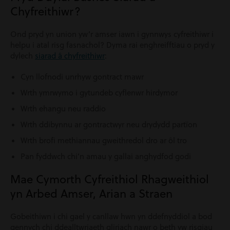
Chyfreithiwr?
Ond pryd yn union yw’r amser iawn i gynnwys cyfreithiwr i
helpu i atal risg fasnachol? Dyma rai enghreifftiau o pryd y
dylech
siarad â chyfreithiwr
:
Cyn llofnodi unrhyw gontract mawr
Wrth ymrwymo i gytundeb cyflenwr hirdymor
Wrth ehangu neu raddio
Wrth ddibynnu ar gontractwyr neu drydydd partïon
Wrth brofi methiannau gweithredol dro ar ôl tro
Pan fyddwch chi’n amau ​​y gallai anghydfod godi
Mae Cymorth Cyfreithiol Rhagweithiol
yn Arbed Amser, Arian a Straen
Gobeithiwn i chi gael y canllaw hwn yn ddefnyddiol a bod
gennych chi ddealltwriaeth gliriach nawr o beth yw risgiau