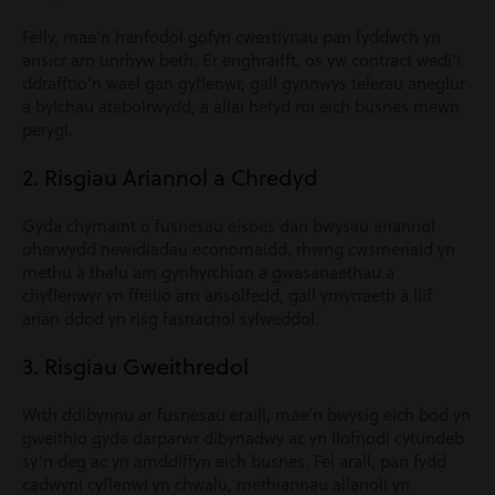
Felly, mae’n hanfodol gofyn cwestiynau pan fyddwch yn
ansicr am unrhyw beth. Er enghraifft, os yw contract wedi’i
ddrafftio’n wael gan gyflenwr, gall gynnwys telerau aneglur
a bylchau atebolrwydd, a allai hefyd roi eich busnes mewn
perygl.
2. Risgiau Ariannol a Chredyd
Gyda chymaint o fusnesau eisoes dan bwysau ariannol
oherwydd newidiadau economaidd, rhwng cwsmeriaid yn
methu â thalu am gynhyrchion a gwasanaethau a
chyflenwyr yn ffeilio am ansolfedd, gall ymyrraeth â llif
arian ddod yn risg fasnachol sylweddol.
3. Risgiau Gweithredol
Wrth ddibynnu ar fusnesau eraill, mae’n bwysig eich bod yn
gweithio gyda darparwr dibynadwy ac yn llofnodi cytundeb
sy’n deg ac yn amddiffyn eich busnes. Fel arall, pan fydd
cadwyni cyflenwi yn chwalu, methiannau allanoli yn