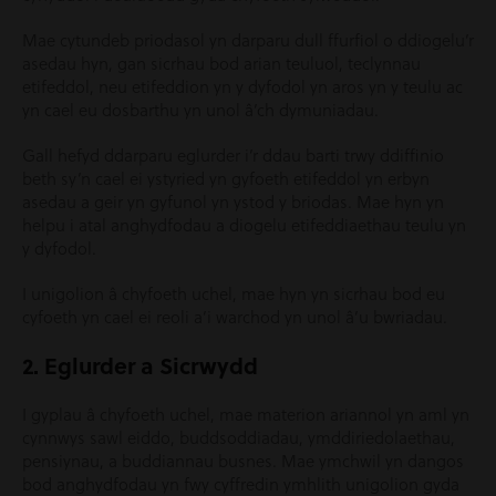
Mae cytundeb priodasol yn darparu dull ffurfiol o ddiogelu’r
asedau hyn, gan sicrhau bod arian teuluol, teclynnau
etifeddol, neu etifeddion yn y dyfodol yn aros yn y teulu ac
yn cael eu dosbarthu yn unol â’ch dymuniadau.
Gall hefyd ddarparu eglurder i’r ddau barti trwy ddiffinio
beth sy’n cael ei ystyried yn gyfoeth etifeddol yn erbyn
asedau a geir yn gyfunol yn ystod y briodas. Mae hyn yn
helpu i atal anghydfodau a diogelu etifeddiaethau teulu yn
y dyfodol.
I unigolion â chyfoeth uchel, mae hyn yn sicrhau bod eu
cyfoeth yn cael ei reoli a’i warchod yn unol â’u bwriadau.
2. Eglurder a Sicrwydd
I gyplau â chyfoeth uchel, mae materion ariannol yn aml yn
cynnwys sawl eiddo, buddsoddiadau, ymddiriedolaethau,
pensiynau, a buddiannau busnes. Mae ymchwil yn dangos
bod anghydfodau yn fwy cyffredin ymhlith unigolion gyda