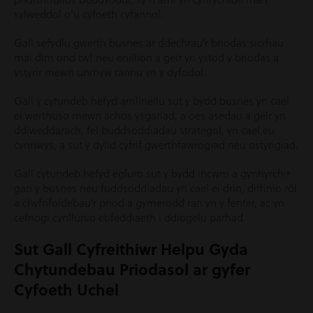
sylweddol o’u cyfoeth cyfannol.
Gall sefydlu gwerth busnes ar ddechrau’r briodas sicrhau
mai dim ond twf neu enillion a geir yn ystod y briodas a
ystyrir mewn unrhyw rannu yn y dyfodol.
Gall y cytundeb hefyd amlinellu sut y bydd busnes yn cael
ei werthuso mewn achos ysgariad, a oes asedau a geir yn
ddiweddarach, fel buddsoddiadau strategol, yn cael eu
cynnwys, a sut y dylid cyfrif gwerthfawrogiad neu ostyngiad.
Gall cytundeb hefyd egluro sut y bydd incwm a gynhyrchir
gan y busnes neu fuddsoddiadau yn cael ei drin, diffinio rôl
a chyfrifoldebau’r priod a gymerodd ran yn y fenter, ac yn
cefnogi cynllunio etifeddiaeth i ddiogelu parhad.
Sut Gall Cyfreithiwr Helpu Gyda
Chytundebau Priodasol ar gyfer
Cyfoeth Uchel