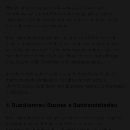
Hyd yn oed os nad yw eiddo unigol yn arbennig o
werthfawr, gall y porthffolio cyfannol gynrychioli cyfran
sylweddol o’r holl asedau, gan wneud cytundebau clir yn
hanfodol mewn achos ysgariad.
Mae cytundeb priodasol yn caniatáu i borthffolios eiddo
gael eu rhwystro’n ffurfiol, gan sicrhau bod perchnogaeth
ac equity yn aros gyda’r perchennog gwreiddiol ac yn cael
eu diffinio’n glir. Mae hyn yn lleihau’r risg o anghydfodau
dros incwm, enillion cyfalaf, neu werthiant eiddo.
Ar gyfer eiddo tramor, gall cytundeb hefyd fynd i’r afael â
materion awdurdodaethol, deddfau etifeddiaeth, a
chyfrifoldebau treth lleol, gan ddarparu haenau ychwanegol
o ddiogelu.
4. Buddiannau Busnes a Buddsoddiadau
Mae cytundeb priodasol yn cynnig ffordd strategol i gyplau
â chyfoeth uchel ddiogelu buddiannau busnes a
phorthffolios buddsoddi, sy’n aml yn cynrychioli rhan