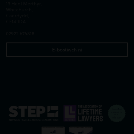
13 Heol Merthyr,
Whitchurch,
Caerdydd,
CF14 1DA
02922 676818
E-bostiwch ni