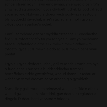
achosi straen ac yn llawn emosiynau, yn enwedig pan fo’n
ymwneud ag unigolion gyda chyfoeth uchel. Er bod cyfradd
ysgariad yng Nghymru a Lloegr wedi gostwng yn ystod y
blynyddoedd diwethaf, mae’r staciau ariannol i gyplau
cyfoethog yn parhau’n uchel.
Canfu adroddiad gan yr Swyddfa Ystadegau Cenedlaethol
fod 10% cyfoethocaf y tai ym Mhrydain Fawr yn meddiannu
asedau cyfartalog o dros £1.2 miliwn mewn cyfanswm
cyfoeth, gyda 38% mewn eiddo ac 36% mewn pensiynau
preifat.
I gyplau gyda chyfoeth uchel, gall yr asedau cymhleth hyn,
o fuddiannau busnes a buddsoddiadau tramor i
borthffolios eiddo gwerthfawr, wneud rhannu asedau ar
wahân yn ystod diddymiad yn arbennig o gymhleth.
Dyma lle y gall cytundeb priodasol wedi’i drafftio’n ofalus
wneud gwahaniaeth sylweddol, gan ddarparu eglurder a
diogelu i’r ddau barti yn ystod y briodas.