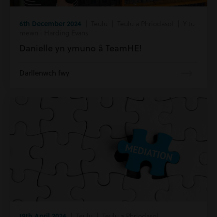
6th December 2024
| Teulu | Teulu a Phriodasol | Y tu
mewn i Harding Evans
Danielle yn ymuno â TeamHE!
Darllenwch fwy
19th April 2024
| Teulu | Teulu a Phriodasol