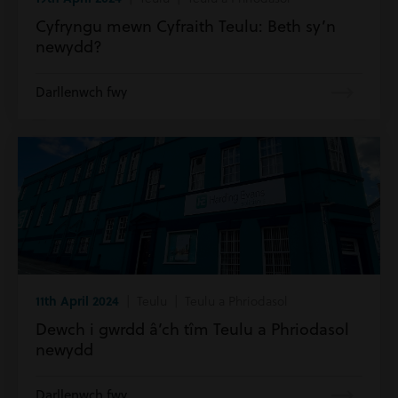
Cyfryngu mewn Cyfraith Teulu: Beth sy’n
newydd?
Darllenwch fwy
11th April 2024
| Teulu | Teulu a Phriodasol
Dewch i gwrdd â’ch tîm Teulu a Phriodasol
newydd
Darllenwch fwy