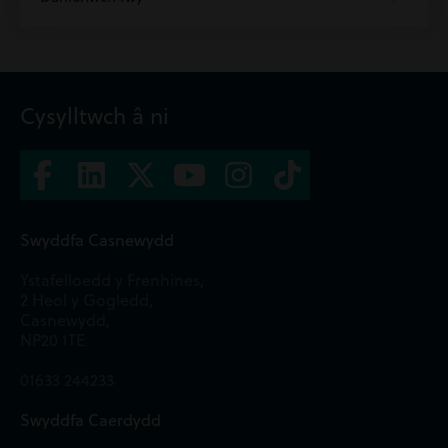
Cysylltwch â ni
Swyddfa Casnewydd
Ystafelloedd y Frenhines,
2 Heol y Gogledd,
Casnewydd,
NP20 1TE
01633 244233
Swyddfa Caerdydd