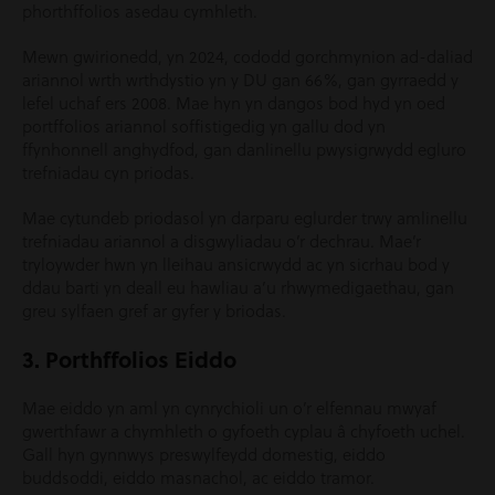
phorthffolios asedau cymhleth.
Mewn gwirionedd, yn 2024, cododd gorchmynion ad-daliad
ariannol wrth wrthdystio yn y DU gan 66%, gan gyrraedd y
lefel uchaf ers 2008. Mae hyn yn dangos bod hyd yn oed
portffolios ariannol soffistigedig yn gallu dod yn
ffynhonnell anghydfod, gan danlinellu pwysigrwydd egluro
trefniadau cyn priodas.
Mae cytundeb priodasol yn darparu eglurder trwy amlinellu
trefniadau ariannol a disgwyliadau o’r dechrau. Mae’r
tryloywder hwn yn lleihau ansicrwydd ac yn sicrhau bod y
ddau barti yn deall eu hawliau a’u rhwymedigaethau, gan
greu sylfaen gref ar gyfer y briodas.
3. Porthffolios Eiddo
Mae eiddo yn aml yn cynrychioli un o’r elfennau mwyaf
gwerthfawr a chymhleth o gyfoeth cyplau â chyfoeth uchel.
Gall hyn gynnwys preswylfeydd domestig, eiddo
buddsoddi, eiddo masnachol, ac eiddo tramor.