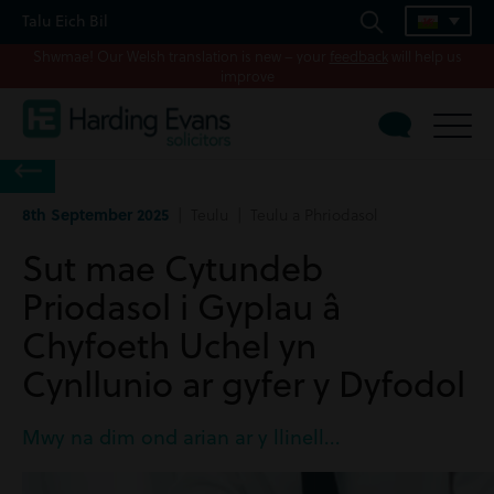
Talu Eich Bil
Shwmae! Our Welsh translation is new – your
feedback
will help us
improve
8th September 2025
| Teulu | Teulu a Phriodasol
Sut mae Cytundeb
Priodasol i Gyplau â
Chyfoeth Uchel yn
Cynllunio ar gyfer y Dyfodol
Mwy na dim ond arian ar y llinell...