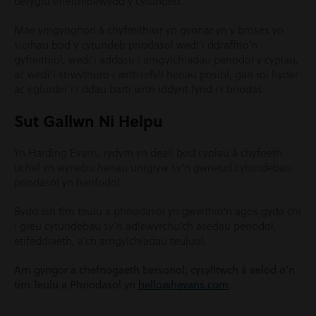
beryglu effeithiolrwydd y cytundeb.
Mae ymgynghori â chyfreithiwr yn gynnar yn y broses yn
sicrhau bod y cytundeb priodasol wedi’i ddrafftio’n
gyfreithiol, wedi’i addasu i amgylchiadau penodol y cyplau,
ac wedi’i strwythuro i wrthsefyll heriau posibl, gan roi hyder
ac eglurder i’r ddau barti wrth iddynt fynd i’r briodas.
Sut Gallwn Ni Helpu
Yn Harding Evans, rydym yn deall bod cyplau â chyfoeth
uchel yn wynebu heriau unigryw sy’n gwneud cytundebau
priodasol yn hanfodol.
Bydd ein tîm teulu a phriodasol yn gweithio’n agos gyda chi
i greu cytundebau sy’n adlewyrchu’ch asedau penodol,
etifeddiaeth, a’ch amgylchiadau teuluol.
Am gyngor a chefnogaeth bersonol, cysylltwch â aelod o’n
tîm Teulu a Phriodasol yn
hello@hevans.com
.