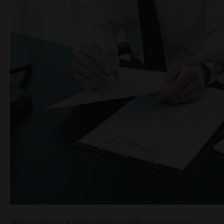
Mae ysgariadau a diddymiadau priodas yn naturiol yn