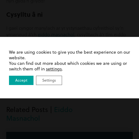
hyn gyda’n gilydd!
Cysylltu â ni
I gael cyngor manylach ar yr ystyriaethau cyfreithiol sy’n
ymwneud â’ch
eiddo masnachol
, cysylltwch â’r tîm eiddo
masnachol drwy e-bost yn hello@hevans.com , neu
ffoniwch 01633 244233.
We are using cookies to give you the best experience on our
website.
You can find out more about which cookies we are using or
Rhannu post
switch them off in
settings
.
Accept
Settings
Related Posts |
Eiddo
Masnachol