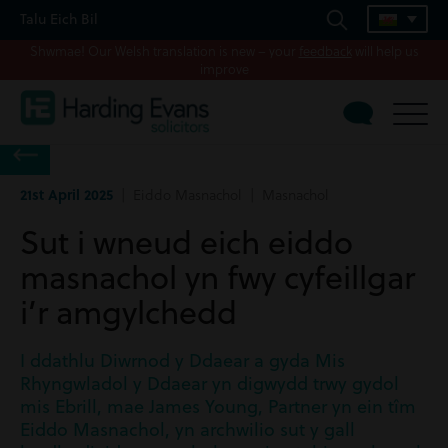
Talu Eich Bil
Shwmae! Our Welsh translation is new – your
feedback
will help us
improve
21st April 2025
| Eiddo Masnachol | Masnachol
Sut i wneud eich eiddo
masnachol yn fwy cyfeillgar
i’r amgylchedd
I ddathlu Diwrnod y Ddaear a gyda Mis
Rhyngwladol y Ddaear yn digwydd trwy gydol
mis Ebrill, mae James Young, Partner yn ein tîm
Eiddo Masnachol, yn archwilio sut y gall