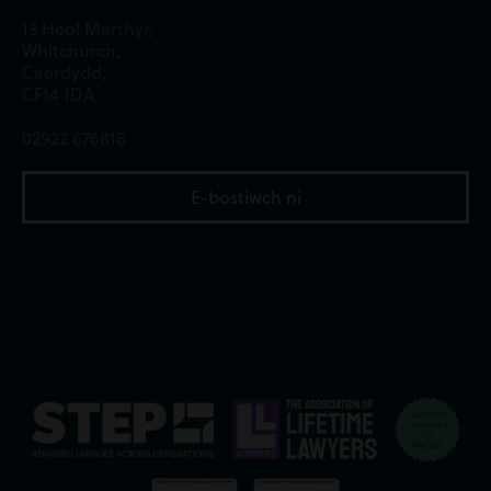
13 Heol Merthyr,
Whitchurch,
Caerdydd,
CF14 1DA
02922 676818
E-bostiwch ni