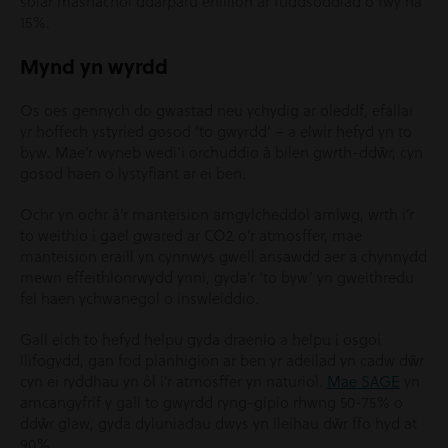
solar masnachol ddarparu enillion ar fuddsoddiad o fwy na
15%.
Mynd yn wyrdd
Os oes gennych do gwastad neu ychydig ar oleddf, efallai
yr hoffech ystyried gosod ‘to gwyrdd’ – a elwir hefyd yn to
byw. Mae’r wyneb wedi’i orchuddio â bilen gwrth-ddŵr, cyn
gosod haen o lystyfiant ar ei ben.
Ochr yn ochr â’r manteision amgylcheddol amlwg, wrth i’r
to weithio i gael gwared ar CO2 o’r atmosffer, mae
manteision eraill yn cynnwys gwell ansawdd aer a chynnydd
mewn effeithlonrwydd ynni, gyda’r ‘to byw’ yn gweithredu
fel haen ychwanegol o inswleiddio.
Gall eich to hefyd helpu gyda draenio a helpu i osgoi
llifogydd, gan fod planhigion ar ben yr adeilad yn cadw dŵr
cyn ei ryddhau yn ôl i’r atmosffer yn naturiol.
Mae SAGE
yn
amcangyfrif y gall to gwyrdd ryng-gipio rhwng 50-75% o
ddŵr glaw, gyda dyluniadau dwys yn lleihau dŵr ffo hyd at
90%.