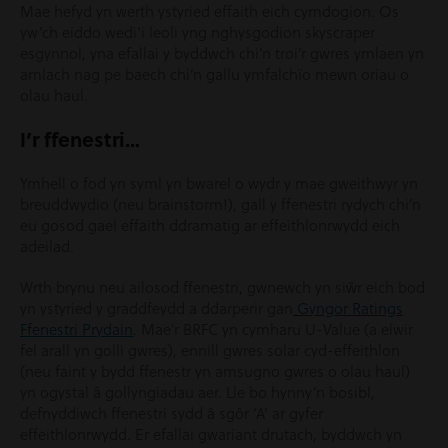
Mae hefyd yn werth ystyried effaith eich cymdogion. Os
yw’ch eiddo wedi’i leoli yng nghysgodion skyscraper
esgynnol, yna efallai y byddwch chi’n troi’r gwres ymlaen yn
amlach nag pe baech chi’n gallu ymfalchïo mewn oriau o
olau haul.
I’r ffenestri…
Ymhell o fod yn syml yn bwarel o wydr y mae gweithwyr yn
breuddwydio (neu brainstorm!), gall y ffenestri rydych chi’n
eu gosod gael effaith ddramatig ar effeithlonrwydd eich
adeilad.
Wrth brynu neu ailosod ffenestri, gwnewch yn siŵr eich bod
yn ystyried y graddfeydd a ddarperir gan
Gyngor Ratings
Ffenestri Prydain
. Mae’r BRFC yn cymharu U-Value (a elwir
fel arall yn golli gwres), ennill gwres solar cyd-effeithlon
(neu faint y bydd ffenestr yn amsugno gwres o olau haul)
yn ogystal â gollyngiadau aer. Lle bo hynny’n bosibl,
defnyddiwch ffenestri sydd â sgôr ‘A’ ar gyfer
effeithlonrwydd. Er efallai gwariant drutach, byddwch yn