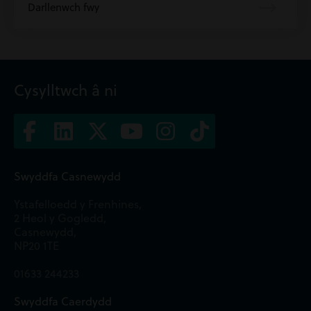
Darllenwch fwy
Cysylltwch â ni
Swyddfa Casnewydd
Ystafelloedd y Frenhines,
2 Heol y Gogledd,
Casnewydd,
NP20 1TE
01633 244233
Swyddfa Caerdydd