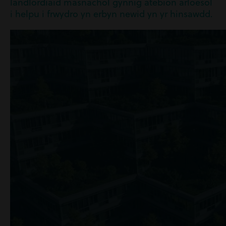
landlordiaid masnachol gynnig atebion arloesol
i helpu i frwydro yn erbyn newid yn yr hinsawdd.