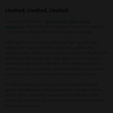
Lleoliad, Lleoliad, Lleoliad
Os ydych chi’n edrych i
brynu neu brydlesu gofod
masnachol
, efallai yr hoffech ystyried lleoliad eich eiddo a
sut y gall hyn atgyfnerthu eich tystysgrifau gwyrdd.
A yw’r gofod yn cynnig mynediad cyfleus i gysylltiadau
trafnidiaeth mwy cynaliadwy, fel bysiau, tiwbiau neu
drenau? Gellir dadlau bod Llundain yn arwain y ffordd o ran
trafnidiaeth gyhoeddus yn y DU, gyda bron i 1.4 biliwn o
deithiau tanddaearol y flwyddyn. Mae estyniadau wedi’u
cynllunio ar draws y ddinas, gyda’r Elizabeth Line eisoes yn
ychwanegu 10 gorsaf newydd ar draws canol Llundain.
Er efallai nad ydych chi’n edrych i leoli o fewn dalgylch
system danddaearol eang, ystyriwch sut y gallwch leihau
effaith teithio i’ch gofod masnachol ac oddi yno, megis
annog opsiynau sy’n gyfeillgar i’r amgylchedd fel cerdded,
beicio neu rannu ceir.