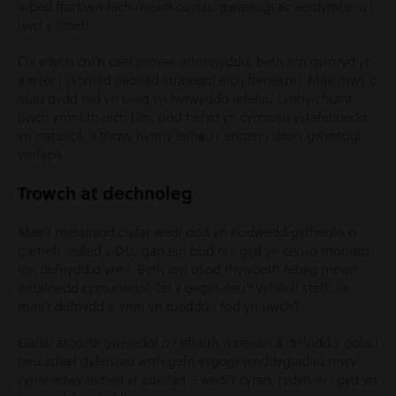
arbed ffortiwn fach mewn costau gwresogi ac aerdymheru i
lawr y llinell.
Os ydych chi’n cael proses adnewyddu, beth am gymryd yr
amser i ystyried lleoliad strategol eich ffenestri? Mae mwy o
olau dydd nid yn unig yn hyrwyddo lefelau cynhyrchiant
uwch ymhlith eich tîm, ond hefyd yn cynhesu ystafelloedd
yn naturiol, a thrwy hynny leihau’r angen i droi’r gwresogi
ymlaen.
Trowch at dechnoleg
Mae’r mesurydd clyfar wedi dod yn nodwedd gyffredin o
gartrefi ledled y DU, gan ein bod ni i gyd yn ceisio monitro
ein defnydd o ynni. Beth am osod rhywbeth tebyg mewn
ardaloedd cymunedol, fel y gegin neu’r ystafell staff, lle
mae’r defnydd o ynni yn tueddu i fod yn uwch?
Gallai atgoffa gweledol o’r effaith o beidio â diffodd y golau
neu adael dyfeisiau wrth gefn ysgogi ymddygiadau mwy
cynaliadwy ledled yr adeilad – wedi’r cyfan, rydyn ni i gyd yn