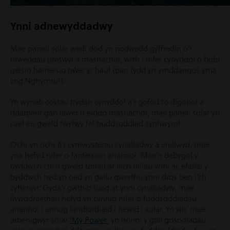
Ynni adnewyddadwy
Mae paneli solar wedi dod yn nodwedd gyffredin o’r
tirweddau preswyl a masnachol, wrth i nifer cynyddol o bobl
geisio harneisio pŵer yr haul (pan fydd yn ymddangos yma
yng Nghymru!).
Yn wyneb costau trydan cynyddol a’r gofod to digonol a
ddarperir gan lawer o eiddo masnachol, mae paneli solar yn
cael eu gweld fwyfwy fel buddsoddiad synhwyrol.
Ochr yn ochr â’r cymwysterau cynaliadwy a enillwyd, mae
yna hefyd nifer o fanteision ariannol. Mae’n debygol y
byddwch chi’n gweld toriad ar eich biliau ynni ac efallai y
byddwch hyd yn oed yn gallu gwerthu ynni dros ben i’ch
cyflenwr. Gyda’r gwthio tuag at ynni cynaliadwy, mae
llywodraethau hefyd yn cynnig nifer o fuddsoddiadau
ariannol i annog landlordiaid i newid i solar. Yn wir, mae
arbenigwyr solar
‘My Power’
yn honni y gall gosodiadau