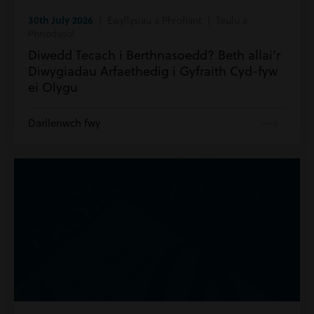
30th July 2026
| Ewyllysiau a Phrofiant | Teulu a
Phriodasol
Diwedd Tecach i Berthnasoedd? Beth allai’r
Diwygiadau Arfaethedig i Gyfraith Cyd-fyw
ei Olygu
Darllenwch fwy