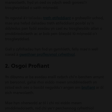
marwolaeth, hyd yn oed os ydych wedi goroesi’r
trosglwyddiad o saith mlynedd.
taliadau
Yn ogystal â’r
treth etifeddiant
a grybwyllir uchod,
mae yna hefyd daliadau treth etifeddiant posibl sy’n
ddyledus pan fydd asedau yn cael eu trosglwyddo allan o
ymddiriedolaeth ac ar bob pen-blwydd 10 mlynedd o’r
trosglwyddiad.
Gall y cyfrifiadau hyn fod yn gymhleth, felly mae’n well
siarad â
gweithiwr proffesiynol cyfreithiol
.
2. Osgoi Profiant
Yn dibynnu ar ba asedau eraill rydych chi’n berchen arnynt
yn bersonol, gallai rhoi eiddo mewn ymddiriedaeth yn
ystod eich oes o bosibl negyddu’r angen am
brofiant
ar ôl
eich marwolaeth.
Mae hyn oherwydd ar ôl i chi roi eiddo mewn
ymddiriedolaeth, nid chi yw’r perchennog cyfreithiol