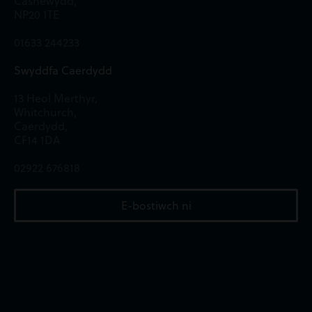
Casnewydd,
NP20 1TE
01633 244233
Swyddfa Caerdydd
13 Heol Merthyr,
Whitchurch,
Caerdydd,
CF14 1DA
02922 676818
E-bostiwch ni