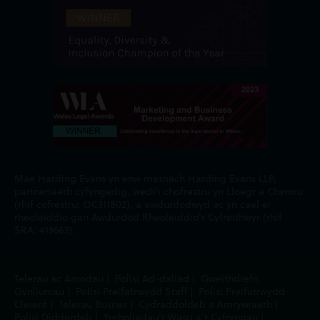
Mae Harding Evans yn enw masnach Harding Evans LLP,
partneriaeth cyfyngedig, wedi'i chofrestru yn Lloegr a Chymru
(rhif cofrestru: OC311802), a awdurdodwyd ac yn cael ei
rheoleiddio gan Awdurdod Rheoleiddio'r Cyfreithwyr (rhif
SRA: 419663).
Telerau ac Amodau
|
Polisi Ad-daliad
|
Gweithdrefn
Gynlluniau
|
Polisi Preifatrwydd Staff
|
Polisi Preifatrwydd
Cleient
|
Telerau Busnes
|
Cydraddoldeb a Amrywiaeth
|
Polisi Diddordeb
|
Ymholiadau'r Wasg a'r Cyfryngau
|