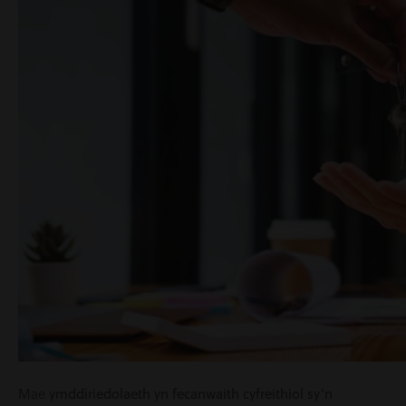
Mae
ymddiriedolaeth yn fecanwaith cyfreithiol sy’n