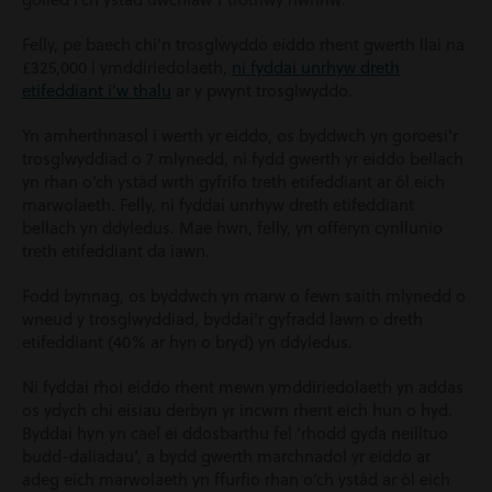
Felly, pe baech chi’n trosglwyddo eiddo rhent gwerth llai na
£325,000 i ymddiriedolaeth,
ni fyddai unrhyw dreth
etifeddiant i’w thalu
ar y pwynt trosglwyddo.
Yn amherthnasol i werth yr eiddo, os byddwch yn goroesi’r
trosglwyddiad o 7 mlynedd, ni fydd gwerth yr eiddo bellach
yn rhan o’ch ystâd wrth gyfrifo treth etifeddiant ar ôl eich
marwolaeth. Felly, ni fyddai unrhyw dreth etifeddiant
bellach yn ddyledus. Mae hwn, felly, yn offeryn cynllunio
treth etifeddiant da iawn.
Fodd bynnag, os byddwch yn marw o fewn saith mlynedd o
wneud y trosglwyddiad, byddai’r gyfradd lawn o dreth
etifeddiant (40% ar hyn o bryd) yn ddyledus.
Ni fyddai rhoi eiddo rhent mewn ymddiriedolaeth yn addas
os ydych chi eisiau derbyn yr incwm rhent eich hun o hyd.
Byddai hyn yn cael ei ddosbarthu fel ‘rhodd gyda neilltuo
budd-daliadau’, a bydd gwerth marchnadol yr eiddo ar
adeg eich marwolaeth yn ffurfio rhan o’ch ystâd ar ôl eich