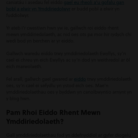
caniatáu i asedau fel eiddo
gael eu rheoli a’u gofalu gan
bobl a elwir yn Ymddiriedolwyr
er budd pobl a elwir yn
fuddiolwyr.
Yr ateb i’r cwestiwn hwn yw ie, gallwch roi eiddo rhent
mewn ymddiriedolaeth, ac nid oes ots pa mor hir rydych chi
wedi bod yn berchen ar yr eiddo.
Gallwch waredu eiddo trwy ymddiriedolaeth Ewyllys, sy’n
cael ei chreu yn eich Ewyllys ac sy’n dod yn weithredol ar ôl
eich marwolaeth.
Fel arall, gallwch gael gwared ar
eiddo
trwy ymddiriedolaeth
oes, sy’n cael ei sefydlu yn ystod eich oes. Mae’n
ymddiriedolaethau oes y byddwn yn canolbwyntio arnynt yn
y blog hwn.
Pam Rhoi Eiddo Rhent Mewn
Ymddiriedolaeth?
Gall ymddiriedolaethau fod yn ddefnyddiol ar gyfer diogelu