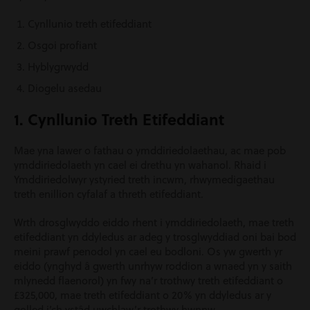
Cynllunio treth etifeddiant
Osgoi profiant
Hyblygrwydd
Diogelu asedau
1. Cynllunio Treth Etifeddiant
Mae yna lawer o fathau o ymddiriedolaethau, ac mae pob
ymddiriedolaeth yn cael ei drethu yn wahanol. Rhaid i
Ymddiriedolwyr ystyried treth incwm, rhwymedigaethau
treth enillion cyfalaf a threth etifeddiant.
Wrth drosglwyddo eiddo rhent i ymddiriedolaeth, mae treth
etifeddiant yn ddyledus ar adeg y trosglwyddiad oni bai bod
meini prawf penodol yn cael eu bodloni. Os yw gwerth yr
eiddo (ynghyd â gwerth unrhyw roddion a wnaed yn y saith
mlynedd flaenorol) yn fwy na’r trothwy treth etifeddiant o
£325,000, mae treth etifeddiant o 20% yn ddyledus ar y
golled i’ch ystâd uwchlaw’r trothwy hwnnw.