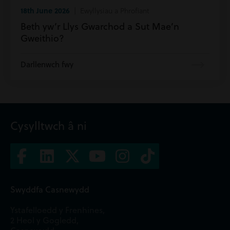
18th June 2026
| Ewyllysiau a Phrofiant
Beth yw’r Llys Gwarchod a Sut Mae’n
Gweithio?
Darllenwch fwy
Cysylltwch â ni
Swyddfa Casnewydd
Ystafelloedd y Frenhines,
2 Heol y Gogledd,