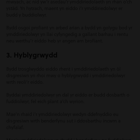
mwyach, ac nid yw’r asedau’r ymddiriedolaeth yn rhan o’ch
ystâd. Yn hytrach, maent yn eiddo i’r ymddiriedolwyr er
budd y buddiolwyr.
Bydd osgoi profiant yn arbed arian a bydd yn golygu bod yr
ymddiriedolwyr yn llai cyfyngedig a gallant barhau i rentu
neu werthu’r eiddo heb yr angen am brofiant.
3. Hyblygrwydd
Bydd trosglwyddo eiddo rhent i ymddiriedolaeth yn ôl
disgresiwn yn rhoi mwy o hyblygrwydd i ymddiriedolwyr
wrth reoli’r eiddo.
Byddai ymddiriedolwyr yn dal yr eiddo er budd dosbarth o
fuddiolwyr, fel eich plant a’ch wyrion.
Mae’n rhaid i’r ymddiriedolwyr wedyn ddefnyddio eu
disgresiwn wrth benderfynu sut i ddosbarthu incwm a
chyfalaf.