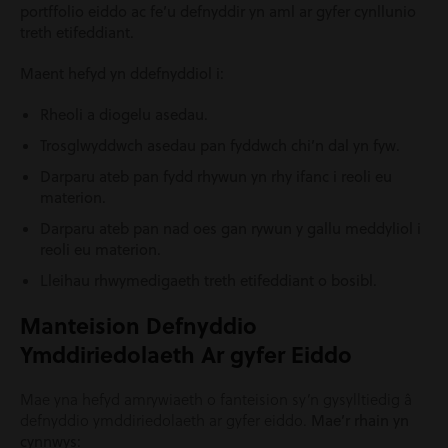
portffolio eiddo ac fe’u defnyddir yn aml ar gyfer cynllunio
treth etifeddiant.
Maent hefyd yn ddefnyddiol i:
Rheoli a diogelu asedau.
Trosglwyddwch asedau pan fyddwch chi’n dal yn fyw.
Darparu ateb pan fydd rhywun yn rhy ifanc i reoli eu
materion.
Darparu ateb pan nad oes gan rywun y gallu meddyliol i
reoli eu materion.
Lleihau rhwymedigaeth treth etifeddiant o bosibl.
Manteision Defnyddio
Ymddiriedolaeth Ar gyfer Eiddo
Mae yna hefyd amrywiaeth o fanteision sy’n gysylltiedig â
defnyddio ymddiriedolaeth ar gyfer eiddo.
Mae’r rhain yn
cynnwys: