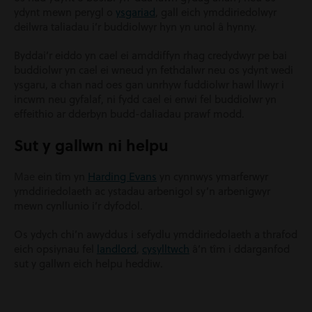
ydynt mewn perygl o
ysgariad
, gall eich ymddiriedolwyr
deilwra taliadau i’r buddiolwyr hyn yn unol â hynny.
Byddai’r eiddo yn cael ei amddiffyn rhag credydwyr pe bai
buddiolwr yn cael ei wneud yn fethdalwr neu os ydynt wedi
ysgaru, a chan nad oes gan unrhyw fuddiolwr hawl llwyr i
incwm neu gyfalaf, ni fydd cael ei enwi fel buddiolwr yn
effeithio ar dderbyn budd-daliadau prawf modd.
Sut y gallwn ni helpu
Mae
ein tîm yn
Harding Evans
yn cynnwys ymarferwyr
ymddiriedolaeth ac ystadau arbenigol sy’n arbenigwyr
mewn cynllunio i’r dyfodol.
Os ydych chi’n awyddus i sefydlu ymddiriedolaeth a thrafod
eich opsiynau fel
landlord
,
cysylltwch
â’n tîm i ddarganfod
sut y gallwn eich helpu heddiw.