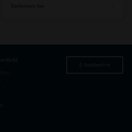
Darllenwch fwy
aerdydd
E-bostiwch ni
thyr,
,
18