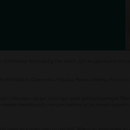
n Gyfreithwyr Achrededig Oes balch, sy’n eu gwneud yn rhai 
th Etifeddiant, Gweinyddu Ystadau, Pwerau Atwrnai Parhaol a 
egol i ddarparu cyngor arbenigol gyda gofal ychwanegol. Mae
 gyfer bywyd diweddarach, neu pan fyddant ar eu mwyaf agored 
dd lawer yn y maes hwn o’r gyfraith. Maent yn arbenigwyr yn e