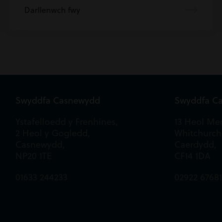
Darllenwch fwy
Swyddfa Casnewydd
Swyddfa C
Ystafelloedd y Frenhines,
13 Heol Mer
2 Heol y Gogledd,
Whitchurch
Casnewydd,
Caerdydd,
NP20 1TE
CF14 1DA
01633 244233
02922 6768