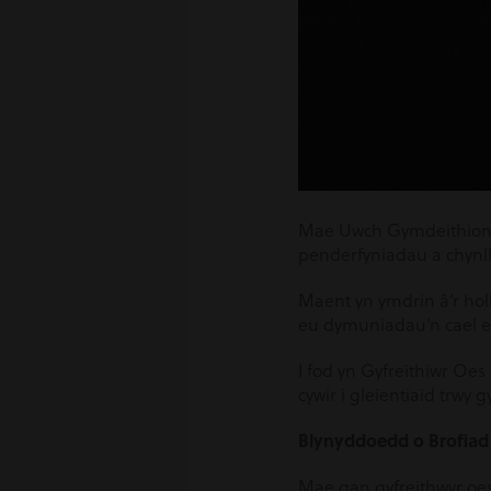
Mae Uwch Gymdeithion
penderfyniadau a chynll
Maent yn ymdrin â’r hol
eu dymuniadau’n cael eu
I fod yn Gyfreithiwr Oe
cywir i gleientiaid trw
Blynyddoedd o Brofiad
Mae gan gyfreithwyr oes