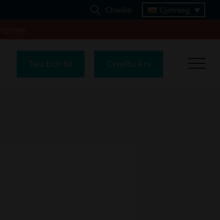
Chwilio
Cymraeg
improve
Talu Eich Bil
Cysylltu â ni