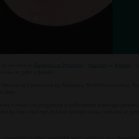
 yn ein hadran
Ewyllysiau a Phrofiant
–
Hannah
ac
Afonwy
– y
uniau ar gyfer y dyfodol.
l faterion sy’n ymwneud ag Ewyllysiau, Ymddiriedolaethau, Tre
 dilyn.
s mae’n rhaid i chi ymgymryd â hyfforddiant arbenigol ychwan
y gydol eu hoes. Gall hyn fod pan fyddant eisiau cynllunio ar
 achrededig brofiad sylweddol wedi’i adeiladu dros flynyddoe