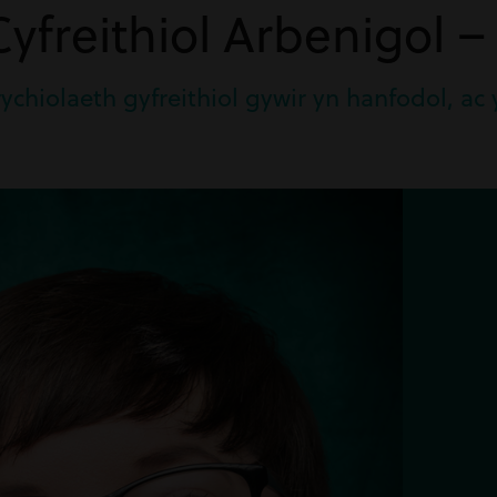
yfreithiol Arbenigol –
ychiolaeth gyfreithiol gywir yn hanfodol, 