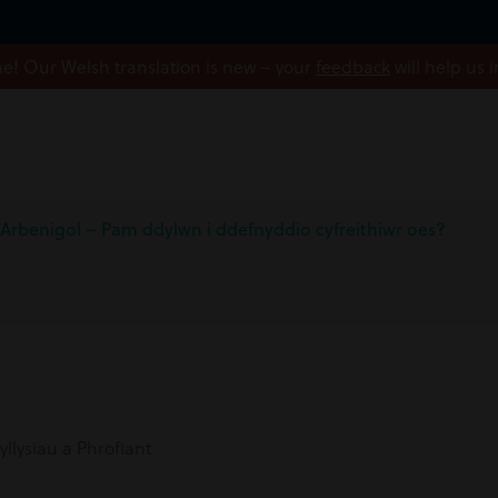
! Our Welsh translation is new – your
feedback
will help us 
 Arbenigol – Pam ddylwn i ddefnyddio cyfreithiwr oes?
llysiau a Phrofiant