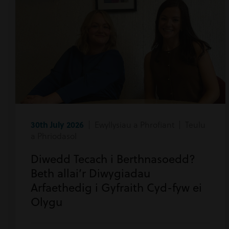
30th July 2026
| Ewyllysiau a Phrofiant | Teulu
a Phriodasol
Diwedd Tecach i Berthnasoedd?
Beth allai’r Diwygiadau
Arfaethedig i Gyfraith Cyd-fyw ei
Olygu