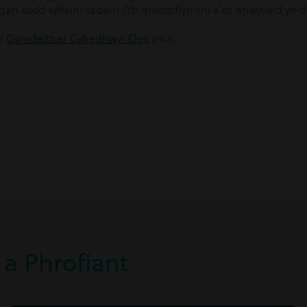
 gan osod sylfeini cadarn i’ch amddiffyn chi a’ch anwyliaid 
am
Gymdeithas Cyfreithwyr Oes
yma.
 a Phrofiant