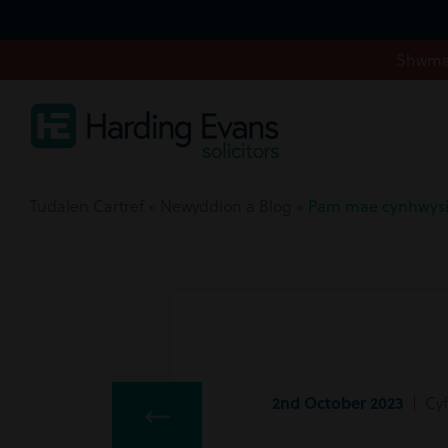
Shwmae
Tudalen Cartref
»
Newyddion a Blog
»
Pam mae cynhwysia
2nd October 2023
| Cyf