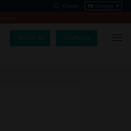
Chwilio
Cymraeg
improve
Talu Eich Bil
Cysylltu â ni