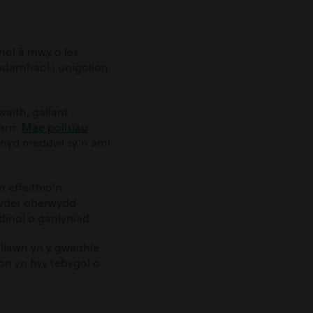
hol â mwy o les
adarnhaol i unigolion
waith, gallant
arn.
Mae polisïau
iechyd meddwl sy’n aml
 effeithio’n
hryder oherwydd
dinol o ganlyniad.
llawn yn y gweithle,
n yn fwy tebygol o