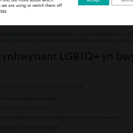
n find out more about which
Accept
Settin
dychrynllyd.
 we are using or switch them off
ings
.
ter gwahaniaethu LGBTQ+ yn y gwaith
ac yn teimlo eich bod
, mae camau cyfreithiol yno i helpu.
wyr arbenigol Cyfraith Cyflogaeth
yma yn Harding Evans sydd
t eich cynghori ar unrhyw hawliad posibl yr ydym yn credu y 
ynhwysiant LGBTQ+ yn bwy
+ yn bwysig yn y gweithle oherwydd:
weithwyr a boddhad swydd
i ddenu’r dalent uchaf
nïau gyflawni eu cyfrifoldebau cyfreithiol a moesegol
ywiaeth a chynrychiolaeth