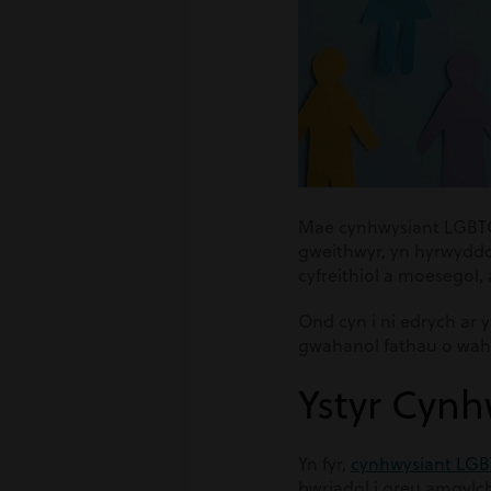
Mae cynhwysiant LGBTQ+
gweithwyr, yn hyrwyddo
cyfreithiol a moesegol,
Ond cyn i ni edrych ar 
gwahanol fathau o waha
Ystyr Cyn
Yn fyr,
cynhwysiant LG
bwriadol i greu amgylc