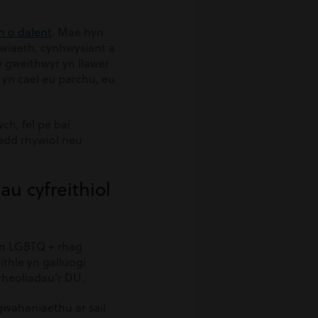
h o dalent
. Mae hyn
wiaeth, cynhwysiant a
 gweithwyr yn llawer
yn cael eu parchu, eu
h, fel pe bai
dedd rhywiol neu
u cyfreithiol
on LGBTQ + rhag
thle yn galluogi
 rheoliadau’r DU.
gwahaniaethu ar sail