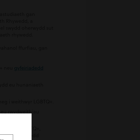
astudiaeth gan
eth Rhywedd, a
el swydd oherwydd sut
niaeth rhywedd.
hanol ffurfiau, gan
Q+ neu
gyfeiriadedd
wydd eu hunaniaeth
nheg i weithwyr LGBTQ+.
neu rwydweithiau
 gymuned LGBTQ+,
chreu amgylchedd