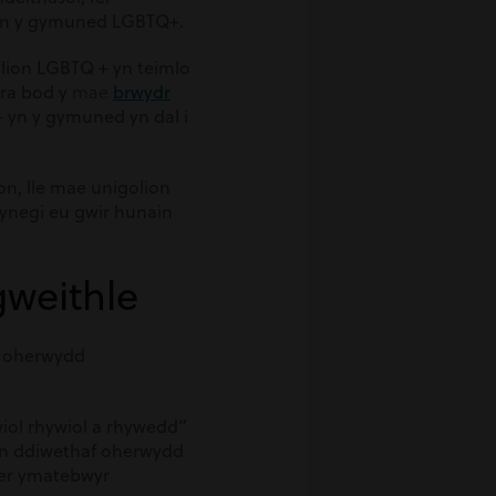
fewn y gymuned LGBTQ+.
lion LGBTQ + yn teimlo
mae
Tra bod y
brwydr
 yn y gymuned yn dal i
n, lle mae unigolion
fynegi eu gwir hunain
weithle
, oherwydd
ol rhywiol a rhywedd”
yn ddiwethaf oherwydd
yfer ymatebwyr