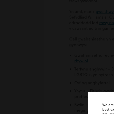
trawsryweddol.
mae’r
Yn aml,
gweithwyr
Sefydliad Williams ar 
adroddodd fod
mwy na
y cawsant eu trin gan e
Gall gwahaniaethu yn e
gynnwys:
Gwahaniaethu recriw
rhywiol
.
Terfynu anghywir – 
LGBTQ +, yn hytrach 
Cyflog anghyfartal –
Ynysu – Eithrio gwe
proffesiynol yn y gwe
Bwlio – Cymryd rhan
We are
best e
megis gwneud sylwad