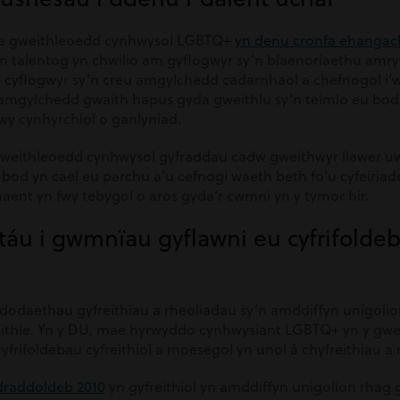
ae gweithleoedd cynhwysol LGBTQ+
yn denu cronfa ehangac
 talentog yn chwilio am gyflogwyr sy’n blaenoriaethu amry
cyflogwyr sy’n creu amgylchedd cadarnhaol a chefnogol i’w
 amgylchedd gwaith hapus gyda gweithlu sy’n teimlo eu bod 
wy cynhyrchiol o ganlyniad.
weithleoedd cynhwysol gyfraddau cadw gweithwyr llawer uwc
bod yn cael eu parchu a’u cefnogi waeth beth fo’u cyfeiria
ent yn fwy tebygol o aros gyda’r cwmni yn y tymor hir.
táu i gwmnïau gyflawni eu cyfrifoldeba
odaethau gyfreithiau a rheoliadau sy’n amddiffyn unigoli
thle. Yn y DU, mae hyrwyddo cynhwysiant LGBTQ+ yn y gwei
yfrifoldebau cyfreithiol a moesegol yn unol â chyfreithiau a
draddoldeb 2010
yn gyfreithiol yn amddiffyn unigolion rhag 