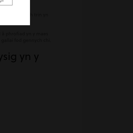
gs
 wedi cael eich trin yn
 â phrofiad yn y maes
gallai fod gennych chi.
sig yn y