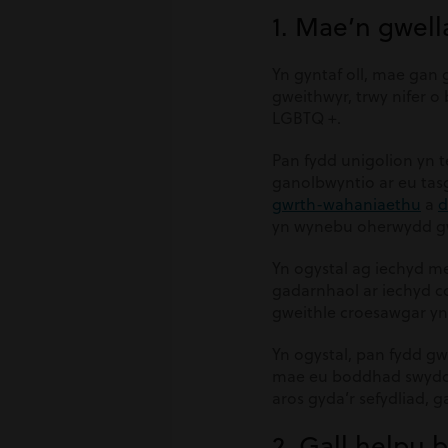
1. Mae’n gwel
Yn gyntaf oll, mae gan
gweithwyr, trwy nifer o
LGBTQ +.
Pan fydd unigolion yn t
ganolbwyntio ar eu tas
gwrth-wahaniaethu
a
d
yn wynebu oherwydd gw
Yn ogystal ag iechyd m
gadarnhaol ar iechyd co
gweithle croesawgar yn 
Yn ogystal, pan fydd gw
mae eu boddhad swydd y
aros gyda’r sefydliad, 
2. Gall helpu 