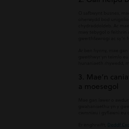
O safbwynt busnes, m
oherwydd bod unigolion
chydraddoldeb. Ac mae 
mwy tebygol o feithrin
gwerthfawrogi ac sy’n f
Ar ben hynny, mae gan 
gweithwyr yn teimlo eu 
hunaniaeth rhywedd, ma
3. Mae’n cania
a moesegol
Mae gan lawer o awdurd
gwahaniaethu yn y gwei
cwmnïau i gyflawni eu c
Er enghraifft,
Deddf Cy