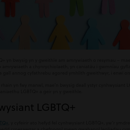
 yn bwysig yn y gweithle am amrywiaeth o resymau – mae’n
 amrywiaeth a chynrychiolaeth, yn caniatáu i gwmnïau gyfla
 a gall annog cyfathrebu agored ymhlith gweithwyr, i enwi o
y rhain yn fwy manwl, mae’n bwysig deall ystyr cynhwysiant 
niaethu LGBTQ+ a geir yn y gweithle.
hwysiant LGBTQ+
BTQ+
, y cyfeirir ato hefyd fel cynhwysiant LGBTQ+, yw’r ymd
hedd croesawgar a chefnogol mewn gwahanol leoliadau cymd