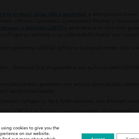
 hyn yn rhoi’r gorau iddi o ganlyniad
, a ddangoswyd mewn 
Gyfraith a Pholisi Cyhoeddus Cyfeiriadedd Rhywiol a Hunania
 thraean o weithwyr LGBTQ +
wedi dweud eu bod wedi gada
u cyflogwr yn seiliedig ar eu cyfeiriadedd rhywiol neu huna
rbyn gweithwyr LGBTQ+ gyflwyno eu hunain mewn nifer o wa
tio – Gwrthod llogi ymgeisydd ar sail eu hunaniaeth LGBT
Diswyddo/terfynu gweithiwr neu wrthod dyrchafiadau oher
na’i berfformiad swydd.
 Darparu cyflogau is, llai o fudd-daliadau, neu driniaeth an
ithwyr LGBTQ + yn fwriadol o weithgareddau, digwyddiadau 
ithle.
 mewn ymddygiad parhaus a niweidiol tuag at aelodau o’r
 using cookies to give you the
xperience on our website.
au trawsffobig, gwrthod defnyddio rhagenwau a ffefrir a 