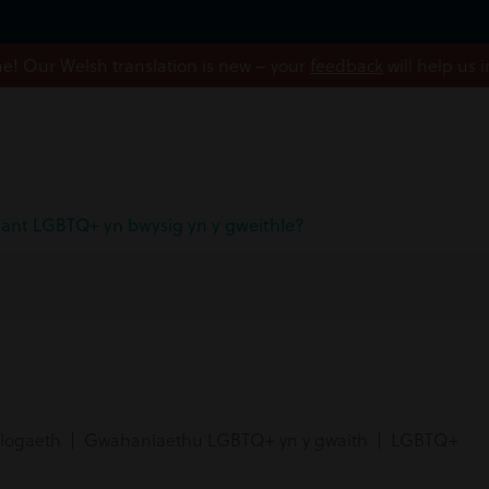
! Our Welsh translation is new – your
feedback
will help us 
nt LGBTQ+ yn bwysig yn y gweithle?
logaeth | Gwahaniaethu LGBTQ+ yn y gwaith | LGBTQ+