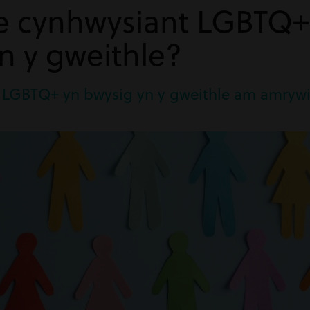
 cynhwysiant LGBTQ+
n y gweithle?
 LGBTQ+ yn bwysig yn y gweithle am amrywi