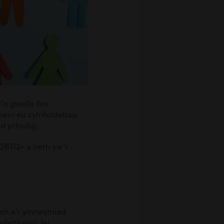
 gwella lles
wni eu cyfrifoldebau
nd ychydig.
LGBTQ+ a beth yw’r
rech a’r ymrwymiad
eithasol, fel