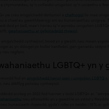
 a chymunedau, sy’n cofleidio unigolion sy’n uniaethu o 
+ yw creu amgylchedd derbyniol a
chefnogol
lle mae unigo
annu a chael eu gwerthfawrogi am eu hunaniaethau unigryw. 
di dod yn bell, mae’r heriau sy’n wynebu unigolion LGBTQ+
ifft,
gwahaniaethu ar gyfeiriadedd rhywiol
.
amgylchedd cynhwysol, boed yn y gwaith neu mewn ysgolio
gel ac yn ddiogel yn hollol hanfodol, gan ganiatáu iddynt 
u neu ragfarn.
wahaniaethu LGBTQ+ yn y g
thleoedd fod yn
amgylchedd heriol iawn i unigolion LGBTQ +
, neu ddiffyg polisïau cynhwysol.
ddodd arolwg yn 2022 fod hanner y bobl LGBTQ+ ac “amrywi
 wahaniaethu
neu aflonyddu yn y gweithle yn ystod y flwydd
 neu hunaniaeth rhywedd, gyda’r nifer yn neidio i 70% ar g