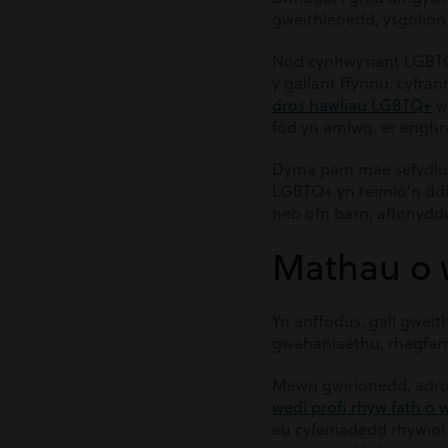
gweithleoedd, ysgolion
Nod cynhwysiant LGBTQ
y gallant ffynnu, cyfr
dros hawliau LGBTQ+
we
fod yn amlwg, er enghra
Dyma pam mae sefydlu 
LGBTQ+ yn teimlo’n ddio
heb ofn barn, aflonydd
Mathau o 
Yn anffodus, gall gwei
gwahaniaethu, rhagfarn
Mewn gwirionedd, adro
wedi profi rhyw fath o
eu cyfeiriadedd rhywiol