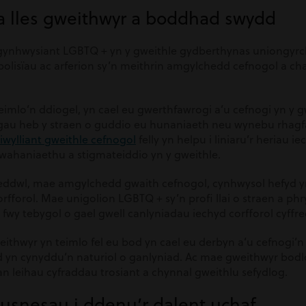
la lles gweithwyr a boddhad swydd
 gynhwysiant LGBTQ + yn y gweithle gydberthynas uniongyrc
 bolisïau ac arferion sy’n meithrin amgylchedd cefnogol a ch
eimlo’n ddiogel, yn cael eu gwerthfawrogi a’u cefnogi yn y g
gau heb y straen o guddio eu hunaniaeth neu wynebu rhagf
iwylliant gweithle cefnogol
felly yn helpu i liniaru’r heriau 
ahaniaethu a stigmateiddio yn y gweithle.
eddwl, mae amgylchedd gwaith cefnogol, cynhwysol hefyd yn
rfforol. Mae unigolion LGBTQ + sy’n profi llai o straen a p
fwy tebygol o gael gwell canlyniadau iechyd corfforol cyffre
eithwyr yn teimlo fel eu bod yn cael eu derbyn a’u cefnogi’n 
n cynyddu’n naturiol o ganlyniad. Ac mae gweithwyr bodlo
gan leihau cyfraddau trosiant a chynnal gweithlu sefydlog.
busnesau i ddenu’r dalent uchaf