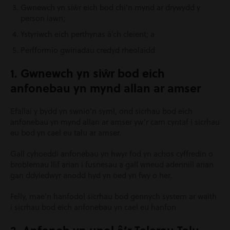
Gwnewch yn siŵr eich bod chi’n mynd ar drywydd y
person iawn;
Ystyriwch eich perthynas â’ch cleient; a
Perfformio gwiriadau credyd rheolaidd
1. Gwnewch yn siŵr bod eich
anfonebau yn mynd allan ar amser
Efallai y bydd yn swnio’n syml, ond sicrhau bod eich
anfonebau yn mynd allan ar amser yw’r cam cyntaf i sicrhau
eu bod yn cael eu talu ar amser.
Gall cyhoeddi anfonebau yn hwyr fod yn achos cyffredin o
broblemau llif arian i fusnesau a gall wneud
adennill arian
gan ddyledwyr anodd
hyd yn oed yn fwy o her.
Felly, mae’n hanfodol sicrhau bod gennych system ar waith
i sicrhau bod eich anfonebau yn cael eu hanfon