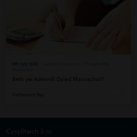
6th July 2023
| Adennill Dyledion | Ymgyfreitha
Masnachol
Beth yw Adennill Dyled Masnachol?
Darllenwch fwy
Cysylltwch â ni