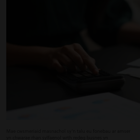
Mae cwsmeriaid masnachol sy’n talu eu fonebau ar amser
yn chwarae rhan sylfaenol wrth redeg busnes yn