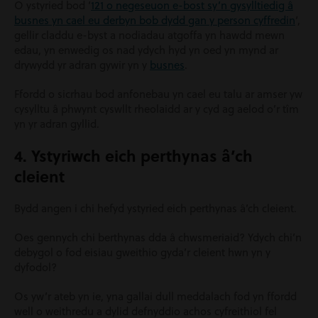
O ystyried bod ‘
121 o negeseuon e-bost sy’n gysylltiedig â
busnes yn cael eu derbyn bob dydd gan y person cyffredin
‘,
gellir claddu e-byst a nodiadau atgoffa yn hawdd mewn
edau, yn enwedig os nad ydych hyd yn oed yn mynd ar
drywydd yr adran gywir yn y
busnes
.
Ffordd o sicrhau bod anfonebau yn cael eu talu ar amser yw
cysylltu â phwynt cyswllt rheolaidd ar y cyd ag aelod o’r tîm
yn yr adran gyllid.
4. Ystyriwch eich perthynas â’ch
cleient
Bydd angen i chi hefyd ystyried eich perthynas â’ch cleient.
Oes gennych chi berthynas dda â chwsmeriaid? Ydych chi’n
debygol o fod eisiau gweithio gyda’r cleient hwn yn y
dyfodol?
Os yw’r ateb yn ie, yna gallai dull meddalach fod yn ffordd
well o weithredu a dylid defnyddio achos cyfreithiol fel