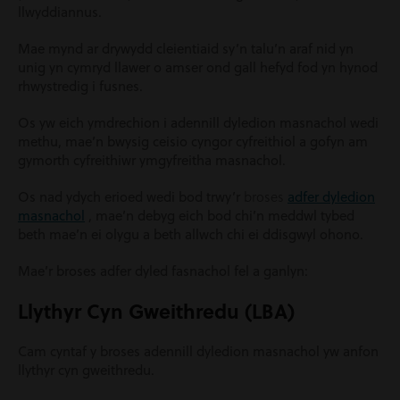
llwyddiannus.
Mae mynd ar drywydd cleientiaid sy’n talu’n araf nid yn
unig yn cymryd llawer o amser ond gall hefyd fod yn hynod
rhwystredig i fusnes.
Os yw eich ymdrechion i adennill dyledion masnachol wedi
methu, mae’n bwysig ceisio cyngor cyfreithiol a gofyn am
gymorth cyfreithiwr ymgyfreitha masnachol.
broses
Os nad ydych erioed wedi bod trwy’r
adfer dyledion
masnachol
, mae’n debyg eich bod chi’n meddwl tybed
beth mae’n ei olygu a beth allwch chi ei ddisgwyl ohono.
Mae’r broses adfer dyled fasnachol fel a ganlyn:
Llythyr Cyn Gweithredu (LBA)
Cam cyntaf y broses adennill dyledion masnachol yw anfon
llythyr cyn gweithredu.