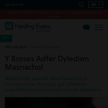
Talu Eich Bil
Shwmae! Our Welsh translation is new – your
feedback
will help us
improve
19th July 2023
| Adennill Dyledion
Y Broses Adfer Dyledion
Masnachol
Mae'r broses adennill dyled fasnachol yn
cynnwys camau lluosog y gall cyfreithiwr
ymgyfreitha masnachol eich cefnogi drwyddynt.