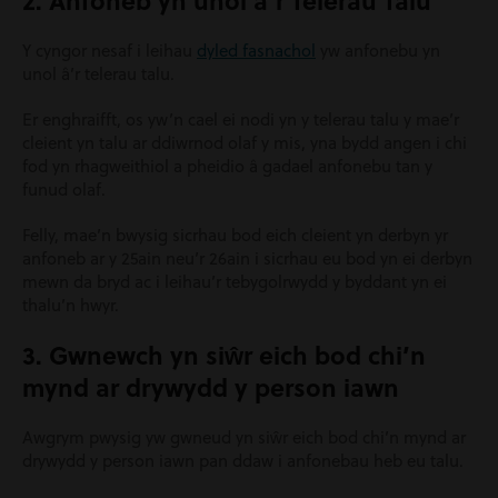
2. Anfoneb yn unol â’r Telerau Talu
Y cyngor nesaf i leihau
dyled fasnachol
yw anfonebu yn
unol â’r telerau talu.
Er enghraifft, os yw’n cael ei nodi yn y telerau talu y mae’r
cleient yn talu ar ddiwrnod olaf y mis, yna bydd angen i chi
fod yn rhagweithiol a pheidio â gadael anfonebu tan y
funud olaf.
Felly, mae’n bwysig sicrhau bod eich cleient yn derbyn yr
anfoneb ar y 25ain neu’r 26ain i sicrhau eu bod yn ei derbyn
mewn da bryd ac i leihau’r tebygolrwydd y byddant yn ei
thalu’n hwyr.
3. Gwnewch yn siŵr eich bod chi’n
mynd ar drywydd y person iawn
Awgrym pwysig yw gwneud yn siŵr eich bod chi’n mynd ar
drywydd y person iawn pan ddaw i anfonebau heb eu talu.