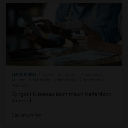
31st July 2023
| Adennill Dyledion | Anawsterau
Ariannol | Masnachol | Newyddion | Ymgyfreitha
Masnachol
Cyngor i fusnesau bach mewn trafferthion
ariannol
Darllenwch fwy