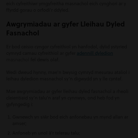
eich cyfreithiwr ymgyfreitha masnachol eich cynghori ar y
ffyrdd gorau o orfodi’r ddyled.
Awgrymiadau ar gyfer Lleihau Dyled
Fasnachol
Er bod ceisio cyngor cyfreithiol yn hanfodol, dylid ystyried
cymryd camau cyfreithiol ar gyfer
adennill dyledion
masnachol
fel dewis olaf.
Wedi dweud hynny, mae’n bwysig cymryd mesurau ataliol i
leihau dyledion masnachol sy’n digwydd yn y lle cyntaf.
Mae awgrymiadau ar gyfer lleihau dyled fasnachol a rheoli
cleientiaid sy’n talu’n araf yn cynnwys, ond heb fod yn
gyfyngedig i:
Gwnewch yn siŵr bod eich anfonebau yn mynd allan ar
amser;
Anfoneb yn unol â’r telerau talu;