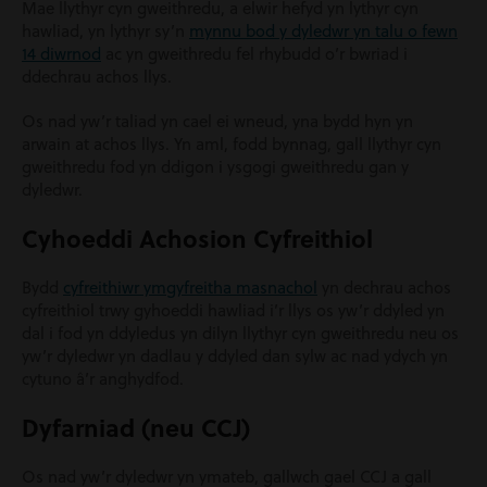
Mae llythyr cyn gweithredu, a elwir hefyd yn lythyr cyn
hawliad, yn lythyr sy’n
mynnu bod y dyledwr yn talu o fewn
14 diwrnod
ac yn gweithredu fel rhybudd o’r bwriad i
ddechrau achos llys.
Os nad yw’r taliad yn cael ei wneud, yna bydd hyn yn
arwain at achos llys. Yn aml, fodd bynnag, gall llythyr cyn
gweithredu fod yn ddigon i ysgogi gweithredu gan y
dyledwr.
Cyhoeddi Achosion Cyfreithiol
Bydd
cyfreithiwr ymgyfreitha masnachol
yn dechrau achos
cyfreithiol trwy gyhoeddi hawliad i’r llys os yw’r ddyled yn
dal i fod yn ddyledus yn dilyn llythyr cyn gweithredu neu os
yw’r dyledwr yn dadlau y ddyled dan sylw ac nad ydych yn
cytuno â’r anghydfod.
Dyfarniad (neu CCJ)
Os nad yw’r dyledwr yn ymateb, gallwch gael CCJ a gall