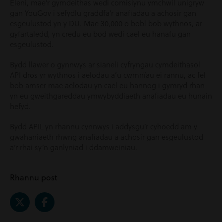
Eleni, mae’r gymdeithas wedi comisiynu ymchwil unigryw
gan YouGov i sefydlu graddfa’r anafiadau a achosir gan
esgeulustod yn y DU. Mae 30,000 o bobl bob wythnos, ar
gyfartaledd, yn credu eu bod wedi cael eu hanafu gan
esgeulustod.
Bydd llawer o gynnwys ar sianeli cyfryngau cymdeithasol
API dros yr wythnos i aelodau a’u cwmnïau ei rannu, ac fel
bob amser mae aelodau yn cael eu hannog i gymryd rhan
yn eu gweithgareddau ymwybyddiaeth anafiadau eu hunain
hefyd.
Bydd APIL yn rhannu cynnwys i addysgu’r cyhoedd am y
gwahaniaeth rhwng anafiadau a achosir gan esgeulustod
a’r rhai sy’n ganlyniad i ddamweiniau.
Rhannu post