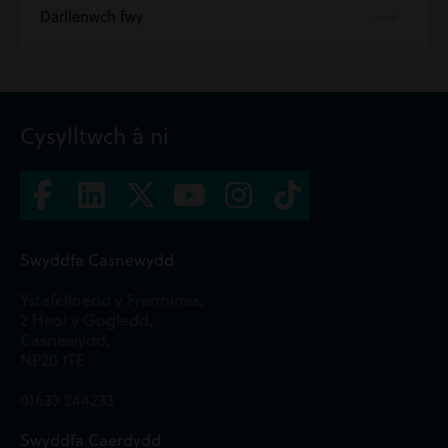
Darllenwch fwy
Cysylltwch â ni
Swyddfa Casnewydd
Ystafelloedd y Frenhines,
2 Heol y Gogledd,
Casnewydd,
NP20 1TE
01633 244233
Swyddfa Caerdydd