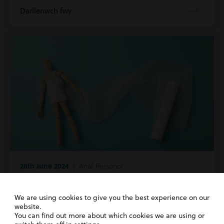
Darllenwch fwy
28th June 2024
| Anaf Personol
Gadewch i ni siarad am ddiogelwch yn y
gweithle
We are using cookies to give you the best experience on our
website.
You can find out more about which cookies we are using or
Darllenwch fwy