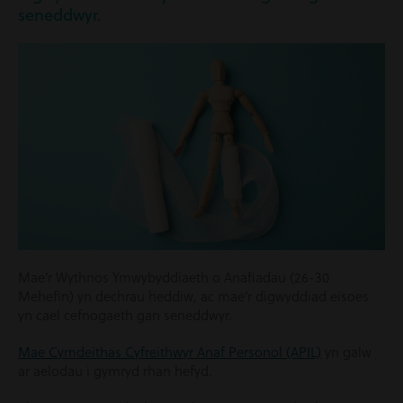
seneddwyr.
Mae’r Wythnos Ymwybyddiaeth o Anafiadau (26-30
Mehefin) yn dechrau heddiw, ac mae’r digwyddiad eisoes
yn cael cefnogaeth gan seneddwyr.
Mae Cymdeithas Cyfreithwyr Anaf Personol (APIL)
yn galw
ar aelodau i gymryd rhan hefyd.