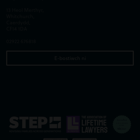
13 Heol Merthyr,
Whitchurch,
Caerdydd,
CF14 1DA
02922 676818
E-bostiwch ni