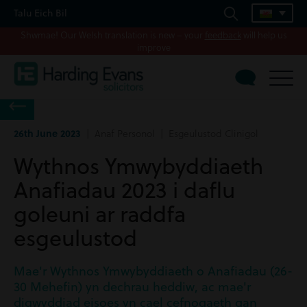
Talu Eich Bil
Shwmae! Our Welsh translation is new – your
feedback
will help us
improve
26th June 2023
| Anaf Personol | Esgeulustod Clinigol
Wythnos Ymwybyddiaeth
Anafiadau 2023 i daflu
goleuni ar raddfa
esgeulustod
Mae'r Wythnos Ymwybyddiaeth o Anafiadau (26-
30 Mehefin) yn dechrau heddiw, ac mae'r
digwyddiad eisoes yn cael cefnogaeth gan