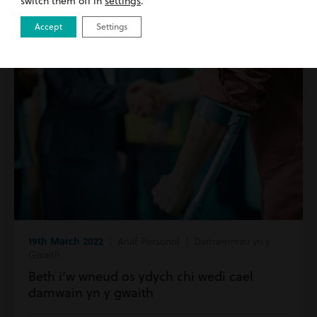
switch them off in
settings
.
Accept
Settings
19th March 2022
| Anaf Personol | Damweiniau yn y
Gwaith
Beth i’w wneud os ydych chi wedi cael
damwain yn y gwaith