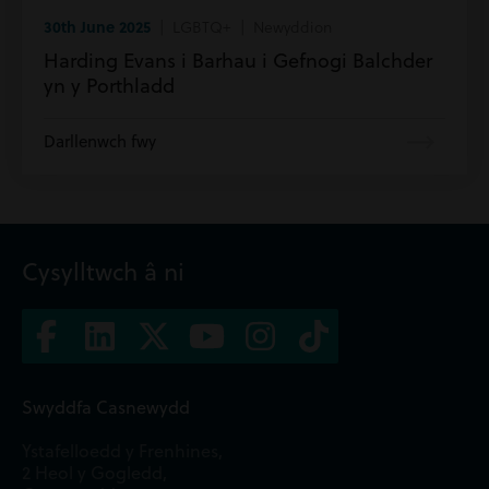
30th June 2025
| LGBTQ+ | Newyddion
Harding Evans i Barhau i Gefnogi Balchder
yn y Porthladd
Darllenwch fwy
Cysylltwch â ni
Swyddfa Casnewydd
Ystafelloedd y Frenhines,
2 Heol y Gogledd,