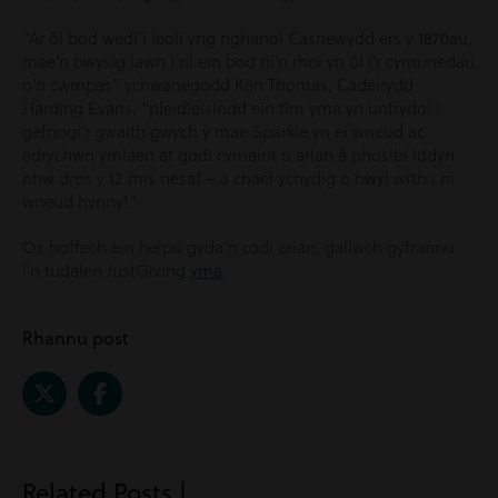
“Ar ôl bod wedi’i leoli yng nghanol Casnewydd ers y 1870au,
mae’n bwysig iawn i ni ein bod ni’n rhoi yn ôl i’r cymunedau
o’n cwmpas” ychwanegodd Ken Thomas, Cadeirydd
Harding Evans, “pleidleisiodd ein tîm yma yn unfrydol i
gefnogi’r gwaith gwych y mae Sparkle yn ei wneud ac
edrychwn ymlaen at godi cymaint o arian â phosibl iddyn
nhw dros y 12 mis nesaf – a chael ychydig o hwyl wrth i ni
wneud hynny!”
Os hoffech ein helpu gyda’n codi arian, gallwch gyfrannu
i’n tudalen JustGiving
yma
.
Rhannu post
Related Posts |