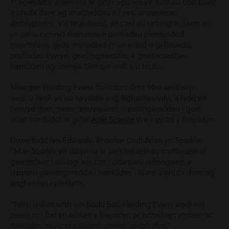
Yr egwyddor arweiniol ar gyfer Sparkle yw sicrhau bod plant
a phobl ifanc ag anableddau a / neu anawsterau
datblygiadol, a’u teuluoedd, yn cael eu cefnogi’n llawn ac
yn gallu cymryd rhan mewn profiadau plentyndod
gwerthfawr, gyda mynediad i’r un ystod o gyfleoedd,
profiadau bywyd, gweithgareddau a gwasanaethau
hamdden ag unrhyw blentyn arall a’u teulu.
Mae gan Harding Evans Solicitors dros 90 o weithwyr
wedi’u lleoli yn eu swyddfa yng Nghasnewydd, a fydd yn
cymryd rhan mewn amrywiaeth o weithgareddau i godi
arian hanfodol ar gyfer
Apêl Sparkle
drwy gydol y flwyddyn.
Dywedodd Ian Edwards, Rheolwr Codi Arian yn Sparkle:
“Mae Sparkle yn dibynnu ar bartneriaethau corfforaethol
gwerthfawr i alluogi ein tîm i ddarparu cefnogaeth a
darparu gweithgareddau hamdden i blant a phobl ifanc ag
anghenion cymhleth.
“Felly, rydym wrth ein bodd bod Harding Evans wedi ein
dewis ni i fod yn elusen y flwyddyn ac edrychwn ymlaen at
flwyddyn hwyliog a gwerth chweil gyda’i dîm.”