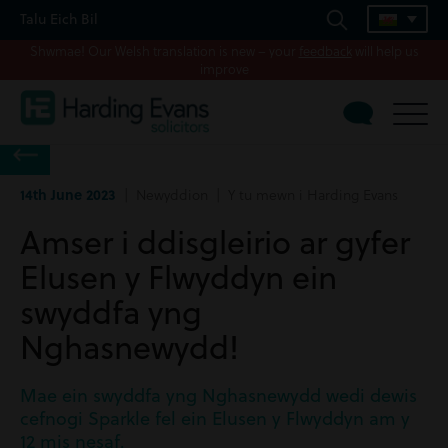
Talu Eich Bil
Shwmae! Our Welsh translation is new – your
feedback
will help us
improve
14th June 2023
| Newyddion | Y tu mewn i Harding Evans
Amser i ddisgleirio ar gyfer
Elusen y Flwyddyn ein
swyddfa yng
Nghasnewydd!
Mae ein swyddfa yng Nghasnewydd wedi dewis
cefnogi Sparkle fel ein Elusen y Flwyddyn am y
12 mis nesaf.