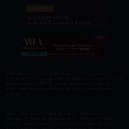
Mae Harding Evans yn enw masnach Harding Evans LLP,
partneriaeth cyfyngedig, wedi'i chofrestru yn Lloegr a Chymru
(rhif cofrestru: OC311802), a awdurdodwyd ac yn cael ei
rheoleiddio gan Awdurdod Rheoleiddio'r Cyfreithwyr (rhif
SRA: 419663).
Telerau ac Amodau
|
Polisi Ad-daliad
|
Gweithdrefn
Gynlluniau
|
Polisi Preifatrwydd Staff
|
Polisi Preifatrwydd
Cleient
|
Telerau Busnes
|
Cydraddoldeb a Amrywiaeth
|