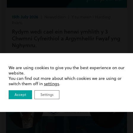
15th July 2026
| Newyddion | Y tu mewn i Harding
Evans
Rydym wedi cael ein henwi ymhlith y 3
Chwmni Cyfreithiol a Argymhellir Fwyaf yng
Nghymru.
Darllenwch fwy
We are using cookies to give you the best experience on our
website.
You can find out more about which cookies we are using or
switch them off in
settings
.
Accept
Settings