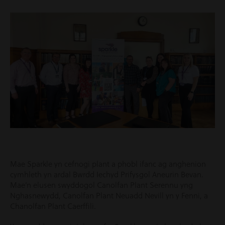
Mae Sparkle yn cefnogi plant a phobl ifanc ag anghenion
cymhleth yn ardal Bwrdd Iechyd Prifysgol Aneurin Bevan.
Mae’n elusen swyddogol Canolfan Plant Serennu yng
Nghasnewydd, Canolfan Plant Neuadd Nevill yn y Fenni, a
Chanolfan Plant Caerffili.