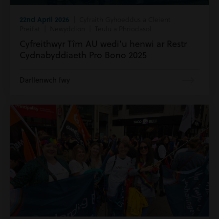
22nd April 2026
| Cyfraith Gyhoeddus a Cleient
Preifat | Newyddion | Teulu a Phriodasol
Cyfreithwyr Tîm AU wedi’u henwi ar Restr
Cydnabyddiaeth Pro Bono 2025
Darllenwch fwy