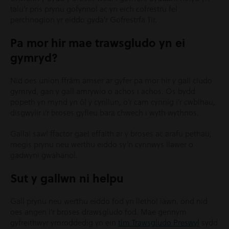
talu’r pris prynu gofynnol ac yn eich cofrestru fel
perchnogion yr eiddo gyda’r Gofrestrfa Tir.
Pa mor hir mae trawsgludo yn ei
gymryd?
Nid oes union ffrâm amser ar gyfer pa mor hir y gall cludo
gymryd, gan y gall amrywio o achos i achos. Os bydd
popeth yn mynd yn ôl y cynllun, o’r cam cynnig i’r cwblhau,
disgwylir i’r broses gyfleu bara chwech i wyth wythnos.
Gallai sawl ffactor gael effaith ar y broses ac arafu pethau,
megis prynu neu werthu eiddo sy’n cynnwys llawer o
gadwyni gwahanol.
Sut y gallwn ni helpu
Gall prynu neu werthu eiddo fod yn llethol iawn, ond nid
oes angen i’r broses drawsgludo fod. Mae gennym
gyfreithwyr ymroddedig yn ein
tîm Trawsgludo Preswyl
sydd