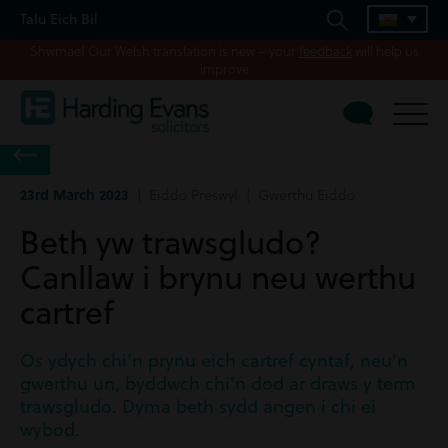
Talu Eich Bil
Shwmae! Our Welsh translation is new – your
feedback
will help us
improve
23rd March 2023
| Eiddo Preswyl | Gwerthu Eiddo
Beth yw trawsgludo?
Canllaw i brynu neu werthu
cartref
Os ydych chi'n prynu eich cartref cyntaf, neu'n
gwerthu un, byddwch chi'n dod ar draws y term
trawsgludo. Dyma beth sydd angen i chi ei
wybod.