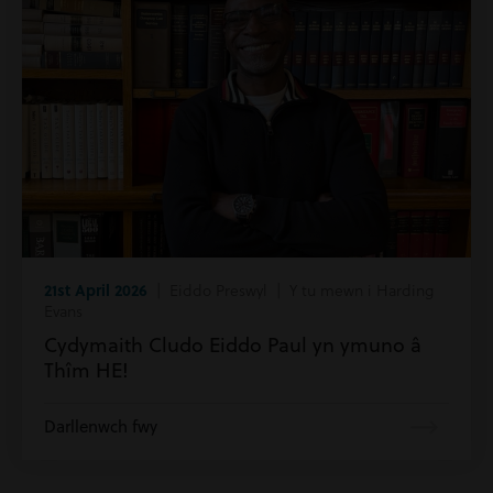
21st April 2026
| Eiddo Preswyl | Y tu mewn i Harding
Evans
Cydymaith Cludo Eiddo Paul yn ymuno â
Thîm HE!
Darllenwch fwy