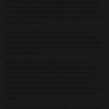
Un o’r pethau cyntaf
y bydd cyfreithiwr cludo yn ei wneud
yw cynnal chwiliadau gyda sefydliadau, fel awdurdodau
lleol a chwmnïau cyfleustodau. Mae hyn er mwyn sicrhau
nad oes unrhyw gynlluniau adeiladu ar y gweill ger yr eiddo
rydych chi am ei brynu.
Mae’r chwiliadau hefyd yn datgelu a oes unrhyw
garthffosydd yn rhedeg yn agos at yr eiddo, a yw’r ardal yn
cael ei gategoreiddio fel perygl llifogydd, ac a oes ganddi
unrhyw rwymedigaethau ariannol sy’n ei throsglwyddo gan
drigolion y gorffennol.
Byddant hefyd yn eich cynghori am unrhyw ‘gostau a
dynnwyd’, fel treth stamp, yn ogystal â gwirio’r contractau
sydd wedi’u llunio gan gyfreithiwr neu drawsgludwr y
gwerthwr. Mae contractau’n nodi manylion hanfodol, gan
gynnwys y pris gwerthu a ffiniau eiddo. Yna, bydd
cludancers yn cysylltu â’ch benthyciwr morgais i sicrhau bod
ganddo’r holl wybodaeth sydd ei hangen arno i fwryd
ymlaen.
Unwaith y bydd y broses wedi’i gorffen, byddant hefyd yn