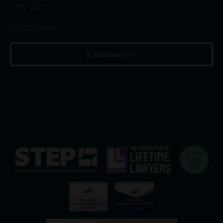
CF14 1DA
02922 676818
E-bostiwch ni