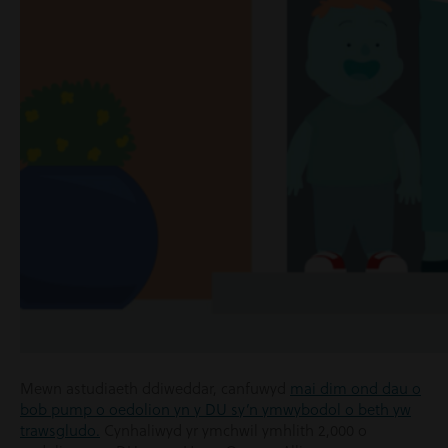
Mewn astudiaeth ddiweddar, canfuwyd
mai dim ond dau o
bob pump o oedolion yn y DU sy’n ymwybodol o beth yw
trawsgludo.
Cynhaliwyd yr ymchwil ymhlith 2,000 o