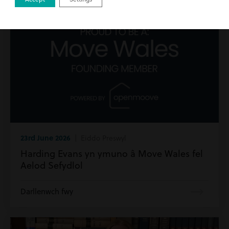
23rd June 2026
| Eiddo Preswyl
Harding Evans yn ymuno â Move Wales fel
Aelod Sefydlol
Darllenwch fwy