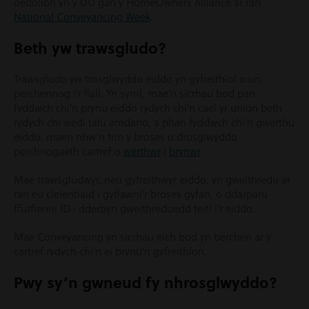
oedolion yn y DU gan y HomeOwners Alliance ar ran
National Conveyancing Week
.
Beth yw trawsgludo?
Trawsgludo yw trosglwyddo eiddo yn gyfreithiol o un
perchennog i’r llall. Yn syml, mae’n sicrhau bod pan
fyddwch chi’n prynu eiddo rydych chi’n cael yr union beth
rydych chi wedi talu amdano, a phan fyddwch chi’n gwerthu
eiddo, maen nhw’n trin y broses o drosglwyddo
perchnogaeth cartref o
werthwr
i
brynwr
.
Mae trawsgludwyr, neu gyfreithwyr eiddo, yn gweithredu ar
ran eu cleientiaid i gyflawni’r broses gyfan, o ddarparu
ffurflenni ID i dderbyn gweithredoedd teitl i’r eiddo.
Mae Conveyancing yn sicrhau eich bod yn berchen ar y
cartref rydych chi’n ei brynu’n gyfreithlon.
Pwy sy’n gwneud fy nhrosglwyddo?