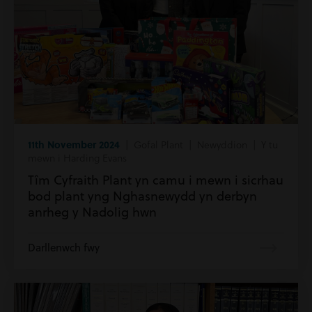
11th November 2024
| Gofal Plant | Newyddion | Y tu
mewn i Harding Evans
Tîm Cyfraith Plant yn camu i mewn i sicrhau
bod plant yng Nghasnewydd yn derbyn
anrheg y Nadolig hwn
Darllenwch fwy