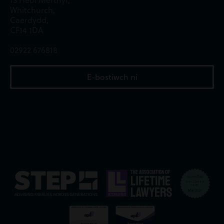
13 Heol Merthyr,
Whitchurch,
Caerdydd,
CF14 1DA
02922 676818
E-bostiwch ni