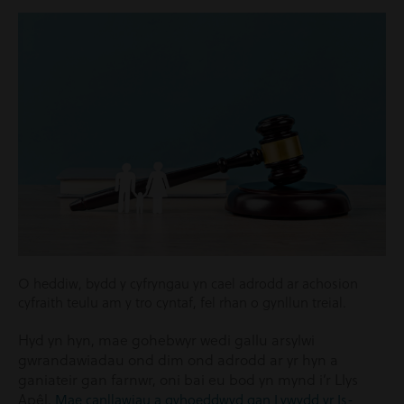
O heddiw, bydd y cyfryngau yn cael adrodd ar achosion
cyfraith teulu am y tro cyntaf, fel rhan o gynllun treial.
Hyd yn hyn, mae gohebwyr wedi gallu arsylwi
gwrandawiadau ond dim ond adrodd ar yr hyn a
ganiateir gan farnwr, oni bai eu bod yn mynd i’r Llys
Apêl.
Mae canllawiau a gyhoeddwyd gan Lywydd yr Is-