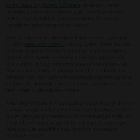
adran Teulu, Syr Andrew McFarlane
, yn dweud y bydd
newyddiadurwyr achrededig yn gallu adrodd am yr hyn
maen nhw’n ei weld a’i glywed cyn belled â’u bod yn
“amddiffyn anhysbysrwydd teuluoedd”.
Wrth sôn am y treial, dywedodd Rebecca Ferris, cyfreithiwr
yn nhîm
teulu a phriodasol
Harding Evans, “Mae’r llysoedd
teulu wedi cael eu beirniadu ers amser maith am ddiffyg
agored a thryloywder, yn enwedig pan fydd gan lysoedd
teulu y pŵer i wneud penderfyniadau sy’n newid bywydau.
Mae caniatáu i newyddiadurwyr achrededig adrodd ar yr
achosion hyn, tra’n cadw anhysbysrwydd y partïon dan sylw,
yn rhoi cyfle diddorol i’r llysoedd fod yn fwy agored ac i roi
hwb i hyder y cyhoedd yn y system”.
Mae’r anghydfodau sy’n dod gerbron y Llys Teulu yn aml yn
cynnwys amgylchiadau anodd iawn, gan gynnwys, ond heb
fod yn gyfyngedig i; materion sy’n ymwneud â phriodas ac
ysgariad, trefniadau ac amddiffyniad plant, achosion am
fabwysiadu ac amddiffyn rhag cam-drin domestig a
rheolaeth orfodol.