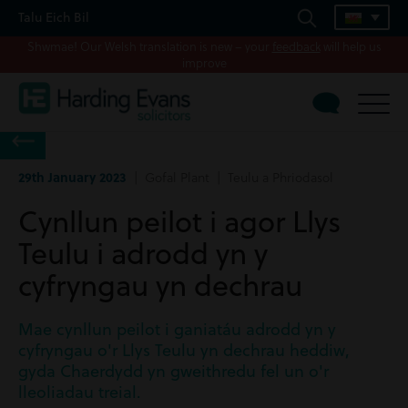
Talu Eich Bil
Shwmae! Our Welsh translation is new – your
feedback
will help us
improve
29th January 2023
| Gofal Plant | Teulu a Phriodasol
Cynllun peilot i agor Llys
Teulu i adrodd yn y
cyfryngau yn dechrau
Mae cynllun peilot i ganiatáu adrodd yn y
cyfryngau o'r Llys Teulu yn dechrau heddiw,
gyda Chaerdydd yn gweithredu fel un o'r
lleoliadau treial.