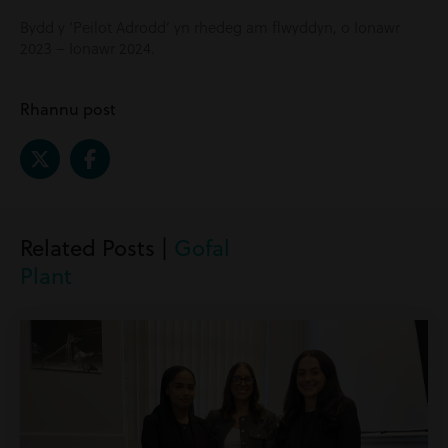
Bydd y ‘Peilot Adrodd’ yn rhedeg am flwyddyn, o Ionawr
2023 – Ionawr 2024.
Rhannu post
Related Posts |
Gofal
Plant