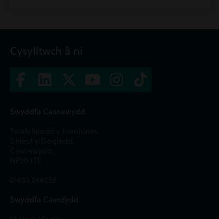
Cysylltwch â ni
Swyddfa Casnewydd
Ystafelloedd y Frenhines,
2 Heol y Gogledd,
Casnewydd,
NP20 1TE
01633 244233
Swyddfa Caerdydd