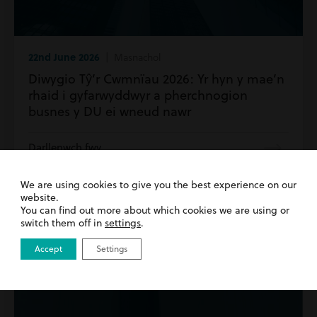
22nd June 2026
| Masnachol
Diwygio Tŷ’r Cwmnïau 2026: Yr hyn y mae’n
rhaid i gyfarwyddwyr a pherchnogion
busnes y DU ei wneud nawr
Darllenwch fwy
We are using cookies to give you the best experience on our
website.
You can find out more about which cookies we are using or
switch them off in
settings
.
Accept
Settings