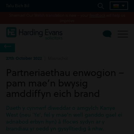
Talu Eich Bil
Shwmae! Our Welsh translation is new – your
feedback
will help us
improve
27th October 2022
| Masnachol
Partneriaethau enwogion –
pam mae’n bwysig
amddiffyn eich brand
Daeth y cynnwrf diweddar o amgylch Kanye
West (neu 'Ye', fel y mae'n well ganddo gael ei
adnabod erbyn hyn) â ffocws sydyn ar y
brandiau yr oedd yn gysylltiedig â nhw.