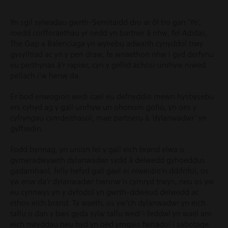
Yn sgil sylwadau gwrth-Semitaidd dro ar ôl tro gan ‘Ye’,
roedd corfforaethau yr oedd yn bartner â nhw, fel Adidas,
The Gap a Balenciaga yn wynebu adwaith cynyddol trwy
gysylltiad ac yn y pen draw, fe wnaethon nhw i gyd derfynu
eu perthynas â’r rapiwr, cyn y gellid achosi unrhyw niwed
pellach i’w henw da.
Er bod enwogion wedi cael eu defnyddio mewn hysbysebu
ers cyhyd ag y gall unrhyw un ohonom gofio, yn oes y
cyfryngau cymdeithasol, mae partneru â ‘dylanwadwr’ yn
gyffredin.
Fodd bynnag, yn union fel y gall eich brand elwa o
gymeradwyaeth dylanwadwr sydd â delwedd gyhoeddus
gadarnhaol, felly hefyd gall gael ei niweidio’n ddifrifol, os
yw enw da’r dylanwadwr hwnnw’n cymryd trwyn, neu os yw
eu cynnwys yn y dyfodol yn gwrth-ddweud delwedd ac
ethos eich brand. Ta waeth, os yw’ch dylanwadwr yn eich
taflu o dan y bws gyda sylw taflu wedi’i feddwl yn wael am
eich nwyddau neu hyd yn oed ymgais fwriadol i sabotage