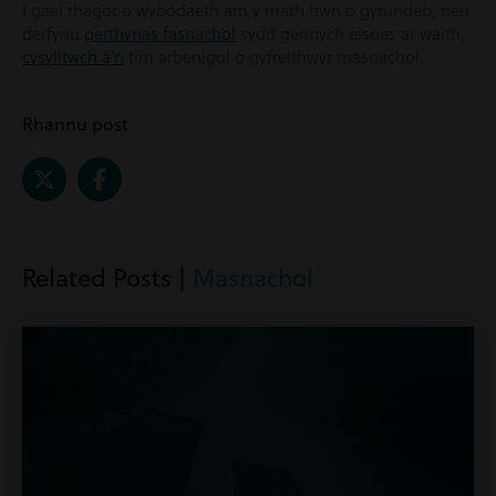
I gael rhagor o wybodaeth am y math hwn o gytundeb, neu
derfynu
perthynas fasnachol
sydd gennych eisoes ar waith,
cysylltwch â’n
tîm arbenigol o gyfreithwyr masnachol.
Rhannu post
Related Posts |
Masnachol