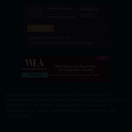
Mae Harding Evans yn enw masnach Harding Evans LLP,
partneriaeth cyfyngedig, wedi'i chofrestru yn Lloegr a Chymru
(rhif cofrestru: OC311802), a awdurdodwyd ac yn cael ei
rheoleiddio gan Awdurdod Rheoleiddio'r Cyfreithwyr (rhif
SRA: 419663).