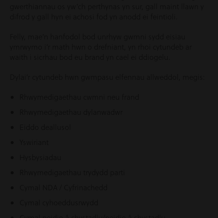
gwerthiannau os yw’ch perthynas yn sur, gall maint llawn y
difrod y gall hyn ei achosi fod yn anodd ei feintioli.
Felly, mae’n hanfodol bod unrhyw gwmni sydd eisiau
ymrwymo i’r math hwn o drefniant, yn rhoi cytundeb ar
waith i sicrhau bod eu brand yn cael ei ddiogelu.
Dylai’r cytundeb hwn gwmpasu elfennau allweddol, megis:
Rhwymedigaethau cwmni neu frand
Rhwymedigaethau dylanwadwr
Eiddo deallusol
Yswiriant
Hysbysiadau
Rhwymedigaethau trydydd parti
Cymal NDA / Cyfrinachedd
Cymal cyhoeddusrwydd
Cymal peidio â chystadlu/peidio â chystadlu