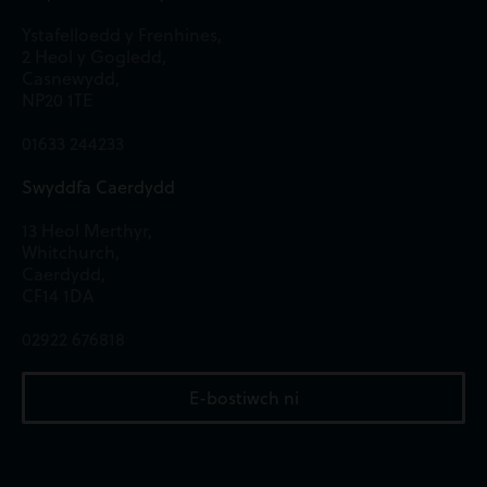
Ystafelloedd y Frenhines,
2 Heol y Gogledd,
Casnewydd,
NP20 1TE
01633 244233
Swyddfa Caerdydd
13 Heol Merthyr,
Whitchurch,
Caerdydd,
CF14 1DA
02922 676818
E-bostiwch ni