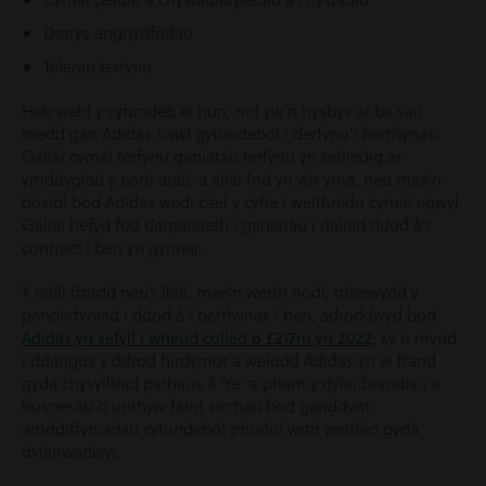
Datrys anghydfodau
Telerau terfynu
Heb weld y cytundeb ei hun, nid yw’n hysbys ar ba sail
roedd gan Adidas hawl gytundebol i derfynu’r berthynas.
Gallai cymal terfynu ganiatáu terfynu yn seiliedig ar
ymddygiad y parti arall, a allai fod yn wir yma, neu mae’n
bosibl bod Adidas wedi cael y cyfle i weithredu cymal egwyl.
Gallai hefyd fod darpariaeth i ganiatáu i daliad ddod â’r
contract i ben yn gynnar.
Y naill ffordd neu’r llall, mae’n werth nodi, oherwydd y
penderfyniad i ddod â’r berthynas i ben, adroddwyd bod
Adidas yn sefyll i wneud colled o £217m yn 2022
, sy’n mynd
i ddangos y difrod hirdymor a welodd Adidas yn ei frand
gyda chysylltiad parhaus â ‘Ye’ a pham y dylai brandiau a
busnesau o unrhyw faint sicrhau bod ganddynt
amddiffyniadau cytundebol priodol wrth weithio gyda
dylanwadwyr.