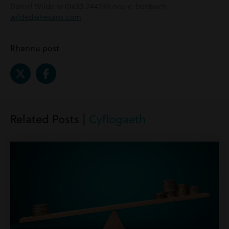
Daniel Wilde ar 01633 244233 neu e-bostiwch
wilded@hevans.com
Rhannu post
Related Posts |
Cyflogaeth