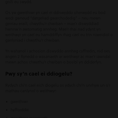
golli eu swydd.
Os yw gweithiwr yn cael ei ddiswyddo oherwydd eu bod
wedi gwneud “datgeliad gwarchodedig” – neu mewn
geiriau eraill, chwythu’r chwiban – mae’r diswyddiad
hwnnw’n awtomatig annheg. Mae’r rhai nad ydynt yn
weithwyr yn cael eu hamddiffyn rhag cael eu trin niweidiol o
ganlyniad i chwythu’r chwiban.
Yn wahanol i achosion diswyddo annheg cyffredin, nid oes
angen 2 flynedd o wasanaeth ar weithwyr ac mae’r iawndal
mewn achos chwythu’r chwiban o bosibl yn ddiderfyn.
Pwy sy’n cael ei ddiogelu?
Rydych chi’n cael eich diogelu os ydych chi’n unrhyw un o’r
mathau canlynol o weithwyr:
gweithiwr
hyfforddai
gweithiwr asiantaeth