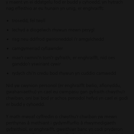
y maent yn ei ddatgelu fod er budd y cyhoedd, yn hytrach
nag effeithio ar eu hunain yn unig, er enghraifft:
trosedd, fel twyll
Iechyd a diogelwch rhywun mewn perygl
risg neu ddifrod gwirioneddol i’r amgylchedd
camgymeriad cyfiawnder
mae’r cwmni’n torri’r gyfraith, er enghraifft, nid oes
ganddo’r yswiriant cywir
rydych chi’n credu bod rhywun yn cuddio camwedd
Nid yw cwynion personol (er enghraifft bwlio, aflonyddu,
gwahaniaethu) yn cael eu cwmpasu gan gyfraith chwythu’r
chwiban, oni bai bod yr achos penodol hefyd yn cael ei godi
er budd y cyhoedd.
Y math mwyaf cyffredin o chwythu’r chwiban yw mewn
perthynas â methiant i gydymffurfio â rhwymedigaeth
gyfreithiol, er enghraifft, gweithiwr banc yn codi pryderon