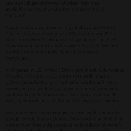
cael eu nodi gan chwythwyr chwiban, felly mae
amddiffyniad chwythu’r chwiban priodol yn hollol
hanfodol’.
Awgrymodd arolwg diweddar a gynhaliwyd gan Protect
(elusen chwythu’r chwiban yn y DU) mai dim ond 12% o
achosion chwythu’r chwiban sy’n llwyddiannus ac mae’r
elusen yn dadlau bod ‘angen diwygio brys i adlewyrchu’r
gweithle modern a chadw i fyny ag arfer gorau
rhyngwladol’.
Ar ôl gadael yr UE, ni fydd y DU yn gweithredu Cyfarwyddeb
Chwythu’r Chwiban yr UE, sydd eisoes wedi’i phasio i
gyfraith genedlaethol gan sawl aelod-wladwriaeth. Un o
egwyddorion allweddol y gyfarwyddeb honno yw sefydlu
awdurdod cenedlaethol cymwys i ddarparu ffynhonnell
addysg, hyfforddiant a chefnogaeth i chwythwyr chwiban.
Mae pob ochr o’r sbectrwm gwleidyddol wedi cydnabod y
perygl i gymdeithas o gyfraith y DU yn syrthio ar ei hôl hi ar
y mater hwn. Mae grŵp seneddol hollbleidiol ar chwythu’r