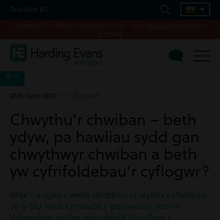
Talu Eich Bil
Shwmae! Our Welsh translation is new – your
feedback
will help us
improve
27th June 2022
| Cyflogaeth
Chwythu’r chwiban – beth
ydyw, pa hawliau sydd gan
chwythwyr chwiban a beth
yw cyfrifoldebau’r cyflogwr?
Mae'r angen i wella deddfau chwythu'r chwiban
yn y DU wedi cyrraedd y penawdau eto yn
ddiweddar gydag adroddiad Sue Gray i