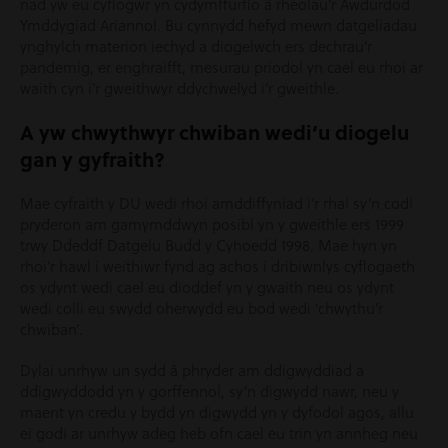
nad yw eu cyflogwr yn cydymffurfio â rheolau’r Awdurdod
Ymddygiad Ariannol. Bu cynnydd hefyd mewn datgeliadau
ynghylch materion iechyd a diogelwch ers dechrau’r
pandemig, er enghraifft, mesurau priodol yn cael eu rhoi ar
waith cyn i’r gweithwyr ddychwelyd i’r gweithle.
A yw chwythwyr chwiban wedi’u diogelu
gan y gyfraith?
Mae cyfraith y DU wedi rhoi amddiffyniad i’r rhai sy’n codi
pryderon am gamymddwyn posibl yn y gweithle ers 1999
trwy Ddeddf Datgelu Budd y Cyhoedd 1998. Mae hyn yn
rhoi’r hawl i weithiwr fynd ag achos i dribiwnlys cyflogaeth
os ydynt wedi cael eu dioddef yn y gwaith neu os ydynt
wedi colli eu swydd oherwydd eu bod wedi ‘chwythu’r
chwiban’.
Dylai unrhyw un sydd â phryder am ddigwyddiad a
ddigwyddodd yn y gorffennol, sy’n digwydd nawr, neu y
maent yn credu y bydd yn digwydd yn y dyfodol agos, allu
ei godi ar unrhyw adeg heb ofn cael eu trin yn annheg neu