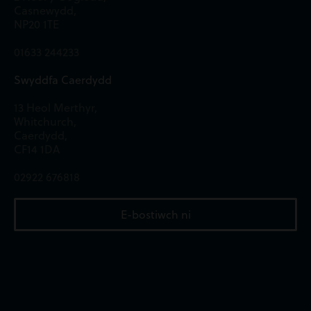
Casnewydd,
NP20 1TE
01633 244233
Swyddfa Caerdydd
13 Heol Merthyr,
Whitchurch,
Caerdydd,
CF14 1DA
02922 676818
E-bostiwch ni