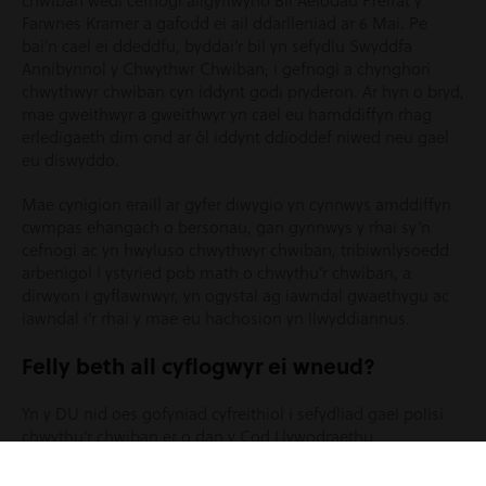
chwiban wedi cefnogi ailgyflwyno Bil Aelodau Preifat y
Farwnes Kramer a gafodd ei ail ddarlleniad ar 6 Mai. Pe
bai’n cael ei ddeddfu, byddai’r bil yn sefydlu Swyddfa
Annibynnol y Chwythwr Chwiban, i gefnogi a chynghori
chwythwyr chwiban cyn iddynt godi pryderon. Ar hyn o bryd,
mae gweithwyr a gweithwyr yn cael eu hamddiffyn rhag
erledigaeth dim ond ar ôl iddynt ddioddef niwed neu gael
eu diswyddo.
Mae cynigion eraill ar gyfer diwygio yn cynnwys amddiffyn
cwmpas ehangach o bersonau, gan gynnwys y rhai sy’n
cefnogi ac yn hwyluso chwythwyr chwiban, tribiwnlysoedd
arbenigol i ystyried pob math o chwythu’r chwiban, a
dirwyon i gyflawnwyr, yn ogystal ag iawndal gwaethygu ac
iawndal i’r rhai y mae eu hachosion yn llwyddiannus.
Felly beth all cyflogwyr ei wneud?
Yn y DU nid oes gofyniad cyfreithiol i sefydliad gael polisi
chwythu’r chwiban er o dan y Cod Llywodraethu
Corfforaethol, rhaid i gwmnïau rhestredig gael polisïau
chwythu’r chwiban ar waith neu rhaid iddynt esbonio pam