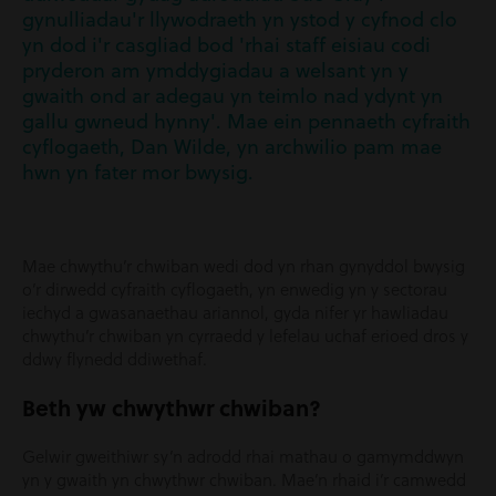
gynulliadau'r llywodraeth yn ystod y cyfnod clo
yn dod i'r casgliad bod 'rhai staff eisiau codi
pryderon am ymddygiadau a welsant yn y
gwaith ond ar adegau yn teimlo nad ydynt yn
gallu gwneud hynny'. Mae ein pennaeth cyfraith
cyflogaeth, Dan Wilde, yn archwilio pam mae
hwn yn fater mor bwysig.
Mae chwythu’r chwiban wedi dod yn rhan gynyddol bwysig
o’r dirwedd cyfraith cyflogaeth, yn enwedig yn y sectorau
iechyd a gwasanaethau ariannol, gyda nifer yr hawliadau
chwythu’r chwiban yn cyrraedd y lefelau uchaf erioed dros y
ddwy flynedd ddiwethaf.
Beth yw chwythwr chwiban?
Gelwir gweithiwr sy’n adrodd rhai mathau o gamymddwyn
yn y gwaith yn chwythwr chwiban. Mae’n rhaid i’r camwedd