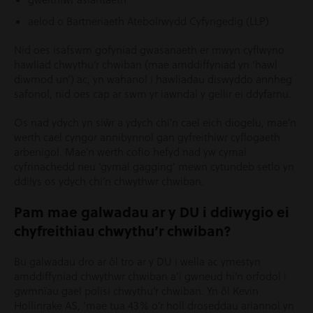
aelod o Bartneriaeth Atebolrwydd Cyfyngedig (LLP)
Nid oes isafswm gofyniad gwasanaeth er mwyn cyflwyno
hawliad chwythu’r chwiban (mae amddiffyniad yn ‘hawl
diwrnod un’) ac, yn wahanol i hawliadau diswyddo annheg
safonol, nid oes cap ar swm yr iawndal y gellir ei ddyfarnu.
Os nad ydych yn siŵr a ydych chi’n cael eich diogelu, mae’n
werth cael cyngor annibynnol gan gyfreithiwr cyflogaeth
arbenigol. Mae’n werth cofio hefyd nad yw cymal
cyfrinachedd neu ‘gymal gagging’ mewn cytundeb setlo yn
ddilys os ydych chi’n chwythwr chwiban.
Pam mae galwadau ar y DU i ddiwygio ei
chyfreithiau chwythu’r chwiban?
Bu galwadau dro ar ôl tro ar y DU i wella ac ymestyn
amddiffyniad chwythwr chwiban a’i gwneud hi’n orfodol i
gwmnïau gael polisi chwythu’r chwiban. Yn ôl Kevin
Hollinrake AS, ‘mae tua 43% o’r holl droseddau ariannol yn