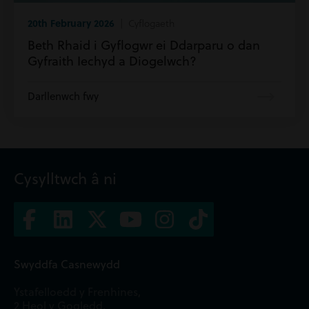
20th February 2026
| Cyflogaeth
Beth Rhaid i Gyflogwr ei Ddarparu o dan
Gyfraith Iechyd a Diogelwch?
Darllenwch fwy
Cysylltwch â ni
Swyddfa Casnewydd
Ystafelloedd y Frenhines,
2 Heol y Gogledd,