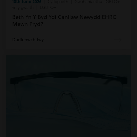
10th June 2026
| Cyflogaeth | Gwahaniaethu LGBTQ+
yn y gwaith | LGBTQ+
Beth Yn Y Byd Ydi Canllaw Newydd EHRC
Mewn Pryd?
Darllenwch fwy