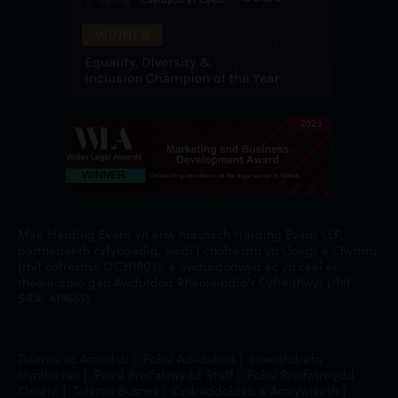
Mae Harding Evans yn enw masnach Harding Evans LLP,
partneriaeth cyfyngedig, wedi'i chofrestru yn Lloegr a Chymru
(rhif cofrestru: OC311802), a awdurdodwyd ac yn cael ei
rheoleiddio gan Awdurdod Rheoleiddio'r Cyfreithwyr (rhif
SRA: 419663).
Telerau ac Amodau
|
Polisi Ad-daliad
|
Gweithdrefn
Gynlluniau
|
Polisi Preifatrwydd Staff
|
Polisi Preifatrwydd
Cleient
|
Telerau Busnes
|
Cydraddoldeb a Amrywiaeth
|