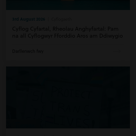
3rd August 2026
| Cyflogaeth
Cyflog Cyfartal, Rheolau Anghyfartal: Pam
na all Cyflogwyr Fforddio Aros am Ddiwygio
Darllenwch fwy