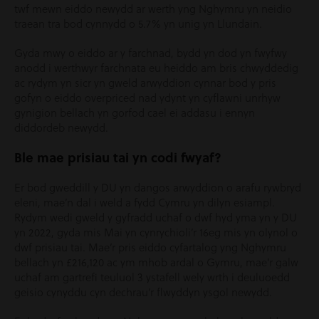
twf mewn eiddo newydd ar werth yng Nghymru yn neidio
traean tra bod cynnydd o 5.7% yn unig yn Llundain.
Gyda mwy o eiddo ar y farchnad, bydd yn dod yn fwyfwy
anodd i werthwyr farchnata eu heiddo am bris chwyddedig
ac rydym yn sicr yn gweld arwyddion cynnar bod y pris
gofyn o eiddo overpriced nad ydynt yn cyflawni unrhyw
gynigion bellach yn gorfod cael ei addasu i ennyn
diddordeb newydd.
Ble mae prisiau tai yn codi fwyaf?
Er bod gweddill y DU yn dangos arwyddion o arafu rywbryd
eleni, mae’n dal i weld a fydd Cymru yn dilyn esiampl.
Rydym wedi gweld y gyfradd uchaf o dwf hyd yma yn y DU
yn 2022, gyda mis Mai yn cynrychioli’r 16eg mis yn olynol o
dwf prisiau tai.
Mae’r pris eiddo cyfartalog yng Nghymru
bellach yn £216,120 ac ym mhob ardal o Gymru, mae’r galw
uchaf am gartrefi teuluol 3 ystafell wely wrth i deuluoedd
geisio cynyddu cyn dechrau’r flwyddyn ysgol newydd.