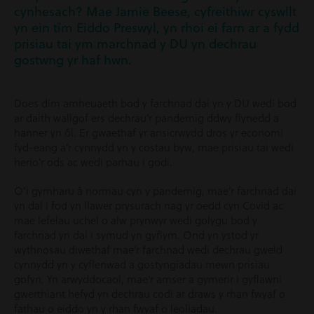
cynhesach? Mae Jamie Beese, cyfreithiwr cyswllt
yn ein tîm Eiddo Preswyl, yn rhoi ei farn ar a fydd
prisiau tai ym marchnad y DU yn dechrau
gostwng yr haf hwn.
Does dim amheuaeth bod y farchnad dai yn y DU wedi bod
ar daith wallgof ers dechrau’r pandemig ddwy flynedd a
hanner yn ôl. Er gwaethaf yr ansicrwydd dros yr economi
fyd-eang a’r cynnydd yn y costau byw, mae prisiau tai wedi
herio’r ods ac wedi parhau i godi.
O’i gymharu â normau cyn y pandemig, mae’r farchnad dai
yn dal i fod yn llawer prysurach nag yr oedd cyn Covid ac
mae lefelau uchel o alw prynwyr wedi golygu bod y
farchnad yn dal i symud yn gyflym. Ond yn ystod yr
wythnosau diwethaf mae’r farchnad wedi dechrau gweld
cynnydd yn y cyflenwad a gostyngiadau mewn prisiau
gofyn. Yn arwyddocaol, mae’r amser a gymerir i gyflawni
gwerthiant hefyd yn dechrau codi ar draws y rhan fwyaf o
fathau o eiddo yn y rhan fwyaf o leoliadau.