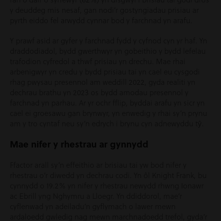
y deuddeg mis nesaf, gan nodi’r gostyngiadau prisiau ar
pyrth eiddo fel arwydd cynnar bod y farchnad yn arafu.
Y prawf asid ar gyfer y farchnad fydd y cyfnod cyn yr haf. Yn
draddodiadol, bydd gwerthwyr yn gobeithio y bydd lefelau
trafodion cyfredol a thwf prisiau yn drechu. Mae rhai
arbenigwyr yn credu y bydd prisiau tai yn cael eu cysgodi
rhag pwysau presennol am weddill 2022, gyda realiti yn
dechrau brathu yn 2023 os bydd amodau presennol y
farchnad yn parhau. Ar yr ochr fflip, byddai arafu yn sicr yn
cael ei groesawu gan brynwyr, yn enwedig y rhai sy’n prynu
am y tro cyntaf neu sy’n edrych i brynu cyn adnewyddu tŷ.
Mae nifer y rhestrau ar gynnydd
Ffactor arall sy’n effeithio ar brisiau tai yw bod nifer y
rhestrau o’r diwedd yn dechrau codi. Yn ôl Knight Frank, bu
cynnydd o 19.2% yn nifer y rhestrau newydd rhwng Ionawr
ac Ebrill yng Nghymru a Lloegr. Yn ddiddorol, mae’r
cyflenwad yn adeiladu’n gyflymach o lawer mewn
ardaloedd gwledig nag mewn marchnadoedd trefol, gyda’r