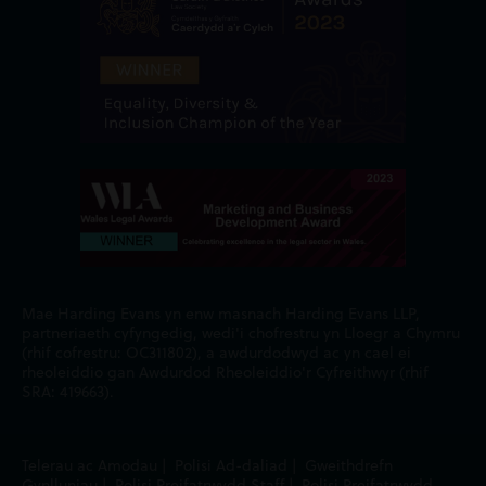
Mae Harding Evans yn enw masnach Harding Evans LLP,
partneriaeth cyfyngedig, wedi'i chofrestru yn Lloegr a Chymru
(rhif cofrestru: OC311802), a awdurdodwyd ac yn cael ei
rheoleiddio gan Awdurdod Rheoleiddio'r Cyfreithwyr (rhif
SRA: 419663).
Telerau ac Amodau
|
Polisi Ad-daliad
|
Gweithdrefn
Gynlluniau
|
Polisi Preifatrwydd Staff
|
Polisi Preifatrwydd