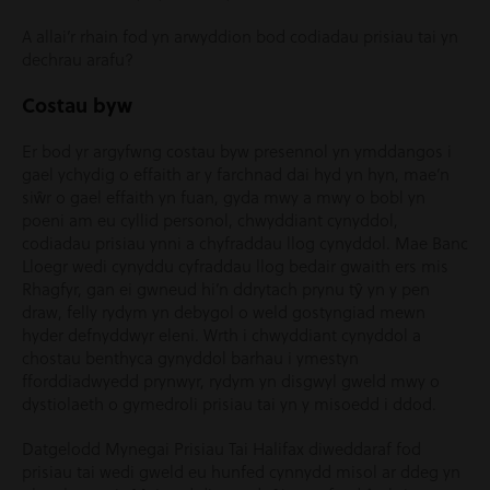
A allai’r rhain fod yn arwyddion bod codiadau prisiau tai yn
dechrau arafu?
Costau byw
Er bod yr argyfwng costau byw presennol yn ymddangos i
gael ychydig o effaith ar y farchnad dai hyd yn hyn, mae’n
siŵr o gael effaith yn fuan, gyda mwy a mwy o bobl yn
poeni am eu cyllid personol, chwyddiant cynyddol,
codiadau prisiau ynni a chyfraddau llog cynyddol. Mae Banc
Lloegr wedi cynyddu cyfraddau llog bedair gwaith ers mis
Rhagfyr, gan ei gwneud hi’n ddrytach prynu tŷ yn y pen
draw, felly rydym yn debygol o weld gostyngiad mewn
hyder defnyddwyr eleni. Wrth i chwyddiant cynyddol a
chostau benthyca gynyddol barhau i ymestyn
fforddiadwyedd prynwyr, rydym yn disgwyl gweld mwy o
dystiolaeth o gymedroli prisiau tai yn y misoedd i ddod.
Datgelodd Mynegai Prisiau Tai Halifax diweddaraf fod
prisiau tai wedi gweld eu hunfed cynnydd misol ar ddeg yn