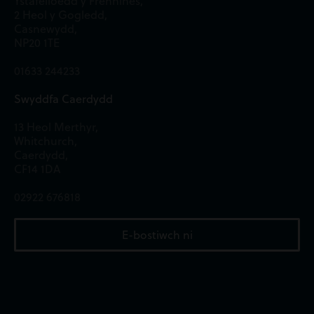
Ystafelloedd y Frenhines,
2 Heol y Gogledd,
Casnewydd,
NP20 1TE
01633 244233
Swyddfa Caerdydd
13 Heol Merthyr,
Whitchurch,
Caerdydd,
CF14 1DA
02922 676818
E-bostiwch ni