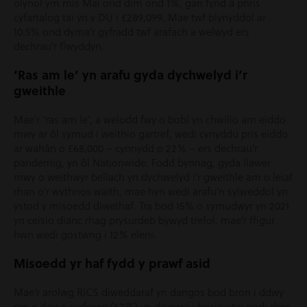
olynol ym mis Mai ond dim ond 1%, gan fynd â phris
cyfartalog tai yn y DU i £289,099. Mae twf blynyddol ar
10.5% ond dyma’r gyfradd twf arafach a welwyd ers
dechrau’r flwyddyn.
‘Ras am le’ yn arafu gyda dychwelyd i’r
gweithle
Mae’r ‘ras am le’, a welodd fwy o bobl yn chwilio am eiddo
mwy ar ôl symud i weithio gartref, wedi cynyddu pris eiddo
ar wahân o £68,000 – cynnydd o 22% – ers dechrau’r
pandemig, yn ôl Nationwide. Fodd bynnag, gyda llawer
mwy o weithwyr bellach yn dychwelyd i’r gweithle am o leiaf
rhan o’r wythnos waith, mae hyn wedi arafu’n sylweddol yn
ystod y misoedd diwethaf. Tra bod 15% o symudwyr yn 2021
yn ceisio dianc rhag prysurdeb bywyd trefol, mae’r ffigur
hwn wedi gostwng i 12% eleni.
Misoedd yr haf fydd y prawf asid
Mae’r arolwg RICS diweddaraf yn dangos bod bron i ddwy
ran o dair o syrfewyr (62%) yn disgwyl i brisiau tai godi dros