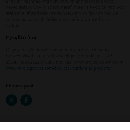
Er bod y farchnad yng Nghymru yn annhebygol o weld
newid enfawr yn y misoedd nesaf, mae’r arwyddion yno bod
arafu ar ei ffordd felly byddwn yn synnu’n fawr os nad yw
twf prisiau tai yn ôl i lefelau mwy arferol yma erbyn yr
hydref.
Cysylltu â ni
Os ydych chi’n edrych i brynu neu werthu eich eiddo,
rhowch alwad i un o’n tîm cyfeillgar, profiadol ar 01633
235145 neu 02922 676819, neu cael dyfynbris cludo cyflym yn
www.hardingevans.com/services/residential-property
Rhannu post
Related Posts |
Eiddo