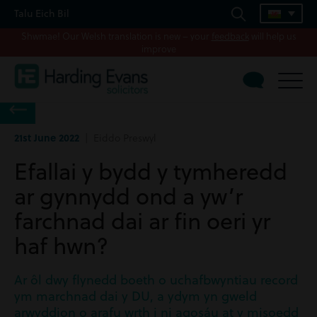
Talu Eich Bil
Shwmae! Our Welsh translation is new – your
feedback
will help us
improve
21st June 2022
| Eiddo Preswyl
Efallai y bydd y tymheredd
ar gynnydd ond a yw’r
farchnad dai ar fin oeri yr
haf hwn?
Ar ôl dwy flynedd boeth o uchafbwyntiau record
ym marchnad dai y DU, a ydym yn gweld
arwyddion o arafu wrth i ni agosáu at y misoedd