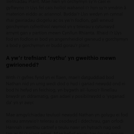
Trefniadau Plant. Mae hwn yn orchymyn sy’n cael ei
gyflwyno i’r Llys fel cais hollol wahanol i’r hyn sy’n ymdrin â
materion eiddo ac ariannol. Byddai’r Llys wedyn yn cynnal
rhai gwiriadau diogelu ac os yw’n fodlon, gall wneud
gorchymyn cyfreithiol rwymol yn y telerau y cytunwyd
arnynt gan y partïon mewn Cynllun Rhianta. Rhaid i’r Llys
fod yn fodlon ei bod yn angenrheidiol gwneud y gorchymyn
a bod y gorchymyn er budd gorau’r plant.
A yw’r trefniant ‘nythu’ yn gweithio mewn
gwirionedd?
Wrth i’r gyfres fynd yn ei flaen, mae’r datguddiad bod
Nathan nid yn unig wedi dod o hyd i gariad newydd ond ei
bod hi hefyd yn feichiog, yn bygwth ail-lunio’r llinellau
brwydr yn ddramatig, gan adael y posibilrwydd o ‘ysgariad
da’ yn yr awyr.
Mae amgylchiadau teuluol newydd Nathan yn golygu ei fod
eisiau amrywio’r telerau a osodwyd i ddechrau, gan orfodi
Hannah i werthu cartref y teulu nawr yn hytrach nag oedi
tan ar ôl i’r plant adael. Mae hefyd eisiau treulio un noson