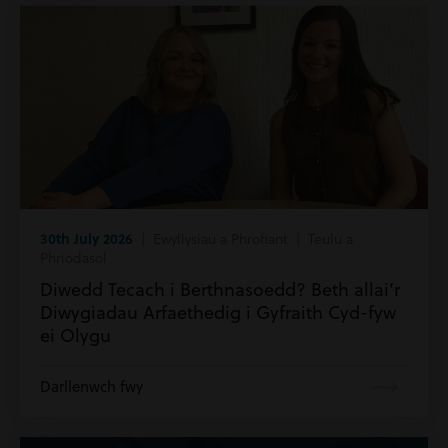
30th July 2026
| Ewyllysiau a Phrofiant | Teulu a
Phriodasol
Diwedd Tecach i Berthnasoedd? Beth allai’r
Diwygiadau Arfaethedig i Gyfraith Cyd-fyw
ei Olygu
Darllenwch fwy