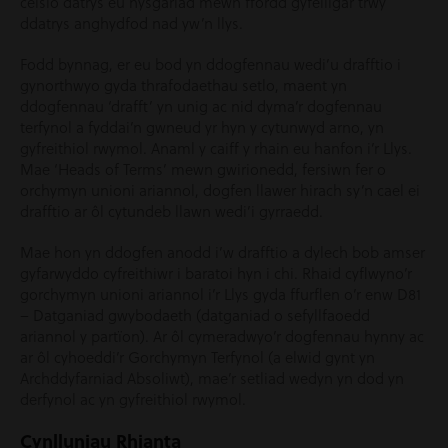
ceisio datrys eu hysgariad mewn ffordd gyfeillgar trwy
ddatrys anghydfod nad yw’n llys.
Fodd bynnag, er eu bod yn ddogfennau wedi’u drafftio i
gynorthwyo gyda thrafodaethau setlo, maent yn
ddogfennau ‘drafft’ yn unig ac nid dyma’r dogfennau
terfynol a fyddai’n gwneud yr hyn y cytunwyd arno, yn
gyfreithiol rwymol. Anaml y caiff y rhain eu hanfon i’r Llys.
Mae ‘Heads of Terms’ mewn gwirionedd, fersiwn fer o
orchymyn unioni ariannol, dogfen llawer hirach sy’n cael ei
drafftio ar ôl cytundeb llawn wedi’i gyrraedd.
Mae hon yn ddogfen anodd i’w drafftio a dylech bob amser
gyfarwyddo cyfreithiwr i baratoi hyn i chi. Rhaid cyflwyno’r
gorchymyn unioni ariannol i’r Llys gyda ffurflen o’r enw D81
– Datganiad gwybodaeth (datganiad o sefyllfaoedd
ariannol y partïon). Ar ôl cymeradwyo’r dogfennau hynny ac
ar ôl cyhoeddi’r Gorchymyn Terfynol (a elwid gynt yn
Archddyfarniad Absoliwt), mae’r setliad wedyn yn dod yn
derfynol ac yn gyfreithiol rwymol.
Cynlluniau Rhianta