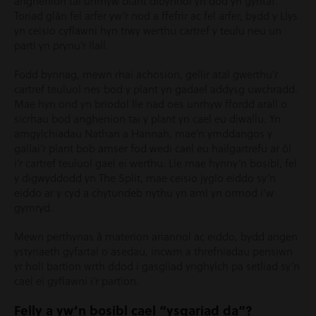
anghenion tai unrhyw blant dibynnol yn dod yn gyntaf.
Toriad glân fel arfer yw’r nod a ffefrir ac fel arfer, bydd y Llys
yn ceisio cyflawni hyn trwy werthu cartref y teulu neu un
parti yn prynu’r llall.
Fodd bynnag, mewn rhai achosion, gellir atal gwerthu’r
cartref teuluol nes bod y plant yn gadael addysg uwchradd.
Mae hyn ond yn briodol lle nad oes unrhyw ffordd arall o
sicrhau bod anghenion tai y plant yn cael eu diwallu. Yn
amgylchiadau Nathan a Hannah, mae’n ymddangos y
gallai’r plant bob amser fod wedi cael eu hailgartrefu ar ôl
i’r cartref teuluol gael ei werthu. Lle mae hynny’n bosibl, fel
y digwyddodd yn The Split, mae ceisio jyglo eiddo sy’n
eiddo ar y cyd a chytundeb nythu yn aml yn ormod i’w
gymryd.
Mewn perthynas â materion ariannol ac eiddo, bydd angen
ystyriaeth gyfartal o asedau, incwm a threfniadau pensiwn
yr holl bartïon wrth ddod i gasgliad ynghylch pa setliad sy’n
cael ei gyflawni i’r partïon.
Felly a yw’n bosibl cael “ysgariad da”?