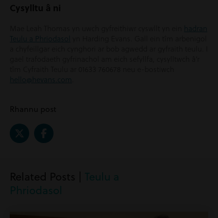
Cysylltu â ni
Mae Leah Thomas yn uwch gyfreithiwr cyswllt yn ein
hadran
Teulu a Phriodasol
yn Harding Evans. Gall ein tîm arbenigol
a chyfeillgar eich cynghori ar bob agwedd ar gyfraith teulu. I
gael trafodaeth gyfrinachol am eich sefyllfa, cysylltwch â’r
tîm Cyfraith Teulu ar 01633 760678 neu e-bostiwch
hello@hevans.com
.
Rhannu post
Related Posts |
Teulu a
Phriodasol