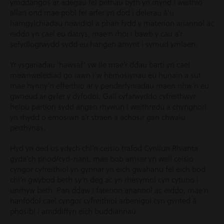
ymddangos ar adegau fel pethau byth yn mynd i weithio
allan ond mae pobl fel arfer yn dod i delerau â’u
hamgylchiadau newidiol a phan fydd y materion ariannol ac
eiddo yn cael eu datrys, mae’n rhoi i bawb y cau a’r
sefydlogrwydd sydd eu hangen arnynt i symud ymlaen.
Yr ysgariadau ‘hawsaf’ yw lle mae’r ddau barti yn cael
mewnwelediad go iawn i’w hemosiynau eu hunain a sut
mae hynny’n effeithio ar y penderfyniadau maen nhw’n eu
gwneud ar gyfer y dyfodol. Gall cyfarwyddo cyfreithwyr
helpu partïon sydd angen rhywun i weithredu a chynghori
yn rhydd o emosiwn a’r straen a achosir gan chwalu
perthynas.
Hyd yn oed os ydych chi’n ceisio trafod Cynllun Rhianta
gyda’ch priod/cyd-riant, mae bob amser yn well ceisio
cyngor cyfreithiol yn gynnar yn eich gwahanu fel eich bod
chi’n gwybod beth sy’n deg ac yn rhesymol cyn cytuno i
unrhyw beth. Pan ddaw i faterion ariannol ac eiddo, mae’n
hanfodol cael cyngor cyfreithiol arbenigol cyn gynted â
phosibl i amddiffyn eich buddiannau.