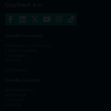
Cysylltwch â ni
Swyddfa Casnewydd
Ystafelloedd y Frenhines,
2 Heol y Gogledd,
Casnewydd,
NP20 1TE
01633 244233
Swyddfa Caerdydd
13 Heol Merthyr,
Whitchurch,
Caerdydd,
CF14 1DA