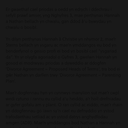
Er gwaethaf cael priodas a oedd yn edrych i ddechrau i
sefyll prawf amser, yng Nghyfres 3, mae perthynas Hannah
a Nathan bellach yn chwalu, gan ddod â’u bywydau yn
chwalu o bosibl.
Yn dilyn perthynas Hannah â Christie yn nhymor 2, mae’r
Sterns bellach yn ysgaru ac mae’n ymddangos eu bod yn
benderfynol o geisio profi ei bod yn bosibl cael “ysgariad
da”. Yn yr olygfa agoriadol o Gyfres 3, gwelwn Hannah yn
gosod ei modrwyau priodas a dyweddïo ar ddogfen
‘Divorce Agreement – Proposed Heads of Terms’, tra bod ei
gŵr Nathan yn darllen trwy ‘Divorce Agreement – Parenting
Plan’.
Mae’r dogfennau hyn yn cynnwys manylion sut mae’r cwpl
wedi cytuno i rannu eu cyllid a’u heiddo, a’r holl drefniadau
ar gyfer gofalu am y plant. O ran cyllid ac eiddo, mae’r rhain
yn ddogfennau go iawn sy’n cael eu defnyddio yn ystod
trafodaethau setliad ac yn ystod datrys anghydfodau
amgen (ADR). Mae’n ymddangos bod Nathan a Hannah yn