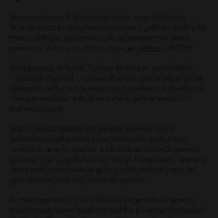
Mewn perthynas â threfniadau plant, mae Cynlluniau
Rhianta hefyd yn ddogfennau go iawn y gellir eu drafftio fel
rhan o ADR gan gyfreithwyr, gan gyfryngwyr neu gan y
partïon eu hunain, yn dilyn cyngor gan
wefan
CAFCASS.
Fodd bynnag, ni fyddai Cynllun Rhianta yn cael ei alw’n
‘Cytundeb Ysgariad – Cynllun Rhianta’, gan ei fod ar y sioe
oherwydd bod yr achos ysgariad yn ymwneud â’r berthynas
rhwng yr oedolion a dylid eu cadw’n gwbl ar wahân i’r
trefniadau plant.
Bydd y cynllun rhianta yn cynnwys manylion am y
trefniadau ar gyfer plant fel eu trefniadau gofal a byw,
cynlluniau ar gyfer gwyliau a theithio, ac o bosibl cymorth
ariannol. Gall y cynlluniau hyn fod yn ffordd wych i wahanu
rhieni nodi’r trefniadau ar gyfer y plant ond nid ydynt yn
gyfreithiol rwymol felly ni ellir eu gorfodi.
Er mwyn gwneud Cynllun Rhianta yn gyfreithiol rwymol,
rhaid ei nodi mewn dogfen ar wahân, a elwir yn Orchymyn