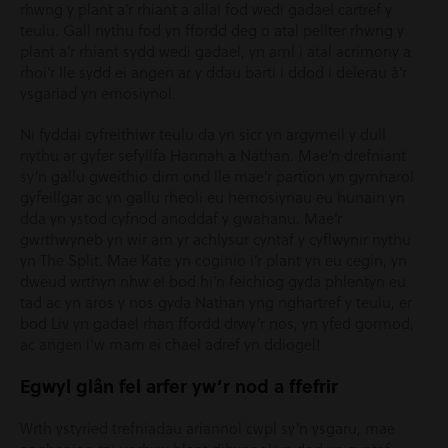
rhwng y plant a’r rhiant a allai fod wedi gadael cartref y
teulu. Gall nythu fod yn ffordd deg o atal pellter rhwng y
plant a’r rhiant sydd wedi gadael, yn aml i atal acrimony a
rhoi’r lle sydd ei angen ar y ddau barti i ddod i delerau â’r
ysgariad yn emosiynol.
Ni fyddai cyfreithiwr teulu da yn sicr yn argymell y dull
nythu ar gyfer sefyllfa Hannah a Nathan. Mae’n drefniant
sy’n gallu gweithio dim ond lle mae’r partïon yn gymharol
gyfeillgar ac yn gallu rheoli eu hemosiynau eu hunain yn
dda yn ystod cyfnod anoddaf y gwahanu. Mae’r
gwrthwyneb yn wir am yr achlysur cyntaf y cyflwynir nythu
yn The Split. Mae Kate yn coginio i’r plant yn eu cegin, yn
dweud wrthyn nhw ei bod hi’n feichiog gyda phlentyn eu
tad ac yn aros y nos gyda Nathan yng nghartref y teulu, er
bod Liv yn gadael rhan ffordd drwy’r nos, yn yfed gormod,
ac angen i’w mam ei chael adref yn ddiogel!
Egwyl glân fel arfer yw’r nod a ffefrir
Wrth ystyried trefniadau ariannol cwpl sy’n ysgaru, mae