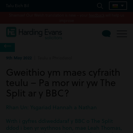
Talu Eich Bil
Shwmae! Our Welsh translation is new – your
feedback
will help us
improve
9th May 2022
| Teulu a Phriodasol
Gweithio ym maes cyfraith
teulu – Pa mor wir yw The
Split ar y BBC?
Rhan Un: Ysgariad Hannah a Nathan
Wrth i gyfres ddiweddaraf y BBC o The Split
ddod i ben yr wythnos hon, mae Leah Thomas,