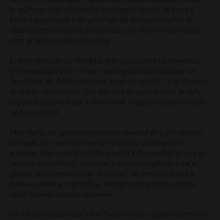
yr wythnos yng nghartref y teulu gyda’r plant, hyd nes y
bydd y gwerthiant – disgrifir hyn fel trefniant ‘nythu’ lle
mae’r plant yn aros yn yr un eiddo, a’u rhieni’n aros gyda
nhw ar ddiwrnodau cytunedig.
Er bod nythu yn un ffordd o ddarparu parhad a strwythur
ym mywydau’r plant, mae’n amlwg bod cyfyngiadau i’w
lwyddiant. Yn ddelfrydol mae angen tri eiddo – y tŷ i’r plant
ac eiddo i bob rhiant. Gall hyn fod yn gostus iawn ac felly
nid yw’n opsiwn y gall y rhan fwyaf o gyplau ysgaru hyd yn
oed ei ystyried.
Mae nythu yn gysyniad cymharol newydd yn y DU ond bu
cynnydd yn y trefniant hwn yn y camau cychwynnol o
wahanu. Mae cynnal sefydlogrwydd a chysondeb yn sicr yn
swnio’n gadarnhaol, ond mae pryderon ynghylch a yw’n
gadael plant mewn cyflwr o ‘limbo’, yn meddwl tybed a
fydd eu rhieni yn cymodi ac felly yn oedi gorfod wynebu
realiti chwalu priodas eu rhieni.
Un effaith gadarnhaol yw ei fod yn helpu i gadw’r berthynas