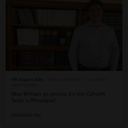
4th August 2026
| Teulu a Phriodasol | Y tu mewn i
Harding Evans
Mae William yn ymuno â’n tîm Cyfraith
Teulu a Phriodasol.
Darllenwch fwy