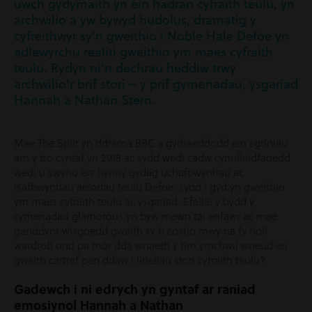
uwch gydymaith yn ein hadran cyfraith teulu, yn
archwilio a yw bywyd hudolus, dramatig y
cyfreithwyr sy'n gweithio i Noble Hale Defoe yn
adlewyrchu realiti gweithio ym maes cyfraith
teulu. Rydyn ni'n dechrau heddiw trwy
archwilio'r brif stori – y prif gymeriadau, ysgariad
Hannah a Nathan Stern.
Mae The Split yn ddrama BBC a gyrhaeddodd ein sgriniau
am y tro cyntaf yn 2018 ac sydd wedi cadw cynulleidfaoedd
wedi’u swyno ers hynny gydag uchafbwyntiau ac
isafbwyntiau aelodau teulu Defoe, sydd i gyd yn gweithio
ym maes cyfraith teulu ac ysgariad. Efallai y bydd y
cymeriadau glamorous yn byw mewn tai enfawr ac mae
ganddynt wisgoedd gwaith sy’n costio mwy na fy holl
wardrob ond pa mor dda wnaeth y tîm ymchwil wneud eu
gwaith cartref pan ddaw i linellau stori cyfraith teulu?
Gadewch i ni edrych yn gyntaf ar raniad
emosiynol Hannah a Nathan