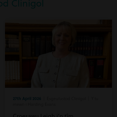
d Clinigol
27th April 2026
| Esgeulustod Clinigol | Y tu
mewn i Harding Evans
Croesawu Leigh i’n tîm