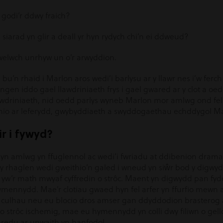
 godi’r ddwy fraich?
n siarad yn glir a deall yr hyn rydych chi’n ei ddweud?
gwelwch unrhyw un o’r arwyddion.
u’n rhaid i Marlon aros wedi’i barlysu ar y llawr nes i’w ferc
n iddo gael llawdriniaeth frys i gael gwared ar y clot a oedd 
awdriniaeth, nid oedd parlys wyneb Marlon mor amlwg ond fel
ithio ar leferydd, gwybyddiaeth a swyddogaethau echddygol M
ir i fywyd?
 yn amlwg yn ffuglennol ac wedi’i fwriadu at ddibenion dram
 rhaglen wedi gweithio’n galed i wneud yn siŵr bod y digwyd
g yw’r math mwyaf cyffredin o strôc. Maent yn digwydd pan fyd
r ymennydd. Mae’r clotiau gwaed hyn fel arfer yn ffurfio mewn 
 culhau neu eu blocio dros amser gan ddyddodion brasterog a
o strôc ischemig, mae eu hymennydd yn colli dwy filiwn o ge
redu ar unwaith yn hanfodol.