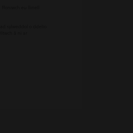
foniwch eu llinell
iad sylweddol o ddelio
lltwch â ni ar