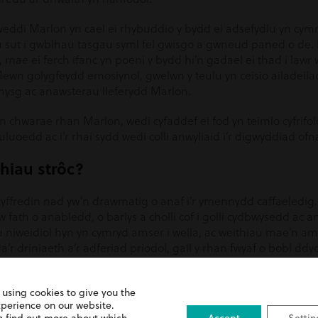
ddi Marlon yn cael ei rhybuddio y bydd ei adsefydlu yn cym
u sut i gwblhau tasgau syml fel gwisgo a gwneud paned o de.
y, mae ei ferch ifanc yn poeni y bydd hi’n gadael ei thad i lawr
 Mewn golygfeydd emosiynol, gwelwn y teulu yn ceisio ailadei
ysg ac anawsterau lleferydd Marlon.
 chwarae rhan Marlon, wedi cyfaddef ei fod yn teimlo cyfrif
euluoedd ac i’r rhai sydd wedi colli anwyliaid i’r digwyddiad o
thiau strôc?
yffredin nad yw’n drawmatig o anaf i’r ymennydd caffaeledig. 
yw fath o anabledd, o barlys a cholli cof i golli cydbwysedd ac 
u niweidiol hyn yn cymryd amser i wella, ac weithiau mae’n 
’r driniaeth a’r adferiad priodol, gall y rhan fwyaf o bobl dd
gymhlethdod cyffredin sy’n digwydd oherwydd anawsterau ll
 eu profi a gall achosi dyhead a heintiau anadlol os na chaiff ei 
 using cookies to give you the
xperience on our website.