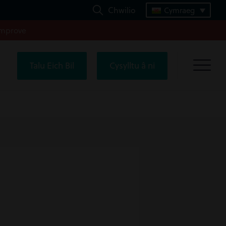
Chwilio
Cymraeg
improve
Talu Eich Bil
Cysylltu â ni