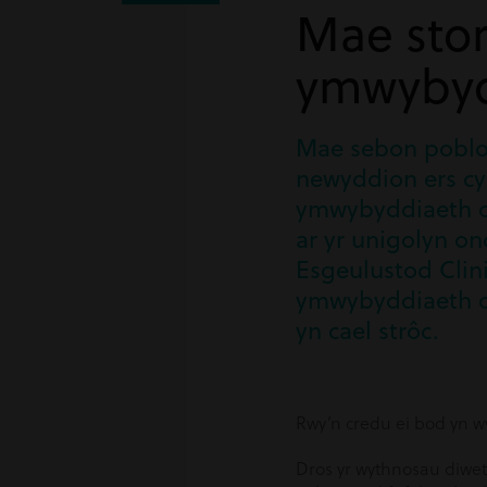
Mae stor
ymwybyd
Mae sebon poblo
newyddion ers cyf
ymwybyddiaeth o'r
ar yr unigolyn on
Esgeulustod Clin
ymwybyddiaeth o'
yn cael strôc.
Rwy’n credu ei bod yn w
Dros yr wythnosau diwet