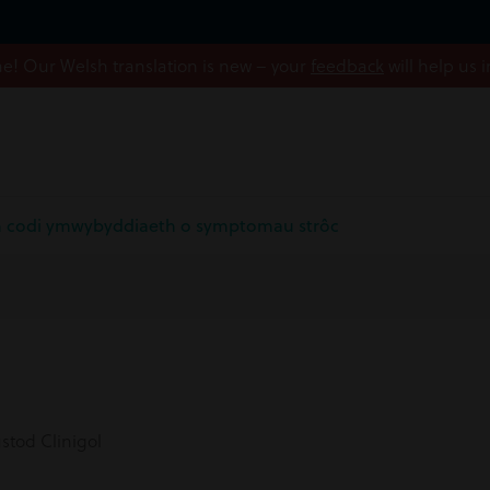
! Our Welsh translation is new – your
feedback
will help us 
n codi ymwybyddiaeth o symptomau strôc
tod Clinigol