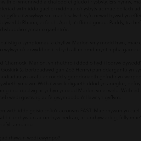
 chwith ei ymennydd a chafodd ei gludo i’r ysbyty. Ers hynny, ma
dferiad wrth iddo gael ei ryddhau o’r ysbyty ac mae bellach ad
 i gyfleu i’w wylwyr sut mae’r salwch sy’n newid bywyd yn effei
dyweddi Rhona, ei ferch, April, a’i ffrind gorau, Paddy, tra h
rhybuddio cynnar o gael strôc.
realistig o symptomau a chyflwr Marlon yn y modd hwn, mae c
 o wylwyr o’r arwyddion i edrych allan amdanynt a pha gama
iad Charnock, Marlon, yn rhuthro i ddod o hyd i fodrwy dywedd
 Goskirk (a bortreadwyd gan Zoë Henry) pan ddarganfu yn syd
udiadau yn arafu ac roedd y gerddoriaeth gefndir yn warped
ywbeth yn iawn. Wrth i’w weledigaeth ddod yn aneglur, defn
nig i roi cipolwg ar yr hyn yr oedd Marlon yn ei weld. Wrth edr
neb wedi gostwng ac fe gwympodd i’r llawr yn gyflym.
on wrth iddo geisio cofio’r acronym FAST. Mae rhywun yn ca
ydd i unrhyw un ar unrhyw oedran, ar unrhyw adeg, felly mae
sefyll amdano:
lygad rhywun wedi cwympo?