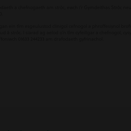
daeth a chefnogaeth am strôc, ewch i’r Gymdeithas Strôc neu f
0.
an ein tîm esgeulustod clinigol cefnogol a phroffesiynol brof
â strôc. I siarad ag aelod o’n tîm cyfeillgar a chefnogol, cysy
foniwch 01633 244233 am drafodaeth gyfrinachol.