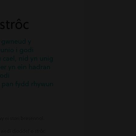
strôc
n gwneud y
lunio i godi
 cael, nid yn unig
ner yn ein hadran
codi
l pan fydd rhywun
 ei stori bresennol.
wedi dioddef o strôc