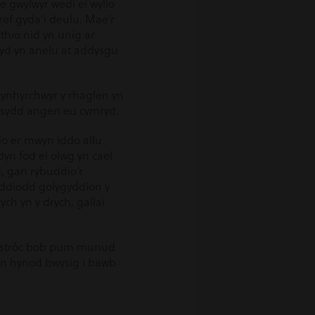
e gwylwyr wedi ei wylio
ref gyda’i deulu. Mae’r
thio nid yn unig ar
efyd yn anelu at addysgu
ynhyrchwyr y rhaglen yn
u sydd angen eu cymryd.
ïo er mwyn iddo allu
yn fod ei olwg yn cael
, gan rybuddio’r
yddiodd golygyddion y
ych yn y drych, gallai
el strôc bob pum munud
’n hynod bwysig i bawb