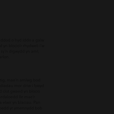
h ddod o hyd iddo a galw
yn blocio’r rhydweli i’w
 sy’n digwydd yn aml,
arlon.
atig, mae’n amlwg bod
diadau mor driw i fywyd
d clot gwaed yn blocio
ardaloedd lle mae’r
 elwir yn blaciau. Pan
lloedd yr ymennydd bob