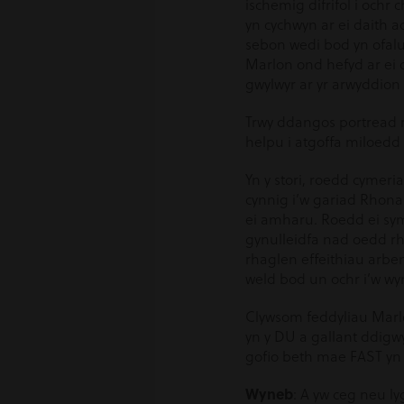
ischemig difrifol i ochr
yn cychwyn ar ei daith a
sebon wedi bod yn ofalus
Marlon ond hefyd ar ei d
gwylwyr ar yr arwyddion 
Trwy ddangos portread 
helpu i atgoffa miloedd
Yn y stori, roedd cymer
cynnig i’w gariad Rhona
ei amharu. Roedd ei sym
gynulleidfa nad oedd rh
rhaglen effeithiau arben
weld bod un ochr i’w wy
Clywsom feddyliau Marl
yn y DU a gallant ddigw
gofio beth mae FAST yn 
Wyneb
: A yw ceg neu 