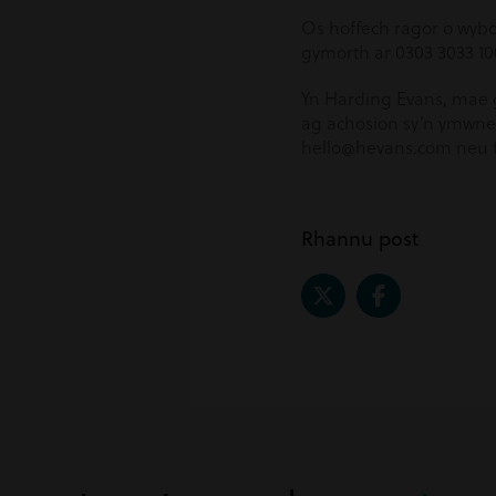
Os hoffech ragor o wybo
gymorth ar 0303 3033 10
Yn Harding Evans, mae g
ag achosion sy’n ymwneud 
hello@hevans.com neu f
Rhannu post