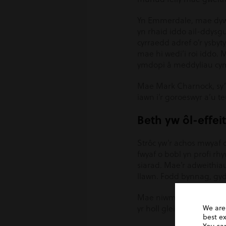
Yn Emmerdale, mae dywe
yn rhaid iddo ail-ddysg
cyrraedd adref o’r ysbyt
mae hi wedi’i roi iddo.
ymdopi â meddyliau cym
Mae Mark Charnock, sy’n
iawn i’r goroeswyr a’u t
Beth yw ôl-effei
Strôc yw’r achos mwyaf c
fwyaf o bobl yn profi rh
siarad. Mae’r adweithia
llawn. Fodd bynnag, gyda
Mae niwmonia hefyd yn 
yr holl gleifion strôc yn
We are
best e