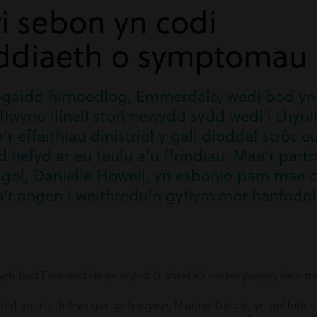
i sebon yn codi
diaeth o symptomau 
gaidd hirhoedlog, Emmerdale, wedi bod y
lwyno llinell stori newydd sydd wedi'i chynl
 effeithiau dinistriol y gall dioddef strôc eu
d hefyd ar eu teulu a'u ffrindiau. Mae'r part
igol, Danielle Howell, yn esbonio pam mae 
r angen i weithredu'n gyflym mor hanfodo
ych bod Emmerdale yn mynd i’r afael â’r mater pwysig hwn trwy
haf, mae’r ffefryn gan gefnogwyr, Marlon Dingle, yn anffodus 