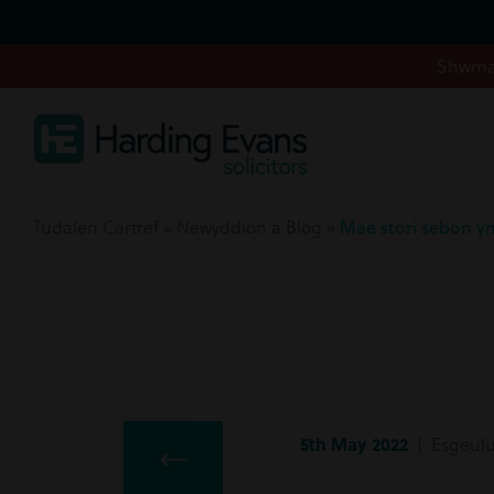
Shwmae
Tudalen Cartref
»
Newyddion a Blog
»
Mae stori sebon y
5th May 2022
| Esgeulus