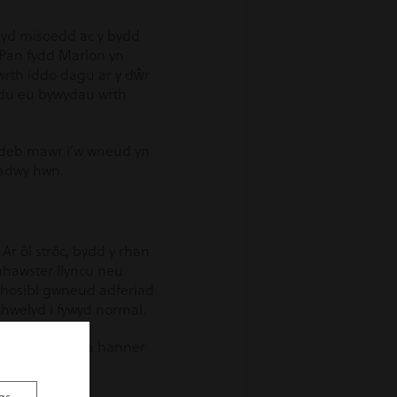
ryd misoedd ac y bydd
 Pan fydd Marlon yn
 wrth iddo dagu ar y dŵr
ladu eu bywydau wrth
oldeb mawr i’w wneud yn
fnadwy hwn.
Ar ôl strôc, bydd y rhan
anhawster llyncu neu
amhosibl gwneud adferiad
ychwelyd i fywyd normal.
yncu y mae tua hanner
drin.