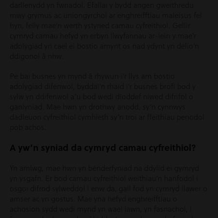
darllenydd yn fwriadol. Efallai y bydd angen gweithredu
mwy grymus ac uniongyrchol ar enghreifftiau maleisus fel
hyn, felly mae’n werth ystyried camau cyfreithiol. Gellir
cymryd camau hefyd yn erbyn llwyfannau ar-lein y mae’r
adolygiad yn cael ei bostio arnynt os nad ydynt yn delio’n
ddigonol â nhw.
Pe bai busnes yn mynd â rhywun i’r llys am bostio
adolygiad difenwol, byddai’n rhaid i’r busnes brofi bod y
sylw yn ddifenwol a’u bod wedi dioddef niwed difrifol o
ganlyniad. Mae hwn yn drothwy anodd, sy’n cynnwys
dadleuon cyfreithiol cymhleth sy’n troi ar ffeithiau penodol
pob achos.
A yw’n syniad da cymryd camau cyfreithiol?
Yn amlwg, mae hwn yn benderfyniad na ddylid ei gymryd
yn ysgafn. Er bod camau cyfreithiol weithiau’n hanfodol i
osgoi difrod sylweddol i enw da, gall fod yn cymryd llawer o
amser ac yn gostus. Mae yna hefyd enghreifftiau o
achosion sydd wedi mynd yn wael iawn, yn fasnachol, i