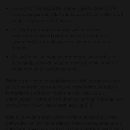
Os nad yw’r adolygydd yn darparu gwybodaeth proffil
neu os oes ganddo ddull adolygu anghyson, gallech fod
yn delio â persona cyfrifiadurol.
Os ydynt yn cynnwys dolenni i wefannau neu
gynhyrchion trydydd parti mewn ymgais i ddenu
cwsmeriaid at gystadleuwyr neu wefannau heb eu
diogelu.
Os yw’r neges adolygu yn amhenodol, ailadroddir fel
adolygiadau newydd ar gyfer busnesau eraill ac wedi’i
hysgrifennu’n glir o iaith wahanol.
Dylid osgoi sensro adolygiadau negyddol ar bob cost, hyd
yn oed os ydych chi’n anghytuno’n gryf â darn penodol o
feirniadaeth sydd wedi’i bostio ar-lein. Mae 62% o
ddefnyddwyr yn dweud na fyddant yn cefnogi brandiau sy’n
cymryd rhan mewn sensoriaeth adolygu [iii].
Mae dilysrwydd a thryloywder yn ffactorau pwysig y mae
defnyddwyr yn chwilio amdanynt mewn adolygiadau ac yn
ddiddorol, mae’n ymddangos bod amhherffeithrwydd bach