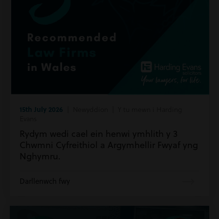
15th July 2026
| Newyddion | Y tu mewn i Harding
Evans
Rydym wedi cael ein henwi ymhlith y 3
Chwmni Cyfreithiol a Argymhellir Fwyaf yng
Nghymru.
Darllenwch fwy