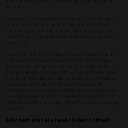
fusnesau hyd yn oed ar ôl iddynt wneud y penderfyniad i
erlyn nhw.
Fe wnaeth cwmni o gyfreithwyr o Brydain erlyn cyn-gleient
am ddifenwi ar ôl iddo adael adolygiad negyddol gan
Trustpilot yn eu cyhuddo o fod yn ‘gyfreithiwr twyll arall’ a
‘gwastraff arian’, datganiadau yr oeddent yn credu eu bod
yn ddi-sail.
I ddechrau, roedd yn ymddangos eu bod wedi gwneud y
peth iawn trwy fynd â’r mater i’r llys wrth i’r cwmni gael
iawndal o £25,000 gan yr Uchel Lys yn Llundain. Fodd
bynnag, cafodd y cwmni ei orlifo yn fuan gyda dwsinau o
sgoriau un seren gan aelodau cynddeiriog o’r cyhoedd a
oedd wedi darllen am y Dyfarniad yn y newyddion
cenedlaethol. Bu’n rhaid i Trustpilot wahardd adolygiadau
newydd rhag cael eu postio ar dudalen adolygu’r cwmni
cyfreithiol, ond nid cyn i sgôr gyffredinol y cwmni ostwng i
2.1 seren.
Felly beth alla i ei wneud i liniaru’r difrod?