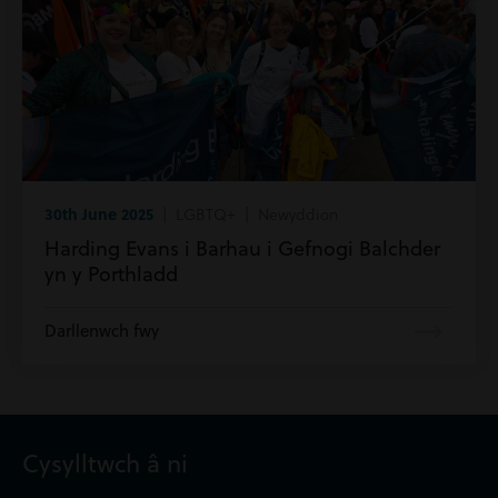
30th June 2025
| LGBTQ+ | Newyddion
Harding Evans i Barhau i Gefnogi Balchder
yn y Porthladd
Darllenwch fwy
Cysylltwch â ni