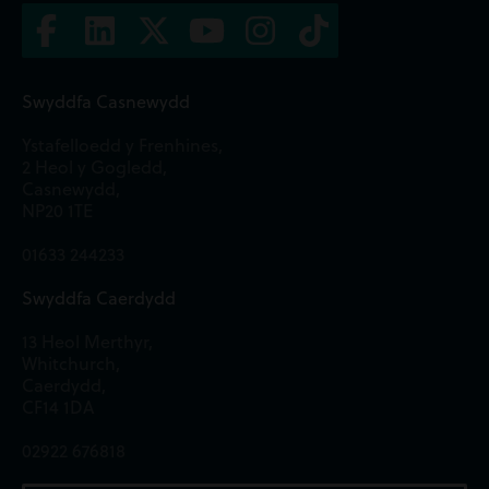
Swyddfa Casnewydd
Ystafelloedd y Frenhines,
2 Heol y Gogledd,
Casnewydd,
NP20 1TE
01633 244233
Swyddfa Caerdydd
13 Heol Merthyr,
Whitchurch,
Caerdydd,
CF14 1DA
02922 676818