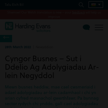
Talu Eich Bil
Shwmae! Our Welsh translation is new – your
feedback
will help us
improve
28th March 2022
| Newyddion
Cyngor Busnes – Sut i
Ddelio Ag Adolygiadau Ar-
lein Negyddol
Mewn busnes heddiw, mae cael cwsmeriaid i
adael adolygiadau ar-lein cadarnhaol i chi yn
arian cyfred masnachol gwerthfawr. Pa bynnag
sector rydych chi ynddo, gall cael adolygiadau