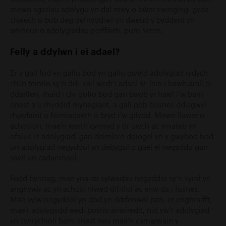
mewn sgoriau adolygu yn dal mwy o bŵer swinging, gyda
chwech o bob deg defnyddiwr yn dweud y byddent yn
amheus o adolygiadau perffaith, pum seren.
Felly a ddylwn i ei adael?
Er y gall fod yn gallu bod yn gallu gweld adolygiad rydych
chi’n teimlo sy’n ddi-sail wedi’i adael ar-lein i bawb arall ei
ddarllen, rhaid i chi gofio bod gan bawb yr hawl i’w barn
onest a’u rhyddid mynegiant, a gall pob busnes ddisgwyl
rhywfaint o feirniadaeth o bryd i’w gilydd. Mewn llawer o
achosion, mae’n werth cymryd y tir uwch ac ymateb yn
ofalus i’r adolygiad, gan deimlo’n ddiogel yn y gwybod bod
un adolygiad negyddol yn debygol o gael ei negyddu gan
sawl un cadarnhaol.
Fodd bynnag, mae yna rai sylwadau negyddol sy’n syml yn
anghywir ac yn achosi niwed difrifol ac enw da i fusnes.
Mae sylw negyddol yn dod yn ddifenwol pan, er enghraifft,
mae’r adolygydd wedi postio anwiredd, nid yw’r adolygiad
yn cynrychioli barn onest neu mae’n camarwain y