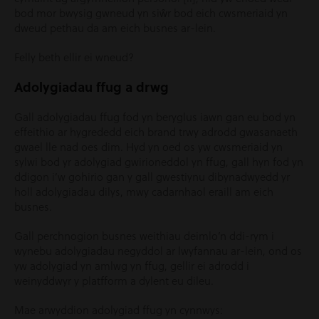
bod mor bwysig gwneud yn siŵr bod eich cwsmeriaid yn
dweud pethau da am eich busnes ar-lein.
Felly beth ellir ei wneud?
Adolygiadau ffug a drwg
Gall adolygiadau ffug fod yn beryglus iawn gan eu bod yn
effeithio ar hygrededd eich brand trwy adrodd gwasanaeth
gwael lle nad oes dim. Hyd yn oed os yw cwsmeriaid yn
sylwi bod yr adolygiad gwirioneddol yn ffug, gall hyn fod yn
ddigon i’w gohirio gan y gall gwestiynu dibynadwyedd yr
holl adolygiadau dilys, mwy cadarnhaol eraill am eich
busnes.
Gall perchnogion busnes weithiau deimlo’n ddi-rym i
wynebu adolygiadau negyddol ar lwyfannau ar-lein, ond os
yw adolygiad yn amlwg yn ffug, gellir ei adrodd i
weinyddwyr y platfform a dylent eu dileu.
Mae arwyddion adolygiad ffug yn cynnwys: