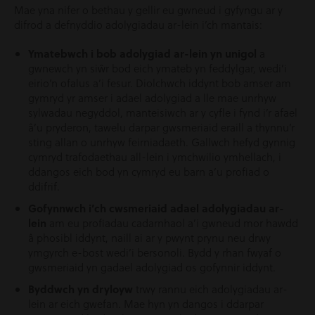
Mae yna nifer o bethau y gellir eu gwneud i gyfyngu ar y
difrod a defnyddio adolygiadau ar-lein i’ch mantais:
Ymatebwch i bob adolygiad ar-lein yn unigol
a
gwnewch yn siŵr bod eich ymateb yn feddylgar, wedi’i
eirio’n ofalus a’i fesur. Diolchwch iddynt bob amser am
gymryd yr amser i adael adolygiad a lle mae unrhyw
sylwadau negyddol, manteisiwch ar y cyfle i fynd i’r afael
â’u pryderon, tawelu darpar gwsmeriaid eraill a thynnu’r
sting allan o unrhyw feirniadaeth. Gallwch hefyd gynnig
cymryd trafodaethau all-lein i ymchwilio ymhellach, i
ddangos eich bod yn cymryd eu barn a’u profiad o
ddifrif.
Gofynnwch i’ch cwsmeriaid adael adolygiadau ar-
lein
am eu profiadau cadarnhaol a’i gwneud mor hawdd
â phosibl iddynt, naill ai ar y pwynt prynu neu drwy
ymgyrch e-bost wedi’i bersonoli. Bydd y rhan fwyaf o
gwsmeriaid yn gadael adolygiad os gofynnir iddynt.
Byddwch yn dryloyw
trwy rannu eich adolygiadau ar-
lein ar eich gwefan. Mae hyn yn dangos i ddarpar