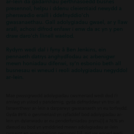
ar-lein da gadarnhau perthnasoedd busnes
presennol, helpu i ddenu cleientiaid newydd a
pherswadio eraill i ddefnyddio'ch
gwasanaethau. Gall adolygiadau gwael, ar y llaw
arall, achosi difrod enfawr i enw da ac yn y pen
draw daro'ch llinell waelod.
Rydym wedi dal i fyny â Ben Jenkins, ein
pennaeth datrys anghydfodau ac arbenigwr
mewn honiadau difenwi, sy'n esbonio beth all
busnesau ei wneud i reoli adolygiadau negyddol
ar-lein.
Mae pwysigrwydd adolygiadau cwsmeriaid wedi dod i’r
amlwg yn ystod y pandemig, gyda defnyddwyr yn troi at
fanwerthwyr ar-lein a darparwyr gwasanaeth yn eu torfeydd.
Gyda 89% o gwsmeriaid yn cyfaddef bod adolygiadau ar-
lein yn dylanwadu ar eu penderfyniadau prynu[i] a 76% yn
dweud eu bod yn ymddiried mewn adolygiadau ar-lein
cymaint ag argymhellion personol [ii], nid yw erioed wedi