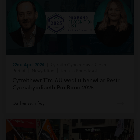
22nd April 2026
| Cyfraith Gyhoeddus a Cleient
Preifat | Newyddion | Teulu a Phriodasol
Cyfreithwyr Tîm AU wedi’u henwi ar Restr
Cydnabyddiaeth Pro Bono 2025
Darllenwch fwy