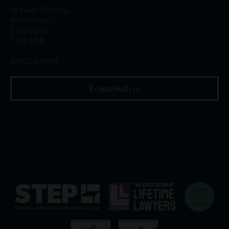
13 Heol Merthyr,
Whitchurch,
Caerdydd,
CF14 1DA
02922 676818
E-bostiwch ni