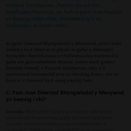
Victoria Smithyman, Partner yn ein tîm
Anafiadau Personol, yn trafod pam mae heddiw
yn bwysig iddyn nhw, menywod sy'n eu
hysbrydoli, a llawer mwy...
Ar gyfer Diwrnod Rhyngwladol y Menywod, wrth i bobl
ledled y byd ddod at ei gilydd ar gyfer y diwrnod i
hyrwyddo llwyddiannau a chyflawniadau menywod a
galw am gydraddoldeb rhywiol, rydym wedi gofyn i
Danielle Howell, a Victoria Smithyman, dwy o’n
partneriaid benywaidd yma yn Harding Evans, am eu
barn ar y diwrnod byd-eang pwysig hwn.
C: Pam mae Diwrnod Rhyngwladol y Menywod
yn bwysig i chi?
Danielle:
Mae’n gyfle i fyfyrio ar yr aberth sydd wedi’u
gwneud gan fenywod trwy gydol ein hanes sydd wedi
caniatáu inni fodoli heddiw gyda chydraddoldeb a
chyfleoedd diwylliannol, gwleidyddol ac economaidd-