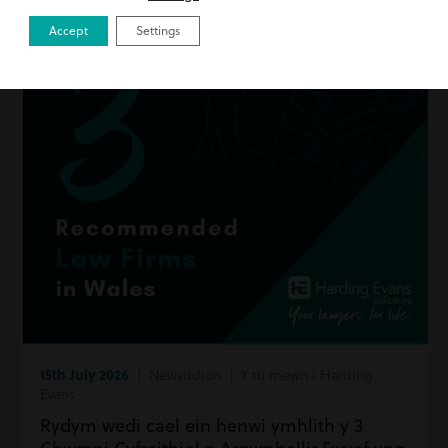
Accept
Settings
15th July 2026
| Newyddion | Y tu mewn i Harding
Evans
Rydym wedi cael ein henwi ymhlith y 3