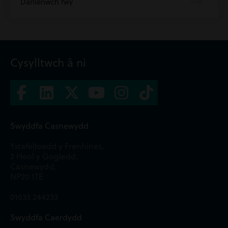
Darllenwch fwy
Cysylltwch â ni
Swyddfa Casnewydd
Ystafelloedd y Frenhines,
2 Heol y Gogledd,
Casnewydd,
NP20 1TE
01633 244233
Swyddfa Caerdydd