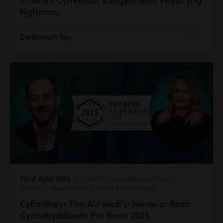
Chwmni Cyfreithiol a Argymhellir Fwyaf yng
Nghymru.
Darllenwch fwy
22nd April 2026
| Cyfraith Gyhoeddus a Cleient
Preifat | Newyddion | Teulu a Phriodasol
Cyfreithwyr Tîm AU wedi’u henwi ar Restr
Cydnabyddiaeth Pro Bono 2025