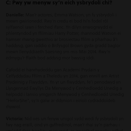
C: Pwy yw menyw sy’n eich ysbrydoli chi?
Danielle:
Mae’r actores, Emma Watson, yn fy ysbrydoli i
mewn gwirionedd. Rwy’n credu ei bod hi’n fodel rôl
sylfaenol iawn i ferched ifanc. Yn dilyn enwogrwydd ei
phlentyndod yn ffilmiau Harry Potter, rhannodd Watson ei
hamser rhwng gweithio ar brosiectau ffilm a pharhau â’i
haddysg, gan raddio o Brifysgol Brown gyda gradd baglor
mewn llenyddiaeth Saesneg ym mis Mai 2014. Rwy’n
edmygu’r ffaith bod addysg mor bwysig iddi.
Cafodd ei hanrhydeddu gan Academi Prydain y
Celfyddydau Ffilm a Theledu yn 2014, gan ennill am Artist
Prydeinig y Flwyddyn. Yn yr un flwyddyn, fe’i penodwyd yn
Llysgennad Ewyllys Da Menywod y Cenhedloedd Unedig a
helpodd i lansio ymgyrch Menywod y Cenhedloedd Unedig
“HeForShe”, sy’n galw ar ddynion i eirioli cydraddoldeb
rhywiol.
Victoria:
Nid oes un fenyw unigol sydd wedi fy ysbrydoli yn
fwy nag eraill, ond yn gyffredinol, mae’r rhai sy’n parhau i
ymladd dros hawliau menywod, er gwaethaf wynebu adfyd,