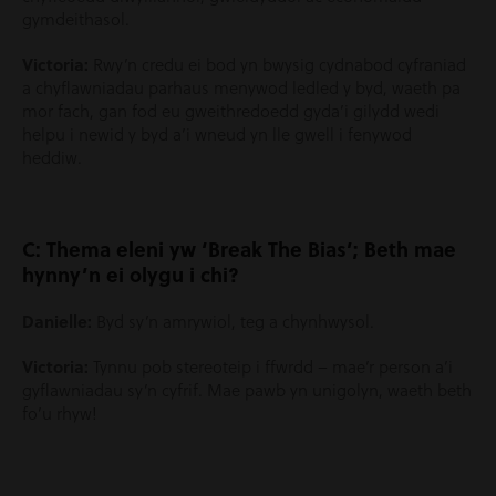
gymdeithasol.
Victoria:
Rwy’n credu ei bod yn bwysig cydnabod cyfraniad
a chyflawniadau parhaus menywod ledled y byd, waeth pa
mor fach, gan fod eu gweithredoedd gyda’i gilydd wedi
helpu i newid y byd a’i wneud yn lle gwell i fenywod
heddiw.
C: Thema eleni yw ‘Break The Bias’; Beth mae
hynny’n ei olygu i chi?
Danielle:
Byd sy’n amrywiol, teg a chynhwysol.
Victoria:
Tynnu pob stereoteip i ffwrdd – mae’r person a’i
gyflawniadau sy’n cyfrif. Mae pawb yn unigolyn, waeth beth
fo’u rhyw!