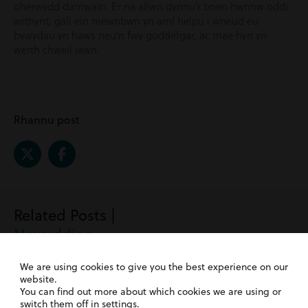
oherwydd damwain. Er na allwn dynnu’r boen hwnnw oddi
wrthynt, gall ein mewnbwn yn aml helpu i wneud eu
bywydau yn haws neu’n fwy goddefgar, ac mae hyn yn
werth chweil iawn.
Rhannu post
Related Posts |
Newyddion
We are using cookies to give you the best experience on our
website.
You can find out more about which cookies we are using or
switch them off in
settings
.