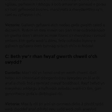
sgiliau, parhewch i ddysgu a bob amser yn gwneud y gorau
o’r holl gyfleoedd busnes, marchnata a rhwydweithio sy’n
cael eu cyflwyno i chi.
Victoria:
Gallwch gyflawni eich nodau gyda gwaith caled a
dycnwch. Rydym yn byw mewn oes pan mae cydraddoldeb
yn gwella drwy’r amser ac mae llawer o’r rhwystrau i symud
ymlaen â’ch gyrfa wedi’u dileu, felly cofleidio hynny a
gallwch gyflawni beth bynnag rydych chi’n ei feddwl.
C: Beth yw’r rhan fwyaf gwerth chweil o’ch
swydd?
Danielle:
Mae’r rôl yn heriol ond yn werth chweil. Gall
helpu ein cleientiaid ddarganfod eu bywydau yn ôl ar ôl
anaf a cholli fod y teimlad mwyaf boddhaol. Rwyf hefyd yn
mwynhau addysgu a hyfforddi aelodau eraill o’r tîm, gan
gynorthwyo gyda’u datblygiad rôl.
Victoria:
Mae fy rôl yn aml yn cynnwys delio â phobl sydd
wedi dioddef anaf difrifol neu sydd wedi colli anwylyd