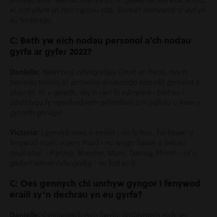
ac nid ydynt yn rhoi’r gorau iddi. Dyma’r menywod yr wyf yn
eu hedmygu.
C: Beth yw eich nodau personol a’ch nodau
gyrfa ar gyfer 2022?
Danielle:
Nawr bod cyfyngiadau Covid yn llacio, rwy’n
bwriadu teithio ac archwilio dinasoedd newydd gymaint â
phosibl. Yn y gwaith, rwy’n cael fy ysbrydoli i barhau i
ddatblygu fy ngwybodaeth gyfreithiol a’m sgiliau o fewn y
gyfraith glinigol.
Victoria:
I gymryd mwy o amser i mi fy hun. Fel llawer o
fenywod eraill, mae’n rhaid i mi wisgo llawer o hetiau
gwahanol – Partner, Rheolwr, Mam, Gwraig, Ffrind – sy’n
gadael amser cyfyngedig i mi fod yn fi.
C: Oes gennych chi unrhyw gyngor i fenywod
eraill sy’n dechrau yn eu gyrfa?
Danielle:
Cynlluniwch eich llwybr, datblygwch eich set