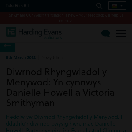
Talu Eich Bil
Shwmae! Our Welsh translation is new – your
feedback
will help us
improve
8th March 2022
| Newyddion
Diwrnod Rhyngwladol y
Menywod: Yn cynnwys
Danielle Howell a Victoria
Smithyman
Heddiw yw Diwrnod Rhyngwladol y Menywod. I
ddathlu'r diwrnod pwysig hwn, mae Danielle
Howell, Partner yn ein tîm Esgeulustod Clinigol a