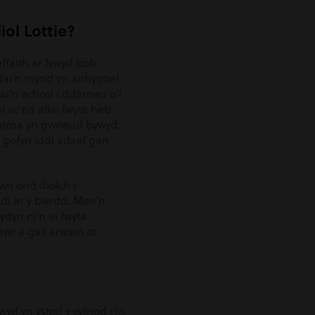
iol Lottie?
ffaith ar fywyd bob
dai’n mynd yn anhygoel
ai’n achosi i ddarnau o’i
i ac na allai fwyta heb
gmentosa yn gwneud bywyd
n gofyn iddi adael gan
wn ond diolch i
ddi ar y bwrdd. Mae’n
ydyn ni’n ei fwyta
awr a gall arwain at
yd yn ystod y cyfnod clo