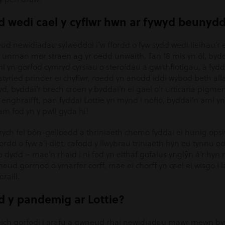
dd wedi cael y cyflwr hwn ar fywyd beunydd
d newidiadau sylweddol i’w ffordd o fyw sydd wedi lleihau’r e
 unman mor straen ag yr oedd unwaith. Tan 18 mis yn ôl, byd
ml yn gorfod cymryd cyrsiau o steroidau a gwrthfiotigau, a fydd
ystyried prinder ei chyflwr, roedd yn anodd iddi wybod beth alla
efyd, byddai’r brech croen y byddai’n ei gael o’r urticaria pi
 enghraifft, pan fyddai Lottie yn mynd i nofio, byddai’n aml y
am fod yn y pwll gyda hi!
ych fel bôn-gelloedd a thriniaeth chemo fyddai ei hunig opsi
ordd o fyw a’i diet, cafodd y llwybrau triniaeth hyn eu tynnu o
b dydd – mae’n rhaid i ni fod yn eithaf gofalus ynglŷn â’r hyn r
wneud gormod o ymarfer corff, mae ei chorff yn cael ei wisgo i l
raill.
dd y pandemig ar Lottie?
 eich gorfodi i arafu a gwneud rhai newidiadau mawr mewn byw