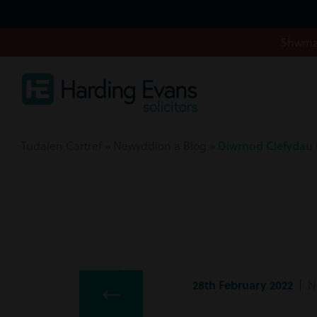
Shwmae
Tudalen Cartref
»
Newyddion a Blog
»
Diwrnod Clefydau P
28th February 2022
| N