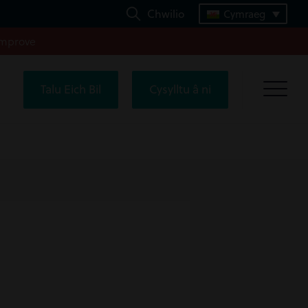
Chwilio
Cymraeg
improve
Talu Eich Bil
Cysylltu â ni