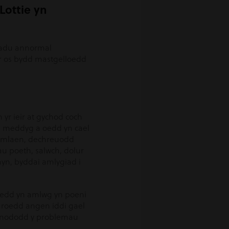
Lottie yn
tifadu annormal
ser os bydd mastgelloedd
 yr ieir at gychod coch
 ei meddyg a oedd yn cael
d ymlaen, dechreuodd
u poeth, salwch, dolur
yn, byddai amlygiad i
roedd yn amlwg yn poeni
y roedd angen iddi gael
a nododd y problemau