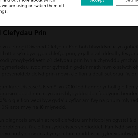
n find out more about which
Accept
Settin
af o bobl yn ei weld ym mywyd bob dydd. Un o’r pethau rydw i
 we are using or switch them off
ings
.
pan fydd y cyflwr yn ei tharo i lawr a pharhau i orymdeithio. Ry
 Clefydau Prin
 yn cefnogi Diwrnod Clefydau Prin bob blwyddyn ac yn gobeit
Lottie sy’n byw gyda chlefyd prin, y gall eraill ddeall y frwyd
 codi ymwybyddiaeth o’r clefydau prin hyn a chynyddu ymchwil 
amgymeriadau sydd mor gyffredin gyda’r math hwn o salwch o
esenoldeb clefyd prin mewn cleifion a deall sut orau i’w dri
 Rare Disease UK yn ôl yn 2010 fod hanner yr holl gleifion y
gnosio i ddechrau ac yn aros blynyddoedd i feddygon benderfy
 20% o gleifion wedi byw gyda’u cyflwr am fwy na phum mlyned
os 10% aros mwy na 10 mlynedd.
 diagnosis arwain at reoli clefydau amhriodol yn ogystal â di
 broblemau i’r cleifion sydd eisoes yn dioddef. Pan fydd sym
s yn aml yn arwain at ymyriadau anaddas ar gyfer yr anhwylde