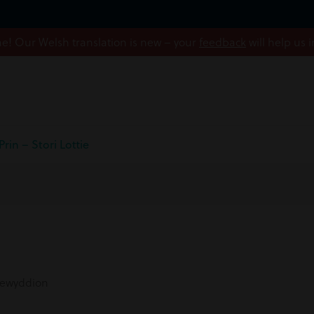
! Our Welsh translation is new – your
feedback
will help us 
rin – Stori Lottie
ewyddion