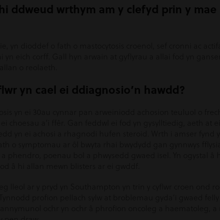
chi ddweud wrthym am y clefyd prin y mae 
ie, yn dioddef o fath o mastocytosis croenol, sef cronni ac ac
 yn eich corff. Gall hyn arwain at gyflyrau a allai fod yn gan
allan o reolaeth.
flwr yn cael ei ddiagnosio’n hawdd?
sis yn ei 30au cynnar pan arweiniodd achosion teuluol o frech
 choesau a’i ffêr. Gan feddwl ei fod yn gysylltiedig, aeth at
edd yn ei achosi a rhagnodi hufen steroid. Wrth i amser fyn
th o symptomau ar ôl bwyta rhai bwydydd gan gynnwys fflysia
a phendro, poenau bol a phwysedd gwaed isel. Yn ogystal â h
d â hi allan mewn blisters ar ei gwddf.
g lleol ar y pryd yn Southampton yn trin y cyflwr croen ond 
Tynnodd profion pellach sylw at broblemau gyda’i gwaed fell
 annymunol ochr yn ochr â phrofion oncoleg a haematoleg, 
y pen draw.