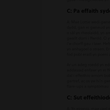
C: Pa effaith sy
A: Mae Lottie wedi gwneu
dydd, gan ei gwneud yn
o sâl yn rheolaidd, yn a
gwallt dorri i ffwrdd. O 
i’w chorff gau i lawr. H
yn anhygoel o straen. Er
fod pobl eraill yn poeni 
Ar un adeg roedd yn edr
addasiad enfawr yn ei ff
dal i effeithio arnom bo
gartref, ac os yw hi’n g
flare-ups a symptomau e
C: Sut effeithio
A: Yn eironig, mae cael