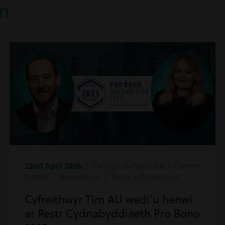
n
22nd April 2026
| Cyfraith Gyhoeddus a Cleient
Preifat | Newyddion | Teulu a Phriodasol
Cyfreithwyr Tîm AU wedi’u henwi
ar Restr Cydnabyddiaeth Pro Bono