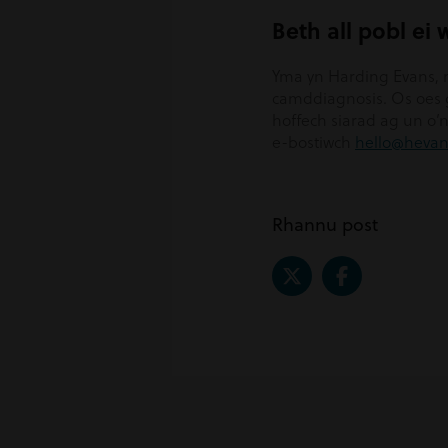
Beth all pobl ei
Yma yn Harding Evans, 
camddiagnosis. Os oes g
hoffech siarad ag un o’n
e-bostiwch
hello@heva
Rhannu post