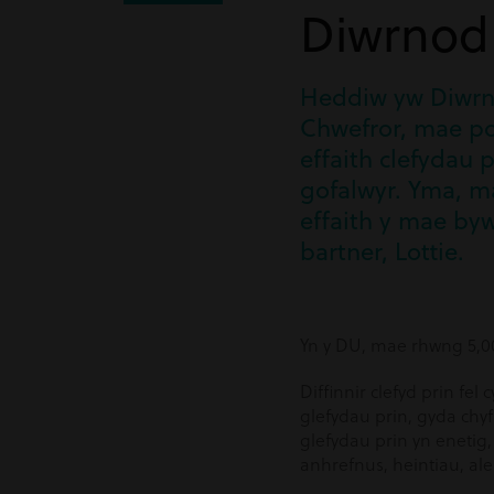
Diwrnod 
Heddiw yw Diwrno
Chwefror, mae po
effaith clefydau 
gofalwyr. Yma, m
effaith y mae byw
bartner, Lottie.
Yn y DU, mae rhwng 5,000
Diffinnir clefyd prin fel
glefydau prin, gyda chy
glefydau prin yn enetig,
anhrefnus, heintiau, al