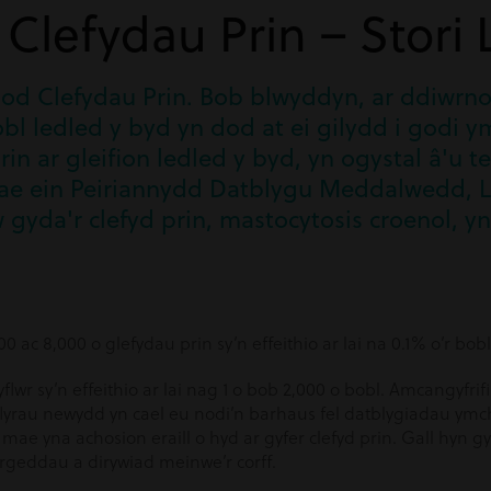
Clefydau Prin – Stori L
d Clefydau Prin. Bob blwyddyn, ar ddiwrno
bl ledled y byd yn dod at ei gilydd i godi 
prin ar gleifion ledled y byd, yn ogystal â'u 
ae ein Peiriannydd Datblygu Meddalwedd, L
 gyda'r clefyd prin, mastocytosis croenol, yn 
 ac 8,000 o glefydau prin sy’n effeithio ar lai na 0.1% o’r bob
 cyflwr sy’n effeithio ar lai nag 1 o bob 2,000 o bobl. Amcangyfrif
flyrau newydd yn cael eu nodi’n barhaus fel datblygiadau ymc
 mae yna achosion eraill o hyd ar gyfer clefyd prin. Gall hyn
ergeddau a dirywiad meinwe’r corff.