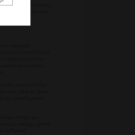
gs
’n eu caru fwyaf amdani
dw i mor falch o ba mor
hio, trwy godi
r ddyddiol y mae’n rhaid
i’r clefydau prin hyn
herwydd yn anffodus,
n.
n y DU sydd â chlefyd
nu eu cyflwr yn gywir.
d cyn cael diagnosis
lyniant clefyd, gan
ptomau’n debyg i glefyd
r sylfaenol.