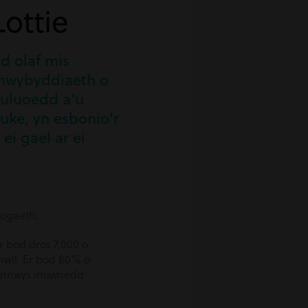
ottie
d olaf mis
ymwybyddiaeth o
teuluoedd a'u
uke, yn esbonio'r
ei gael ar ei
logaeth.
ir bod dros 7,000 o
hwil. Er bod 80% o
 gynnwys imiwnedd