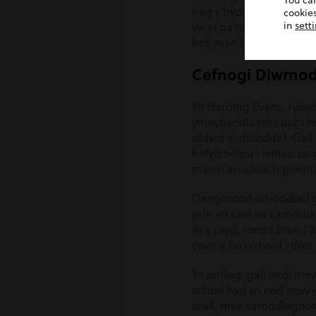
You ca
nag y byddai’r rhan fwy
cookies
in
sett
yw ei gallu i godi yn ôl 
bell mae hi wedi dod.
Cefnogi Diwrnod
Yn Harding Evans, rydym
ymwybyddiaeth i bobl fel 
iddynt ei ddioddef. Gall
hefyd helpu i leihau c
mae’n anoddach pennu pr
Dangosodd adroddiad gan
prin yn cael eu camddia
Ar y pryd, roedd bron i
cywir a bu’n rhaid i dr
Yn amlwg, gall oedi mewn
achosi hyd yn oed mwy o
arall, mae camddiagnosi