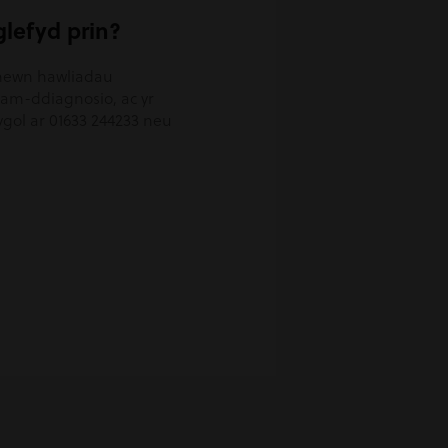
glefyd prin?
 mewn hawliadau
gam-ddiagnosio, ac yr
ygol ar 01633 244233 neu