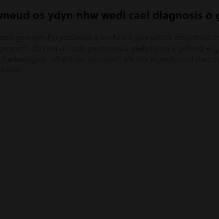
 wneud os ydyn nhw wedi cael diagnosis o 
mae gennym flynyddoedd o brofiad o gynrychioli cleientiaid
ennych chi neu un o’ch perthnasau glefyd prin a gafodd ei 
 harbenigwyr cyfreithiol, cysylltwch â’n tîm esgeulustod medd
ns.com
.