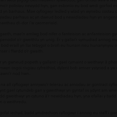
yno’r polisïau newydd hyn, gan esbonio eu bod wedi gorfod 
d yn barhaus. Mae cyflogwyr ledled y wlad yn wynebu costau 
ngiadau parhaus ac yn dweud bod y newidiadau hyn yn angenrh
aethau di-dor i’w cwsmeriaid.
ogaeth, mae’n amlwg bod nifer o fanteision ac anfanteision gy
penodol o’r gweithlu yn unig. Er y gallai’r symudiad annog mwy
u bod eraill yn llai tebygol o brofi eu hunain neu hunanynysu
ser i ffwrdd o’r gwaith.
yn gwneud popeth y gallant i gael cymaint o weithwyr â phosibl
mwyn osgoi risgiau cyfreithiol, dylent bob amser ystyried a y
lawni’r nod hwn.
 na all cyflogwyr amrywio’r telerau ac amodau ar gontract cyf
ynt gael cytundeb gan y gweithwyr yn gyntaf os ydynt am wn
d gweithwyr yn cytuno â’r newidiadau hyn, yna efallai y bydd
n o weithredu.
gofal iechyd, bydd ymdrechion cyflogwyr i annog eu staff i ga