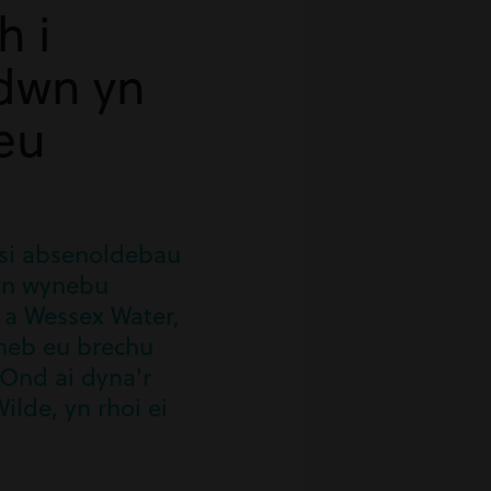
h i
ddwn yn
 eu
osi absenoldebau
 yn wynebu
a Wessex Water,
 heb eu brechu
 Ond ai dyna'r
lde, yn rhoi ei