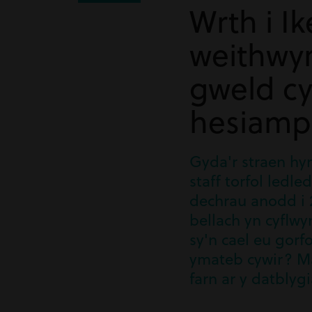
Wrth i Ik
weithwyr
gweld cy
hesiamp
Gyda'r straen hy
staff torfol led
dechrau anodd i 
bellach yn cyflwy
sy'n cael eu gor
ymateb cywir? Mae
farn ar y datbly