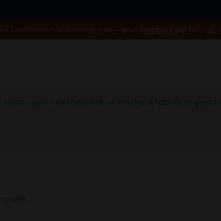
! Our Welsh translation is new – your
feedback
will help us 
tâl salwch uwch i weithwyr heb eu brechu, a fyddwn yn gweld c
logaeth