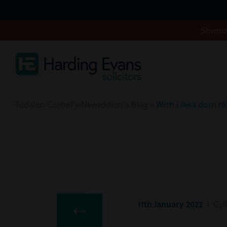
Shwmae
Tudalen Cartref
»
Newyddion a Blog
»
Wrth i Ikea dorri 
11th January 2022
| Cyf