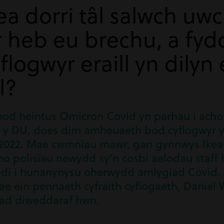
ea dorri tâl salwch uwc
 heb eu brechu, a fy
flogwyr eraill yn dilyn
l?
nod heintus Omicron Covid yn parhau i ach
led y DU, does dim amheuaeth bod cyflogwyr
2022. Mae cwmnïau mawr, gan gynnwys Ikea 
no polisïau newydd sy'n cosbi aelodau staff
fodi i hunanynysu oherwydd amlygiad Covid.
 ein pennaeth cyfraith cyflogaeth, Daniel Wi
giad diweddaraf hwn.