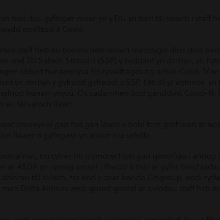
n bod dau gyflogwr mawr yn y DU yn torri tâl salwch i staff 
ydd cysylltiad â Covid.
 mae staff heb eu brechu heb reswm meddygol dilys dros beidi
m ond Tâl Salwch Statudol (SSP) y byddant yn derbyn, yn hytr
gen iddynt hunanynysu fel cyswllt agos ag achos Covid. Mae 
rnynt yn derbyn y gyfradd gyfredol o SSP, £96.35 yr wythnos, y
u cyfnod hunan-ynysu. Os cadarnheir bod ganddynt Covid-19, 
n eu tâl salwch llawn.
c emosiynol gan fod gan lawer o bobl farn gref iawn ar weit
ael llawer o gyflogwyr yn ansicr o’u sefyllfa.
 coronafirws, bu cyfres hir o ymdrechion gan gwmnïau i annog 
r ac ASDA yn cynnig amser i ffwrdd â thâl ar gyfer brechiadau
elerau tâl salwch, tra bod y cawr bancio Citigroup, wedi cyfl
 mae Delta Airlines wedi gosod gordal ar aelodau staff heb eu
n wedi ysgogi beirniadaeth sylweddol, gan orfodi Ikea a We