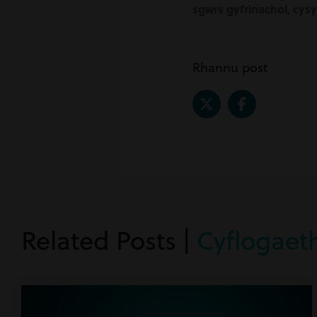
sgwrs gyfrinachol, cys
Rhannu post
Related Posts |
Cyflogaet