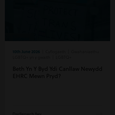
10th June 2026
| Cyflogaeth | Gwahaniaethu
LGBTQ+ yn y gwaith | LGBTQ+
Beth Yn Y Byd Ydi Canllaw Newydd
EHRC Mewn Pryd?
Darllenwch fwy