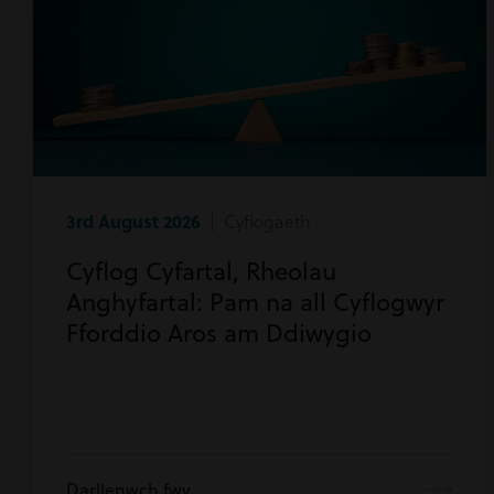
3rd August 2026
| Cyflogaeth
Cyflog Cyfartal, Rheolau
Anghyfartal: Pam na all Cyflogwyr
Fforddio Aros am Ddiwygio
Darllenwch fwy