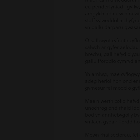
eu penderfyniad i gyflw
amgylchiadau sy’n newi
staff sylweddol a chyfy
yn gallu darparu gwasan
O safbwynt cyfraith cyfl
salwch ar gyfer aelodau 
brechu, gall hefyd olyg
gallu fforddio cymryd am
Yn amlwg, mae cyflogwyr 
adeg heriol hon ond er 
gymesur fel modd o gyf
Mae’n werth cofio hefyd
unochrog ond rhaid idd
bod yn annhebygol y byd
ymlaen gyda’r ffordd ho
Mewn rhai sectorau, fel 