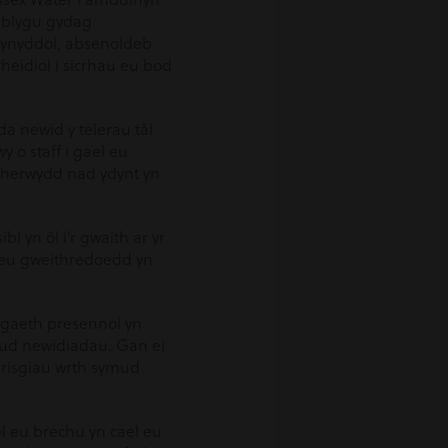
esblygu gydag
cynyddol, absenoldeb
eidiol i sicrhau eu bod
da newid y telerau tâl
 o staff i gael eu
 oherwydd nad ydynt yn
 yn ôl i’r gwaith ar yr
w eu gweithredoedd yn
logaeth presennol yn
eud newidiadau. Gan ei
 risgiau wrth symud
el eu brechu yn cael eu