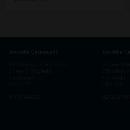
Swyddfa Casnewydd
Swyddfa C
Ystafelloedd y Frenhines,
13 Heol Mer
2 Heol y Gogledd,
Whitchurch
Casnewydd,
Caerdydd,
NP20 1TE
CF14 1DA
01633 244233
02922 6768