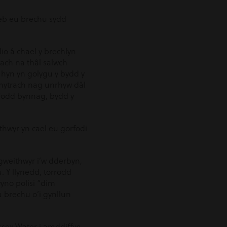
heb eu brechu sydd
o â chael y brechlyn
ach na thâl salwch
hyn yn golygu y bydd y
n hytrach nag unrhyw dâl
fodd bynnag, bydd y
hwyr yn cael eu gorfodi
gweithwyr i’w dderbyn,
. Y llynedd, torrodd
wyno polisi “dim
 brechu o’i gynllun
ssex Water i amddiffyn