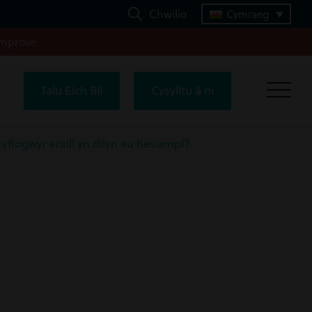
Chwilio
Cymraeg
improve
Talu Eich Bil
Cysylltu â ni
yflogwyr eraill yn dilyn eu hesiampl?