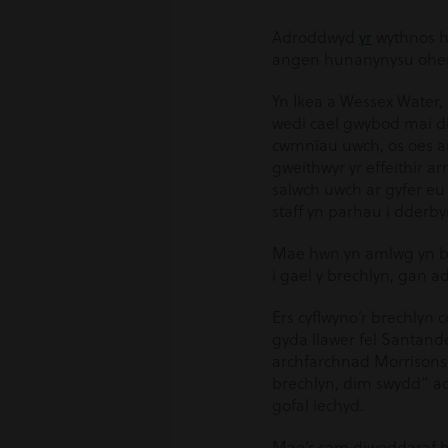
Adroddwyd
yr
wythnos ho
angen hunanynysu oherw
Yn Ikea a Wessex Water,
wedi cael gwybod mai di
cwmnïau uwch, os oes an
gweithwyr yr effeithir a
salwch uwch ar gyfer e
staff yn parhau i dderby
Mae hwn yn amlwg yn bwn
i gael y brechlyn, gan ad
Ers cyflwyno’r brechlyn
gyda llawer fel Santande
archfarchnad Morrisons d
brechlyn, dim swydd” ac
gofal iechyd.
Mae’r cam diweddaraf hw