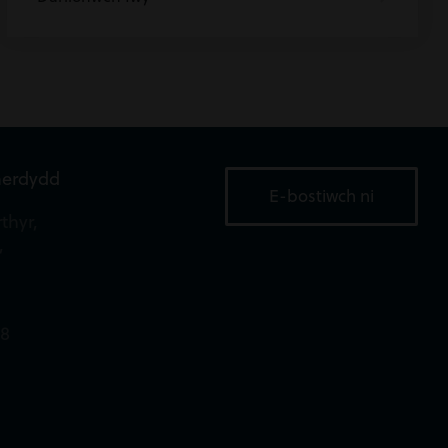
aerdydd
E-bostiwch ni
thyr,
,
18