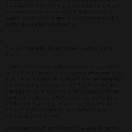
anrhegion i weithlu estynedig, beth am roi cynnig ar gwmni
rhoddion blwch llythyrau pwrpasol? Bydd hyn yn cael
gwared ar y cur pen sy’n gysylltiedig â logisteg tra’n dod â
gwên mawr ei angen i’ch gweithlu!
**
Y pryder mawr arall i lawer, wrth gwrs, oedd contractio’r
feirws.
Addasodd y tîm AD yn gyflym. Fe wnaethom gytuno bod
cyfathrebu yn allweddol, gan gynnig manylion cyswllt y tu
allan i oriau i gadw mewn cysylltiad â’r rhai sy’n ymgymryd
neu’n aros am ganlyniadau profion PCR. Fe wnaethom
hefyd gynllunio, lle bo hynny’n briodol, i gadw cyfathrebu
rheolaidd â’r aelod o staff sy’n ynysu, i sicrhau eu bod yn
teimlo eu bod yn cael eu cefnogi nid yn unig yn ystod eu
hamser i ffwrdd o’r swyddfa, ond hefyd wrth iddynt
ddychwelyd yn y pen draw.
Fy mhrif gyngor sy’n symud i mewn i 2022 fyddai sicrhau