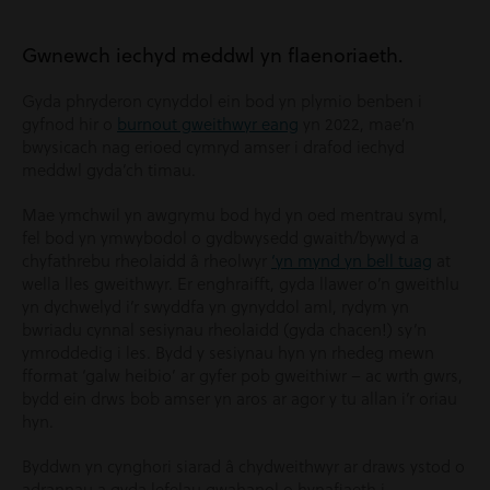
Gwnewch iechyd meddwl yn flaenoriaeth.
Gyda phryderon cynyddol ein bod yn plymio benben i
gyfnod hir o
burnout gweithwyr eang
yn 2022, mae’n
bwysicach nag erioed cymryd amser i drafod iechyd
meddwl gyda’ch timau.
Mae ymchwil yn awgrymu bod hyd yn oed mentrau syml,
fel bod yn ymwybodol o gydbwysedd gwaith/bywyd a
chyfathrebu rheolaidd â rheolwyr
‘yn mynd yn bell tuag
at
wella lles gweithwyr. Er enghraifft, gyda llawer o’n gweithlu
yn dychwelyd i’r swyddfa yn gynyddol aml, rydym yn
bwriadu cynnal sesiynau rheolaidd (gyda chacen!) sy’n
ymroddedig i les. Bydd y sesiynau hyn yn rhedeg mewn
fformat ‘galw heibio’ ar gyfer pob gweithiwr – ac wrth gwrs,
bydd ein drws bob amser yn aros ar agor y tu allan i’r oriau
hyn.
Byddwn yn cynghori siarad â chydweithwyr ar draws ystod o
adrannau a gyda lefelau gwahanol o hynafiaeth i