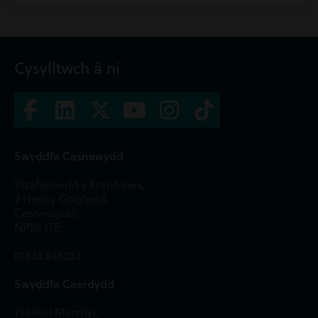
Cysylltwch â ni
Swyddfa Casnewydd
Ystafelloedd y Frenhines,
2 Heol y Gogledd,
Casnewydd,
NP20 1TE
01633 244233
Swyddfa Caerdydd
13 Heol Merthyr,