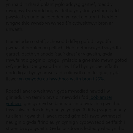
yn rhaid i’r rhai â phlant jyglo addysg gartref, roedd y
rhyngrwyd yn ymddangos i fethu yn ystod y cyfarfodydd
pwysicaf yn unig ac roeddem yn cael ein torri i ffwrdd o
ryngweithio wyneb yn wyneb â’n cydweithwyr bron ar
unwaith.
I rai aelodau o staff, achosodd diffyg gofod swyddfa
pwrpasol broblemau pellach. Heb foethusrwydd swyddfa
gartref, daeth yn anodd ‘cau’r drws’ ar y gwaith, gyda
rhywfaint o goginio, cysgu, ymlacio a gweithio mewn gofod
cyfyngedig. Dangosodd ymchwil fod hyn yn cael effaith
nodedig ar hyd yr amser a dreulir wrth ein desgiau, gyda
llawer
yn cynyddu eu hwythnos waith bron i 25%.
Roedd llawer o weithwyr, gyda mynediad hawdd i’w
gliniadur, yn teimlo brys o’r newydd i fod
‘bob amser
ymlaen’
, gan gymryd seibiannau cinio byrrach a gweithio
trwy salwch. Roedd hyn hefyd ynghyd â diffyg ysgogiadau y
tu allan i’r gwaith. I lawer, roedd gêm bêl-rwyd wythnosol
neu ginio gyda ffrindiau yn cynnig y cydbwysedd perffaith i
straen bywyd gwaith. Gyda lockdowns ledled y wlad yn rhoi