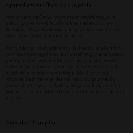
Cymryd amser i ffwrdd o’r swyddfa.
Yma yn Harding Evans, rydym mewn sefyllfa ffodus lle
gallwn gau ein swyddfeydd i raddau helaeth rhwng y
Nadolig a’r Flwyddyn Newydd, ac rydym yn gobeithio rhoi
cyfle i’n gweithwyr ‘ddiffodd’ yn llawn.
Cynigiodd rhai sefydliadau mwy, fel
HootSuite
a
Bumble
,
wythnos ychwanegol o wyliau i’w staff yn gynharach eleni i
gefnogi eu hiechyd meddwl. Wrth gwrs, ni fydd hyn yn
hyfyw i lawer o fusnesau, ond mae’n werth ystyried beth
allwch chi ei gynnig o ran seibiant. Mae hyd yn oed
ystumiau bach, fel oriau lles neu sesiynau galw heibio
pwrpasol sy’n mynd i’r afael ag iechyd meddwl, yn anfon
signal clir i’ch tîm eich bod chi’n gwerthfawrogi eu hiechyd
a’u lles.
Does dim ‘I’ yn y tîm.