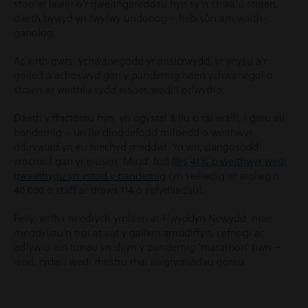
stop ar lawer o’r gweithgareddau hyn sy’n chwalu straen,
daeth bywyd yn fwyfwy undonog – heb sôn am waith-
ganolog.
Ac wrth gwrs, ychwanegodd yr ansicrwydd, yr ynysu a’r
golled a achoswyd gan y pandemig haen ychwanegol o
straen ar weithlu sydd eisoes wedi’i orlwytho.
Daeth y ffactorau hyn, yn ogystal â llu o rai eraill, i greu ail
bandemig – un lle dioddefodd miloedd o weithwyr
ddirywiad yn eu hiechyd meddwl. Yn wir, dangosodd
ymchwil gan yr elusen ‘Mind’ fod
lles 41% o weithwyr wedi
gwaethygu yn ystod y pandemig
(yn seiliedig ar arolwg o
40,000 o staff ar draws 114 o sefydliadau).
Felly, wrth i ni edrych ymlaen at Flwyddyn Newydd, mae
meddyliau’n troi at sut y gallwn amddiffyn, cefnogi ac
adfywio ein timau yn dilyn y pandemig ‘marathon’ hwn –
isod, rydw i wedi rhestru rhai awgrymiadau gorau.