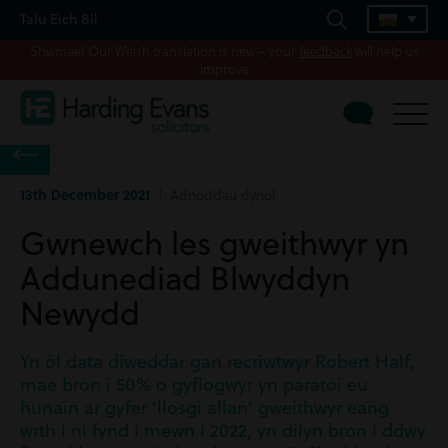
Talu Eich Bil
Shwmae! Our Welsh translation is new – your
feedback
will help us
improve
13th December 2021
| Adnoddau dynol
Gwnewch les gweithwyr yn
Addunediad Blwyddyn
Newydd
Yn ôl data diweddar gan recriwtwyr Robert Half,
mae bron i 50% o gyflogwyr yn paratoi eu
hunain ar gyfer 'llosgi allan' gweithwyr eang
wrth i ni fynd i mewn i 2022, yn dilyn bron i ddwy