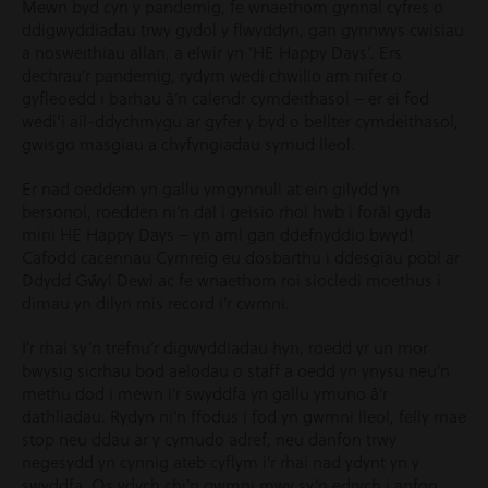
Mewn byd cyn y pandemig, fe wnaethom gynnal cyfres o
ddigwyddiadau trwy gydol y flwyddyn, gan gynnwys cwisiau
a nosweithiau allan, a elwir yn ‘HE Happy Days’. Ers
dechrau’r pandemig, rydym wedi chwilio am nifer o
gyfleoedd i barhau â’n calendr cymdeithasol – er ei fod
wedi’i ail-ddychmygu ar gyfer y byd o bellter cymdeithasol,
gwisgo masgiau a chyfyngiadau symud lleol.
Er nad oeddem yn gallu ymgynnull at ein gilydd yn
bersonol, roedden ni’n dal i geisio rhoi hwb i forâl gyda
mini HE Happy Days – yn aml gan ddefnyddio bwyd!
Cafodd cacennau Cymreig eu dosbarthu i ddesgiau pobl ar
Ddydd Gŵyl Dewi ac fe wnaethom roi siocledi moethus i
dimau yn dilyn mis record i’r cwmni.
I’r rhai sy’n trefnu’r digwyddiadau hyn, roedd yr un mor
bwysig sicrhau bod aelodau o staff a oedd yn ynysu neu’n
methu dod i mewn i’r swyddfa yn gallu ymuno â’r
dathliadau. Rydyn ni’n ffodus i fod yn gwmni lleol, felly mae
stop neu ddau ar y cymudo adref, neu danfon trwy
negesydd yn cynnig ateb cyflym i’r rhai nad ydynt yn y
swyddfa. Os ydych chi’n gwmni mwy sy’n edrych i anfon