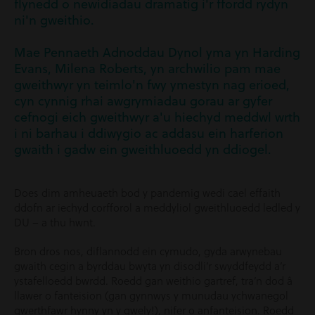
flynedd o newidiadau dramatig i'r ffordd rydyn
ni'n gweithio.
Mae Pennaeth Adnoddau Dynol yma yn Harding
Evans, Milena Roberts, yn archwilio pam mae
gweithwyr yn teimlo'n fwy ymestyn nag erioed,
cyn cynnig rhai awgrymiadau gorau ar gyfer
cefnogi eich gweithwyr a'u hiechyd meddwl wrth
i ni barhau i ddiwygio ac addasu ein harferion
gwaith i gadw ein gweithluoedd yn ddiogel.
Does dim amheuaeth bod y pandemig wedi cael effaith
ddofn ar iechyd corfforol a meddyliol gweithluoedd ledled y
DU – a thu hwnt.
Bron dros nos, diflannodd ein cymudo, gyda arwynebau
gwaith cegin a byrddau bwyta yn disodli’r swyddfeydd a’r
ystafelloedd bwrdd. Roedd gan weithio gartref, tra’n dod â
llawer o fanteision (gan gynnwys y munudau ychwanegol
gwerthfawr hynny yn y gwely!), nifer o anfanteision. Roedd