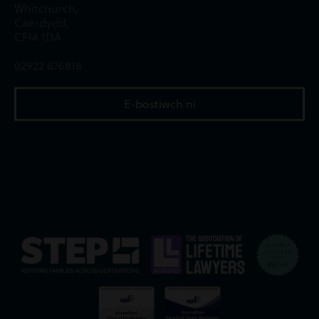
Whitchurch,
Caerdydd,
CF14 1DA
02922 676818
E-bostiwch ni