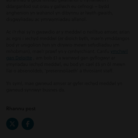
ddarganfod sut orau y gallwch eu cefnogi – bydd
anghenion yn wahanol yn dibynnu ar lwyth gwaith,
disgwyliadau ac ymrwymiadau allanol.
Ac i’r rhai sy’n gwawdio ar y meddwl o neilltuo amser, arian
ac egni i iechyd meddwl (er diolch byth, mae’n ymddangos
bod yr unigolion hyn yn dirywio mewn sefydliadau ym
mhobman), mae’r prawf yn y cynhyrchiant. Canfu
ymchwil
gan Deloitte
, am bob £1 a wariwyd gan gyflogwyr ar
ymyriadau iechyd meddwl, eu bod yn cael £5 yn ôl mewn
llai o absenoldeb, ‘presennoliaeth’ a throsiant staff.
Yn syml, mae gwneud amser ar gyfer iechyd meddwl yn
gwneud synnwyr busnes da.
Rhannu post