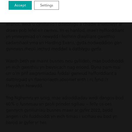
Accept
Settings
Dyna pam rydym yn lansio rhaglen hyfforddi rheoli
bwrpasol, sy’n cynnwys sesiynau hyfforddi mewnol ac
allanol, wedi’u cynllunio i ddatblygu a chadw arweinwyr ar
draws pob lefel o’r cwmni. Yn ei hanfod, mae’r hyfforddiant
yn ymrwymiad o’r newydd i feithrin diwylliant gweithio
cadarnhaol yma yn Harding Evans, gyda nodweddion gan
gynnwys rheoli iechyd meddwl a datblygu gyrfa.
Waeth beth yw maint busnes neu gyllideb, mae buddsoddi
yn eich gweithlu yn bwysicach nag erioed. Dyna pam mai
un o’m prif awgrymiadau fyddai gwneud hyfforddiant a
datblygiad yn
flaenoriaeth absoliwt
wrth i ni fynd i’r
Flwyddyn Newydd.
Yng Nghymru yn unig, mae adroddiadau wedi dangos bod
60% o fusnesau yn profi prinder sgiliau – felly os oes
gennych gynlluniau busnes mawr ar gyfer 2022, bydd
angen i chi fuddsoddi yn eich timau i sicrhau eu bod yn
barod ar gyfer yr her.