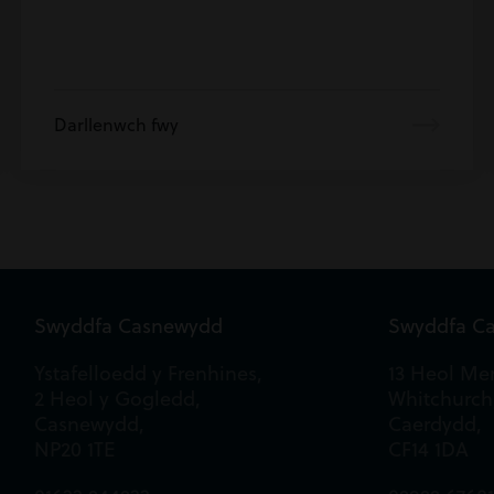
Darllenwch fwy
Swyddfa Casnewydd
Swyddfa C
Ystafelloedd y Frenhines,
13 Heol Mer
2 Heol y Gogledd,
Whitchurch
Casnewydd,
Caerdydd,
NP20 1TE
CF14 1DA