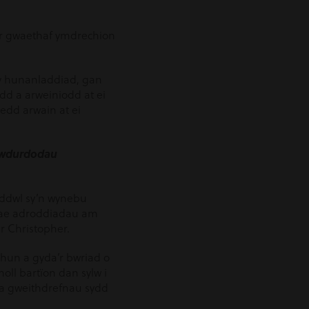
 er gwaethaf ymdrechion
rwy hunanladdiad, gan
dd a arweiniodd at ei
oedd arwain at ei
Awdurdodau
eddwl sy’n wynebu
 mae adroddiadau am
r Christopher.
 hun a gyda’r bwriad o
oll bartïon dan sylw i
u a gweithdrefnau sydd