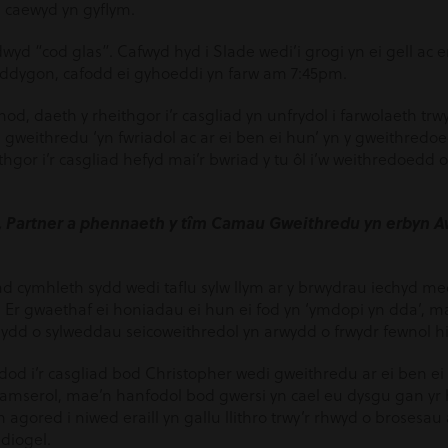
 caewyd yn gyflym.
dwyd “cod glas”. Cafwyd hyd i Slade wedi’i grogi yn ei gell ac
feddygon, cafodd ei gyhoeddi yn farw am 7:45pm.
od, daeth y rheithgor i’r casgliad yn unfrydol i farwolaeth t
weithredu ‘yn fwriadol ac ar ei ben ei hun’ yn y gweithredoe
thgor i’r casgliad hefyd mai’r bwriad y tu ôl i’w weithredoedd 
, Partner a phennaeth y tîm Camau Gweithredu yn erbyn 
d cymhleth sydd wedi taflu sylw llym ar y brwydrau iechyd m
. Er gwaethaf ei honiadau ei hun ei fod yn ‘ymdopi yn dda’,
ydd o sylweddau seicoweithredol yn arwydd o frwydr fewnol hi
dod i’r casgliad bod Christopher wedi gweithredu ar ei ben ei
namserol, mae’n hanfodol bod gwersi yn cael eu dysgu gan yr h
 agored i niwed eraill yn gallu llithro trwy’r rhwyd o brosesa
diogel.