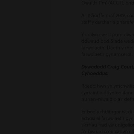
Gwaith Tîm’ (ACCT), ond
Ar 11
Gorffennaf
2019, co
staff y carchar a phara
Yn dilyn cwest pum diwrn
ddweud bod Slade wedi g
farwolaeth. Daeth y rhei
farwolaeth gynamserol.
Dywedodd Craig Court
Cyhoeddus:
Roedd hwn yn ymchwilia
cymaint o ddynion ifanc
hunan-niweidio a’r defn
Er bod y rheithgor wedi 
achosi ei farwolaeth gy
sicrhau nad yw unigolion
â’r bwriad o eu cadw’n d