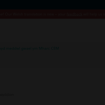
! Our Welsh translation is new – your
feedback
will help us 
chyd meddwl gwael ym Mharc CEM
wyddion