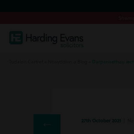
Shwmae
Tudalen Cartref
»
Newyddion a Blog
»
Darpariaethau ie
27th October 2021
| Ne