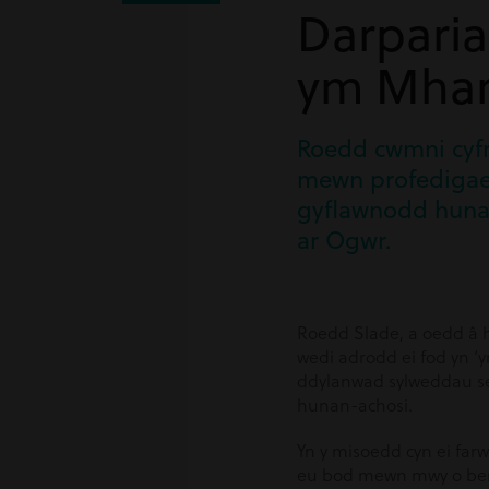
Darpari
ym Mha
Roedd cwmni cyfr
mewn profedigae
gyflawnodd huna
ar Ogwr.
Roedd Slade, a oedd â h
wedi adrodd ei fod yn ‘
ddylanwad sylweddau sei
hunan-achosi.
Yn y misoedd cyn ei farw
eu bod mewn mwy o beryg