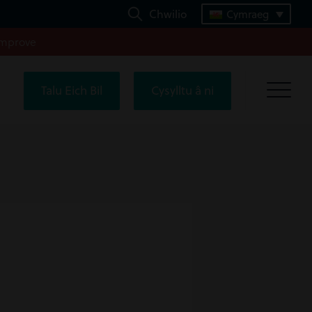
Chwilio
Cymraeg
improve
Talu Eich Bil
Cysylltu â ni