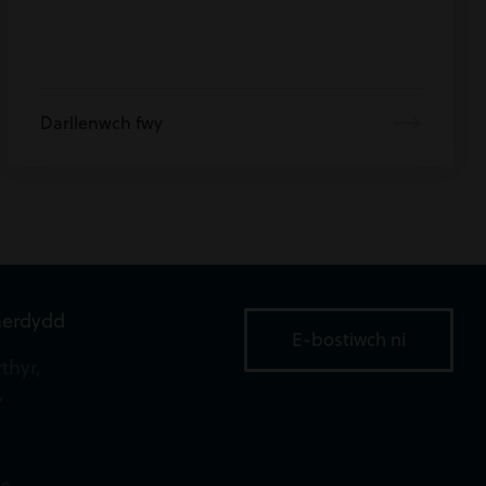
Darllenwch fwy
aerdydd
E-bostiwch ni
thyr,
,