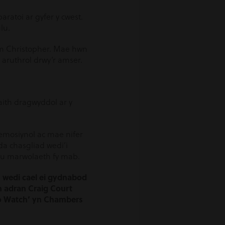
aratoi ar gyfer y cwest.
lu.
am Christopher. Mae hwn
 aruthrol drwy’r amser.
faith dragwyddol ar y
n emosiynol ac mae nifer
a chasgliad wedi’i
aru marwolaeth fy mab.
wedi cael ei gydnabod
h adran Craig Court
 to Watch’ yn Chambers