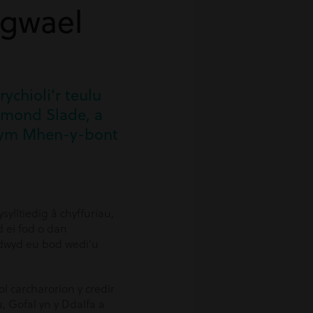
 gwael
chioli'r teulu
smond Slade, a
 ym Mhen-y-bont
lltiedig â chyffuriau,
d ei fod o dan
edwyd eu bod wedi’u
l carcharorion y credir
 Gofal yn y Ddalfa a