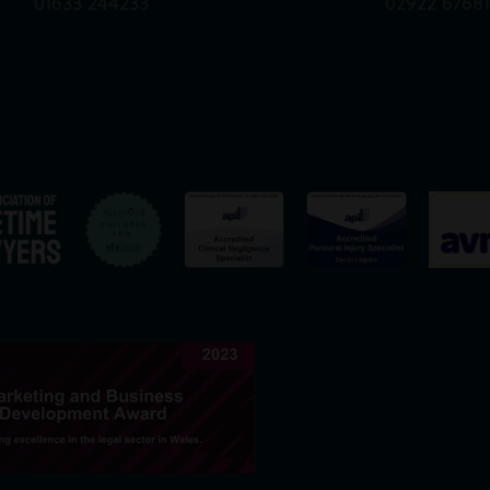
01633 244233
02922 6768