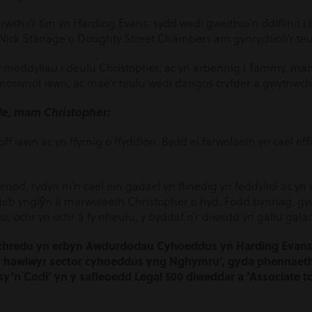
rwch i’r tîm yn Harding Evans, sydd wedi gweithio’n ddiflino i b
 Nick Stanage o Doughty Street Chambers am gynrychioli’r teu
y meddyliau i deulu Christopher, ac yn arbennig i Tammy, m
mosiynol iawn, ac mae’r teulu wedi dangos cryfder a gwytnwch
, mam Christopher:
f iawn ac yn ffyrnig o ffyddlon. Bydd ei farwolaeth yn cael ef
rnod, rydyn ni’n cael ein gadael yn flinedig yn feddyliol ac y
teb ynglŷn â marwolaeth Christopher o hyd. Fodd bynnag, gyd
o, ochr yn ochr â fy nheulu, y byddaf o’r diwedd yn gallu gal
thredu yn erbyn Awdurdodau Cyhoeddus yn Harding Evans 
au’r hawlwyr sector cyhoeddus yng Nghymru’, gyda phennaet
n sy’n Codi’ yn y safleoedd Legal 500 diweddar a ‘Associate