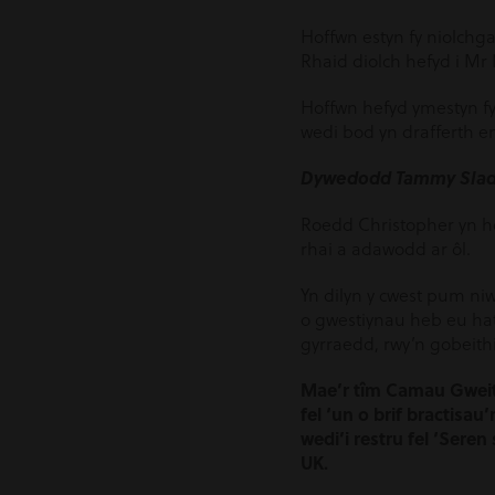
Hoffwn estyn fy niolchga
Rhaid diolch hefyd i Mr
Hoffwn hefyd ymestyn f
wedi bod yn drafferth e
Dywedodd Tammy Slade
Roedd Christopher yn hof
rhai a adawodd ar ôl.
Yn dilyn y cwest pum niw
o gwestiynau heb eu ha
gyrraedd, rwy’n gobeithi
Mae’r tîm Camau Gwei
fel ‘un o brif bractis
wedi’i restru fel ‘Sere
UK.