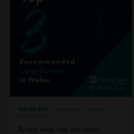
15th July 2026
| Newyddion | Y tu mewn i
Harding Evans
Rydym wedi cael ein henwi