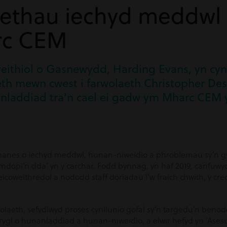
aethau iechyd meddwl
rc CEM
eithiol o Gasnewydd, Harding Evans, yn cynry
th mewn cwest i farwolaeth Christopher De
nladdiad tra'n cael ei gadw ym Mharc CEM
anes o iechyd meddwl, hunan-niweidio a phroblemau sy’n gysy
ymdopi’n dda’ yn y carchar. Fodd bynnag, yn haf 2019, canfuwy
coweithredol a nododd staff doriadau i’w fraich chwith, y cr
olaeth, sefydlwyd proses cynllunio gofal sy’n targedu’n benodo
l o hunanladdiad a hunan-niweidio, a elwir hefyd yn ‘Asesu,