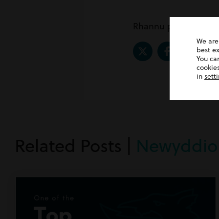
Rhannu post
We are
best e
You ca
cookies
in
sett
Related Posts |
Newyddio