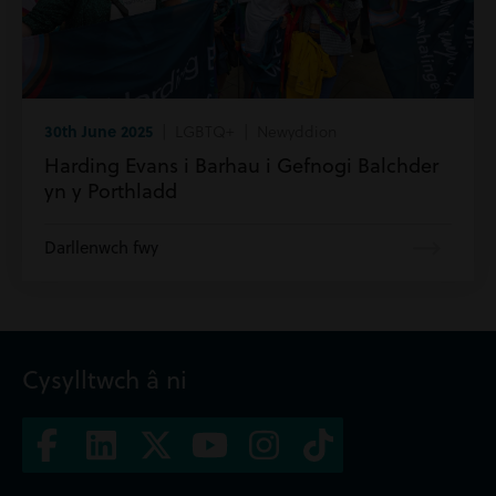
30th June 2025
| LGBTQ+ | Newyddion
Harding Evans i Barhau i Gefnogi Balchder
yn y Porthladd
Darllenwch fwy
Cysylltwch â ni