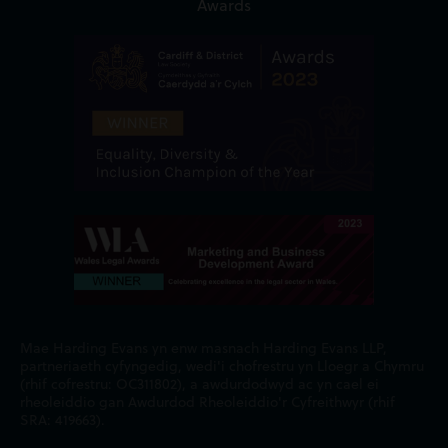
Awards
Mae Harding Evans yn enw masnach Harding Evans LLP,
partneriaeth cyfyngedig, wedi'i chofrestru yn Lloegr a Chymru
(rhif cofrestru: OC311802), a awdurdodwyd ac yn cael ei
rheoleiddio gan Awdurdod Rheoleiddio'r Cyfreithwyr (rhif
SRA: 419663).