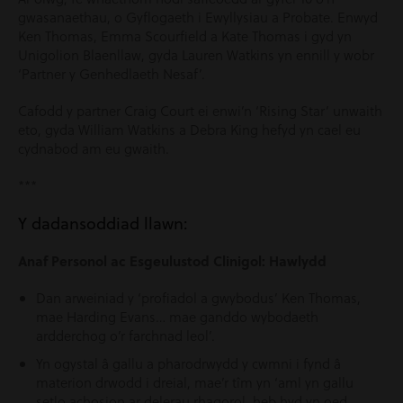
gwasanaethau, o Gyflogaeth i Ewyllysiau a Probate. Enwyd
Ken Thomas, Emma Scourfield a Kate Thomas i gyd yn
Unigolion Blaenllaw, gyda Lauren Watkins yn ennill y wobr
‘Partner y Genhedlaeth Nesaf’.
Cafodd y partner Craig Court ei enwi’n ‘Rising Star’ unwaith
eto, gyda William Watkins a Debra King hefyd yn cael eu
cydnabod am eu gwaith.
***
Y dadansoddiad llawn:
Anaf Personol ac Esgeulustod Clinigol: Hawlydd
Dan arweiniad y ‘profiadol a gwybodus’ Ken Thomas,
mae Harding Evans… mae ganddo wybodaeth
ardderchog o’r farchnad leol’.
Yn ogystal â gallu a pharodrwydd y cwmni i fynd â
materion drwodd i dreial, mae’r tîm yn ‘aml yn gallu
setlo achosion ar delerau rhagorol, heb hyd yn oed