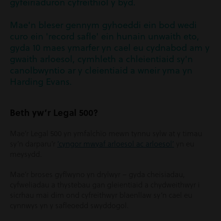
gyfeiriaduron cyfreithiol y byd.
Mae'n bleser gennym gyhoeddi ein bod wedi
curo ein 'record safle' ein hunain unwaith eto,
gyda 10 maes ymarfer yn cael eu cydnabod am y
gwaith arloesol, cymhleth a chleientiaid sy'n
canolbwyntio ar y cleientiaid a wneir yma yn
Harding Evans.
Beth yw’r Legal 500?
Mae’r Legal 500 yn ymfalchïo mewn tynnu sylw at y timau
sy’n darparu’r
‘cyngor mwyaf arloesol ac arloesol’
yn eu
meysydd.
Mae’r broses gyflwyno yn drylwyr – gyda cheisiadau,
cyfweliadau a thystebau gan gleientiaid a chydweithwyr i
sicrhau mai dim ond cyfreithwyr blaenllaw sy’n cael eu
cynnwys yn y safleoedd swyddogol.