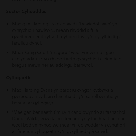
Sector Cyhoeddus
Mae gan Harding Evans enw da ‘trawiadol iawn’ yn
cynrychioli hawlwyr… mewn rhyddid sifil a
gweithredoedd cyfraith gyhoeddus sy’n gysylltiedig â
hawliau dynol.
Mae’r Craig Court ‘rhagorol’ wedi ymrwymo i gael
canlyniadau ac yn rhagori wrth gynrychioli cleientiaid
bregus mewn heriau adolygu barnwrol.
Cyflogaeth
Mae Harding Evans yn darparu cyngor ‘cytbwys a
gwybodus’ i sylfaen cleientiaid sy’n canolbwyntio yn
bennaf ar gyflogwyr.
‘Mae gan bennaeth tîm sy’n canolbwyntio ar fasnachol,
Daniel Wilde, enw da ardderchog yn y farchnad ac mae
wedi bod yn hynod weithgar yn ddiweddar yn cynghori
ar faterion cyflogaeth sy’n gysylltiedig â Covid.