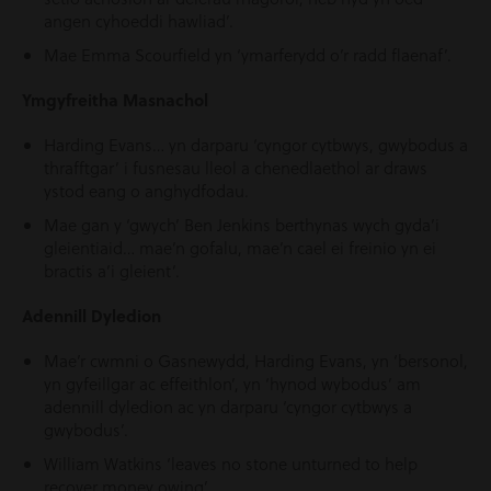
angen cyhoeddi hawliad’.
Mae Emma Scourfield yn ‘ymarferydd o’r radd flaenaf’.
Ymgyfreitha Masnachol
Harding Evans… yn darparu ‘cyngor cytbwys, gwybodus a
thrafftgar’ i fusnesau lleol a chenedlaethol ar draws
ystod eang o anghydfodau.
Mae gan y ‘gwych’ Ben Jenkins berthynas wych gyda’i
gleientiaid… mae’n gofalu, mae’n cael ei freinio yn ei
bractis a’i gleient’.
Adennill Dyledion
Mae’r cwmni o Gasnewydd, Harding Evans, yn ‘bersonol,
yn gyfeillgar ac effeithlon’, yn ‘hynod wybodus’ am
adennill dyledion ac yn darparu ‘cyngor cytbwys a
gwybodus’.
William Watkins ‘leaves no stone unturned to help
recover money owing’.