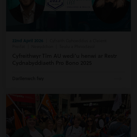
22nd April 2026
| Cyfraith Gyhoeddus a Cleient
Preifat | Newyddion | Teulu a Phriodasol
Cyfreithwyr Tîm AU wedi’u henwi ar Restr
Cydnabyddiaeth Pro Bono 2025
Darllenwch fwy