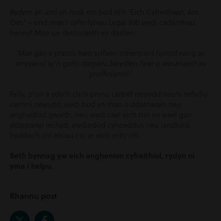
Rydym yn aml yn nodi ein bod ni’n ‘Eich Cyfreithwyr, Am
Oes’ – ond mae’r cyfeirlyfrau Legal 500 wedi cadarnhau
hynny! Mae un dystiolaeth yn darllen:
‘Mae gan y practis hwn sylfaen cleientiaid hynod eang ac
amrywiol sy’n gallu darparu bwydlen fawr o wasanaethau
proffesiynol.’
Felly, p’un a ydych chi’n prynu cartref newydd neu’n sefydlu
cwmni newydd, wedi bod yn rhan o ddamwain neu
anghydfod gwaith, neu wedi cael eich trin yn wael gan
ddarparwr iechyd, awdurdod cyhoeddus neu landlord,
byddwch chi eisiau i ni ar eich ochr chi.
Beth bynnag yw eich anghenion cyfreithiol, rydyn ni
yma i helpu.
Rhannu post