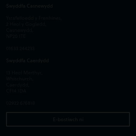
Swyddfa Casnewydd
Ystafelloedd y Frenhines,
2 Heol y Gogledd,
Casnewydd,
NP20 1TE
01633 244233
Swyddfa Caerdydd
13 Heol Merthyr,
Whitchurch,
Caerdydd,
CF14 1DA
02922 676818
E-bostiwch ni