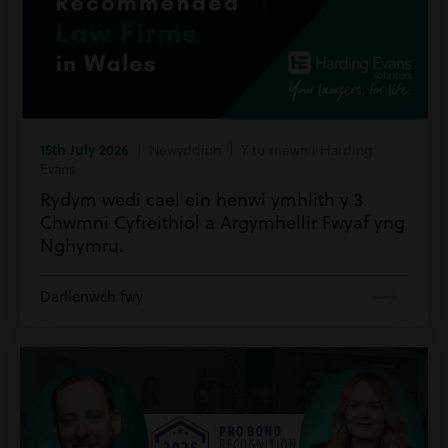
15th July 2026
| Newyddion | Y tu mewn i Harding
Evans
Rydym wedi cael ein henwi ymhlith y 3
Chwmni Cyfreithiol a Argymhellir Fwyaf yng
Nghymru.
Darllenwch fwy