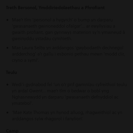
Treth Bersonol, Ymddiriedolaethau a Phrofiant
Mae’r tîm ‘personol a hygyrch’ o bump yn darparu
‘gwasanaeth gwirioneddol ofalgar’… ar ewyllysiau a
gwaith profiant, gan gynnwys materion sy’n ymwneud â
gweinyddu ystadau cymhleth.
Mae Laura Selby yn arddangos ‘gwybodaeth dechnegol
ardderchog’ a’r gallu i esbonio pethau mewn ‘modd clir,
cryno a syml’.
Teulu
Wedi’i gydnabod fel ‘un o’r prif gwmnïau cyfreithiol teulu
yn ardal Gwent… mae’r tîm o bedwar o bobl yng
Nghasnewydd yn darparu ‘gwasanaeth defnyddiol ac
ymatebol’.
‘Mae Kate Thomas yn hynod alluog, rhagweithiol ac yn
arddangos sylw rhagorol i fanylion’.
Camp