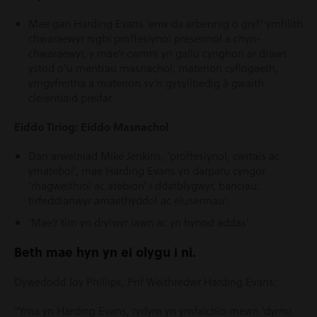
Mae gan Harding Evans ‘enw da arbennig o gryf’ ymhlith
chwaraewyr rygbi proffesiynol presennol a chyn-
chwaraewyr, y mae’r cwmni yn gallu cynghori ar draws
ystod o’u mentrau masnachol, materion cyflogaeth,
ymgyfreitha a materion sy’n gysylltiedig â gwaith
cleientiaid preifat.
Eiddo Tiriog: Eiddo Masnachol
Dan arweiniad Mike Jenkins, ‘proffesiynol, cwrtais ac
ymatebol’, mae Harding Evans yn darparu cyngor
‘rhagweithiol ac atebion’ i ddatblygwyr, banciau,
tirfeddianwyr amaethyddol ac elusennau’.
‘Mae’r tîm yn drylwyr iawn ac yn hynod addas’.
Beth mae hyn yn ei olygu i ni.
Dywedodd Joy Phillips, Prif Weithredwr Harding Evans:
“Yma yn Harding Evans, rydym yn ymfalchïo mewn ‘dyrnu