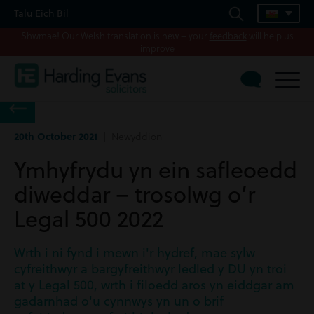
Talu Eich Bil
Shwmae! Our Welsh translation is new – your
feedback
will help us
improve
20th October 2021
| Newyddion
Ymhyfrydu yn ein safleoedd
diweddar – trosolwg o’r
Legal 500 2022
Wrth i ni fynd i mewn i'r hydref, mae sylw
cyfreithwyr a bargyfreithwyr ledled y DU yn troi
at y Legal 500, wrth i filoedd aros yn eiddgar am
gadarnhad o'u cynnwys yn un o brif