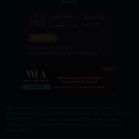
Awards
Mae Harding Evans yn enw masnach Harding Evans LLP,
partneriaeth cyfyngedig, wedi'i chofrestru yn Lloegr a Chymru
(rhif cofrestru: OC311802), a awdurdodwyd ac yn cael ei
rheoleiddio gan Awdurdod Rheoleiddio'r Cyfreithwyr (rhif
SRA: 419663).