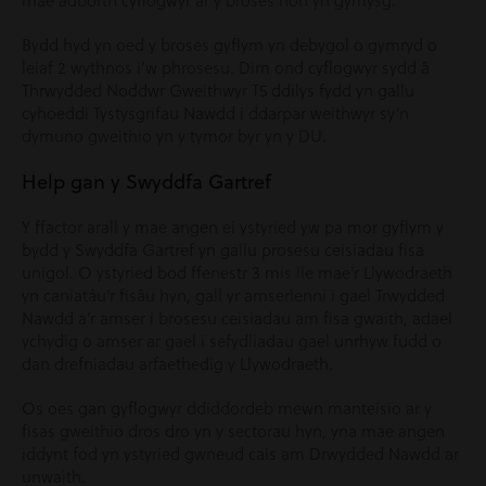
mae adborth cyflogwyr ar y broses hon yn gymysg.
Bydd hyd yn oed y broses gyflym yn debygol o gymryd o
leiaf 2 wythnos i’w phrosesu. Dim ond cyflogwyr sydd â
Thrwydded Noddwr Gweithwyr T5 ddilys fydd yn gallu
cyhoeddi Tystysgrifau Nawdd i ddarpar weithwyr sy’n
dymuno gweithio yn y tymor byr yn y DU.
Help gan y Swyddfa Gartref
Y ffactor arall y mae angen ei ystyried yw pa mor gyflym y
bydd y Swyddfa Gartref yn gallu prosesu ceisiadau fisa
unigol. O ystyried bod ffenestr 3 mis lle mae’r Llywodraeth
yn caniatáu’r fisâu hyn, gall yr amserlenni i gael Trwydded
Nawdd a’r amser i brosesu ceisiadau am fisa gwaith, adael
ychydig o amser ar gael i sefydliadau gael unrhyw fudd o
dan drefniadau arfaethedig y Llywodraeth.
Os oes gan gyflogwyr ddiddordeb mewn manteisio ar y
fisas gweithio dros dro yn y sectorau hyn, yna mae angen
iddynt fod yn ystyried gwneud cais am Drwydded Nawdd ar
unwaith.