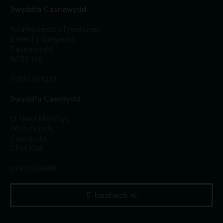
Swyddfa Casnewydd
Ystafelloedd y Frenhines,
2 Heol y Gogledd,
Casnewydd,
NP20 1TE
01633 244233
Swyddfa Caerdydd
13 Heol Merthyr,
Whitchurch,
Caerdydd,
CF14 1DA
02922 676818
E-bostiwch ni