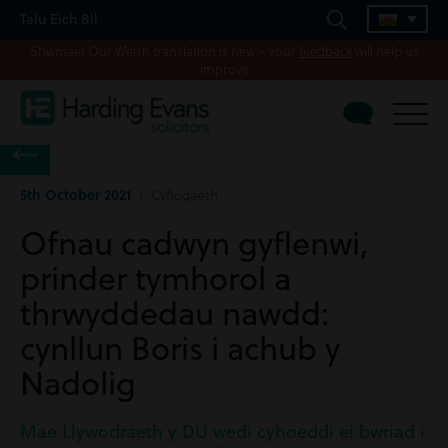
Talu Eich Bil
Shwmae! Our Welsh translation is new – your
feedback
will help us
improve
5th October 2021
| Cyflogaeth
Ofnau cadwyn gyflenwi,
prinder tymhorol a
thrwyddedau nawdd:
cynllun Boris i achub y
Nadolig
Mae Llywodraeth y DU wedi cyhoeddi ei bwriad i