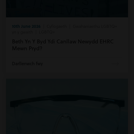
10th June 2026
| Cyflogaeth | Gwahaniaethu LGBTQ+
yn y gwaith | LGBTQ+
Beth Yn Y Byd Ydi Canllaw Newydd EHRC
Mewn Pryd?
Darllenwch fwy