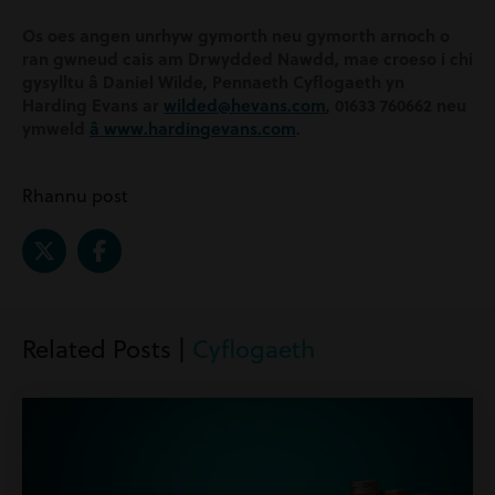
Os oes angen unrhyw gymorth neu gymorth arnoch o
ran gwneud cais am Drwydded Nawdd, mae croeso i chi
gysylltu â Daniel Wilde, Pennaeth Cyflogaeth
yn
Harding Evans ar
wilded@hevans.com
, 01633 760662 neu
ymweld
â www.hardingevans.com
.
Rhannu post
Related Posts |
Cyflogaeth