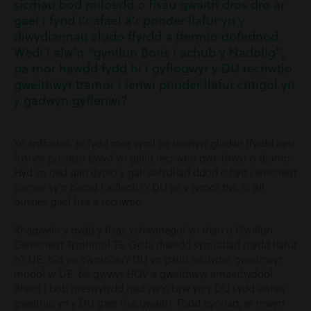
sicrhau bod miloedd o fisâu gwaith dros dro ar
gael i fynd i'r afael â'r prinder llafur yn y
diwydiannau cludo ffyrdd a ffermio dofednod.
Wedi'i alw'n "gynllun Boris i achub y Nadolig",
pa mor hawdd fydd hi i gyflogwyr y DU recriwtio
gweithwyr tramor i lenwi prinder llafur critigol yn
y gadwyn gyflenwi?
Yn anffodus, ni fydd mor syml ag unrhyw gludwr ffyrdd neu
fusnes prosesu bwyd yn gallu recriwtio gweithwyr o dramor.
Hyd yn oed gan dybio y gall sefydliad ddod o hyd i weithwyr
tramor sy’n barod i adleoli i’r DU yn y tymor byr, ni all
busnes gael fisa a recriwtio.
Rhagwelir y bydd y fisas ychwanegol yn rhan o Gynllun
Gweithwyr Tymhorol T5. Gyda diwedd symudiad rhydd llafur
o’r UE, nid yw cwmnïau’r DU yn gallu recriwtio gweithwyr
mudol yr UE, fel gyrwyr HGV a gweithwyr amaethyddol.
Rhaid i bob preswylydd nad yw’n byw yn y DU sydd eisiau
gweithio yn y DU gael fisa gwaith. Fodd bynnag, er mwyn