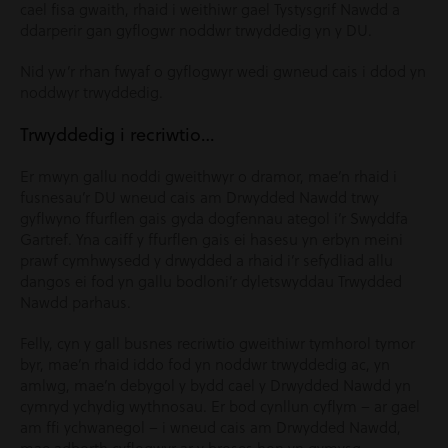
cael fisa gwaith, rhaid i weithiwr gael Tystysgrif Nawdd a
ddarperir gan gyflogwr noddwr trwyddedig yn y DU.
Nid yw’r rhan fwyaf o gyflogwyr wedi gwneud cais i ddod yn
noddwyr trwyddedig.
Trwyddedig i recriwtio…
Er mwyn gallu noddi gweithwyr o dramor, mae’n rhaid i
fusnesau’r DU wneud cais am Drwydded Nawdd trwy
gyflwyno ffurflen gais gyda dogfennau ategol i’r Swyddfa
Gartref. Yna caiff y ffurflen gais ei hasesu yn erbyn meini
prawf cymhwysedd y drwydded a rhaid i’r sefydliad allu
dangos ei fod yn gallu bodloni’r dyletswyddau Trwydded
Nawdd parhaus.
Felly, cyn y gall busnes recriwtio gweithiwr tymhorol tymor
byr, mae’n rhaid iddo fod yn noddwr trwyddedig ac, yn
amlwg, mae’n debygol y bydd cael y Drwydded Nawdd yn
cymryd ychydig wythnosau. Er bod cynllun cyflym – ar gael
am ffi ychwanegol – i wneud cais am Drwydded Nawdd,