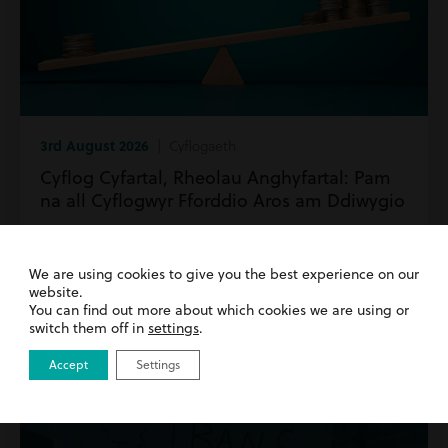
3rd August 2026
| Cyflogaeth
Cyflog Cyfartal, Rheolau Anghyfartal: Pam
na all Cyflogwyr Fforddio Aros am Ddiwygio
Darllenwch fwy
We are using cookies to give you the best experience on our
website.
You can find out more about which cookies we are using or
switch them off in
settings
.
Accept
Settings