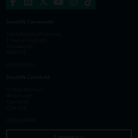
Swyddfa Casnewydd
Ystafelloedd y Frenhines,
2 Heol y Gogledd,
Casnewydd,
NP20 1TE
01633 244233
Swyddfa Caerdydd
13 Heol Merthyr,
Whitchurch,
Caerdydd,
CF14 1DA
02922 676818
E-bostiwch ni