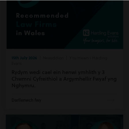
15th July 2026
| Newyddion | Y tu mewn i Harding
Evans
Rydym wedi cael ein henwi ymhlith y 3
Chwmni Cyfreithiol a Argymhellir Fwyaf yng
Nghymru.
Darllenwch fwy