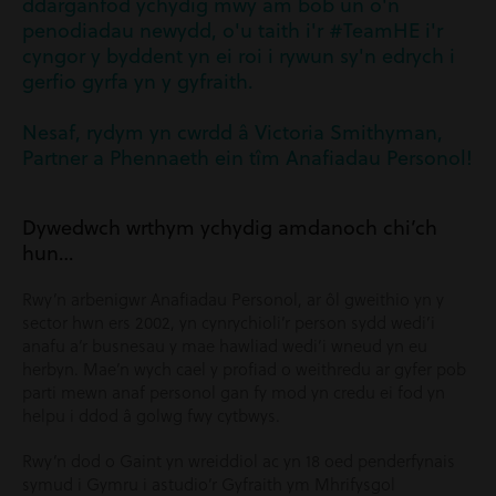
ddarganfod ychydig mwy am bob un o'n
penodiadau newydd, o'u taith i'r #TeamHE i'r
cyngor y byddent yn ei roi i rywun sy'n edrych i
gerfio gyrfa yn y gyfraith.
Nesaf, rydym yn cwrdd â Victoria Smithyman,
Partner a Phennaeth ein tîm Anafiadau Personol!
Dywedwch wrthym ychydig amdanoch chi’ch
hun…
Rwy’n arbenigwr Anafiadau Personol, ar ôl gweithio yn y
sector hwn ers 2002, yn cynrychioli’r person sydd wedi’i
anafu a’r busnesau y mae hawliad wedi’i wneud yn eu
herbyn. Mae’n wych cael y profiad o weithredu ar gyfer pob
parti mewn anaf personol gan fy mod yn credu ei fod yn
helpu i ddod â golwg fwy cytbwys.
Rwy’n dod o Gaint yn wreiddiol ac yn 18 oed penderfynais
symud i Gymru i astudio’r Gyfraith ym Mhrifysgol