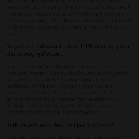
gyfreithiol, gan ddewis TGAU a Safon Uwch yn unol â
hynny. Felly, ar ôl yr holl arholiadau a’r gwaith caled, roedd
cymhwyso o’r diwedd a chael eich derbyn ar y Gofrestr o
Gyfreithwyr yn teimlo fel cyflawniad mor enfawr, oherwydd
roeddwn wedi bod yn gweithio tuag at y nod hwnnw ers
cyhyd.
Disgrifiwch ddiwrnod arferol fel Partner yn y tîm
Datrys Anghydfodau…
Mae pob diwrnod yn wahanol ac mae hynny’n fy nghadw ar
fy nhraed. Mae gen i dîm gwych o’m cwmpas sy’n gwneud
fy mywyd yn haws. Rwy’n trin llwyth achos llawn o
hawliadau Anaf Personol, achosion gwerth uchel a
chymhleth yn bennaf. Yn ogystal â hyn, rwy’n rheoli ac yn
goruchwylio fy nhîm, yn chwarae rhan weithredol yn
natblygiad systemau TG, marchnata a phob mater
cydymffurfio sy’n ymwneud ag anaf personol.
Beth wnaeth eich denu at Harding Evans?
Mae gan Harding Evans deimlad teuluol iawn amdano.