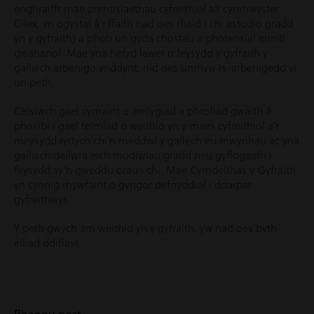
enghraifft mae prentisiaethau cyfreithiol a’r cymhwyster
Cilex, yn ogystal â’r ffaith nad oes rhaid i chi astudio gradd
yn y gyfraith) a phob un gyda chostau a photensial ennill
gwahanol. Mae yna hefyd lawer o feysydd y gyfraith y
gallwch arbenigo ynddynt, nid oes unrhyw is-arbenigedd yr
un peth.
Ceisiwch gael cymaint o amlygiad a phrofiad gwaith â
phosibl i gael teimlad o weithio yn y maes cyfreithiol a’r
meysydd rydych chi’n meddwl y gallech eu mwynhau ac yna
gallwch deilwra eich modiwlau gradd neu gyflogaeth i
feysydd sy’n gweddu orau i chi. Mae Cymdeithas y Gyfraith
yn cynnig rhywfaint o gyngor defnyddiol i ddarpar
gyfreithwyr.
Y peth gwych am weithio yn y gyfraith, yw nad oes byth
eiliad ddiflas!