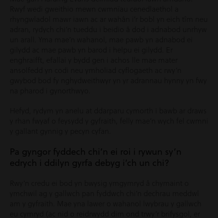
Rwyf wedi gweithio mewn cwmnïau cenedlaethol a
rhyngwladol mawr iawn ac ar wahân i’r bobl yn eich tîm neu
adran, rydych chi’n tueddu i beidio â dod i adnabod unrhyw
un arall. Yma mae’n wahanol, mae pawb yn adnabod ei
gilydd ac mae pawb yn barod i helpu ei gilydd. Er
enghraifft, efallai y bydd gen i achos lle mae mater
ansolfedd yn codi neu ymholiad cyflogaeth ac rwy’n
gwybod bod fy nghydweithwyr yn yr adrannau hynny yn fwy
na pharod i gynorthwyo.
Hefyd, rydym yn anelu at ddarparu cymorth i bawb ar draws
y rhan fwyaf o feysydd y gyfraith, felly mae’n wych fel cwmni
y gallant gynnig y pecyn cyfan.
Pa gyngor fyddech chi’n ei roi i rywun sy’n
edrych i ddilyn gyrfa debyg i’ch un chi?
Rwy’n credu ei bod yn bwysig ymgymryd â chymaint o
ymchwil ag y gallwch pan fyddwch chi’n dechrau meddwl
am y gyfraith. Mae yna lawer o wahanol lwybrau y gallwch
eu cymryd (ac nid o reidrwydd dim ond trwy’r brifysgol, er