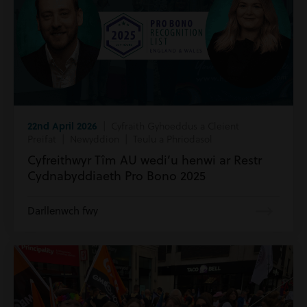
22nd April 2026
| Cyfraith Gyhoeddus a Cleient
Preifat | Newyddion | Teulu a Phriodasol
Cyfreithwyr Tîm AU wedi’u henwi ar Restr
Cydnabyddiaeth Pro Bono 2025
Darllenwch fwy