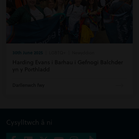
30th June 2025
| LGBTQ+ | Newyddion
Harding Evans i Barhau i Gefnogi Balchder
yn y Porthladd
Darllenwch fwy
Cysylltwch â ni