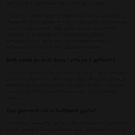
Aberystwth a chymhwyso fel Cyfreithiwr yn 2009.
Y tu allan i’r gwaith, rwy’n dysgu fy hun i wnïo, sy’n wych
oherwydd mae’n golygu fy mod i’n defnyddio fy ymennydd
mewn ffordd wahanol. Mae gwnïo yn aml yn cynnwys
gweithio yn ôl i’r blaen a’r tu mewn allan sy’n her
wirioneddol ond rwy’n caru’r ymdeimlad hwnnw o
gyflawniad pan fyddaf wedi gwneud rhywbeth.
Beth oedd yn eich denu i yrfa yn y gyfraith?
I mi mae’r dadansoddiad a’r dehongliad sy’n gysylltiedig â’r
gyfraith yn ogystal â’r cyfle i helpu pobl. Mae pob achos yn
wahanol ac mae’n rhaid i chi ymchwilio a deall y materion
unigol, y gyfraith sy’n berthnasol a sut i helpu’r person
hwnnw.
Oes gennych chi uchafbwynt gyrfa?
Uchafbwynt mwyaf fy ngyrfa oedd cymhwyso fel Cyfreithiwr.
O mor gynnar â 13 oed roeddwn wedi canolbwyntio ar yrfa