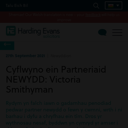
Talu Eich Bil
Shwmae! Our Welsh translation is new – your
feedback
will help us
improve
27th September 2021
| Newyddion
Cyflwyno ein Partneriaid
NEWYDD: Victoria
Smithyman
Rydym yn falch iawn o gadarnhau penodiad
pedwar partner newydd o fewn y cwmni, wrth i ni
barhau i dyfu a chryfhau ein tîm. Dros yr
wythnosau nesaf, byddwn yn cymryd yr amser i