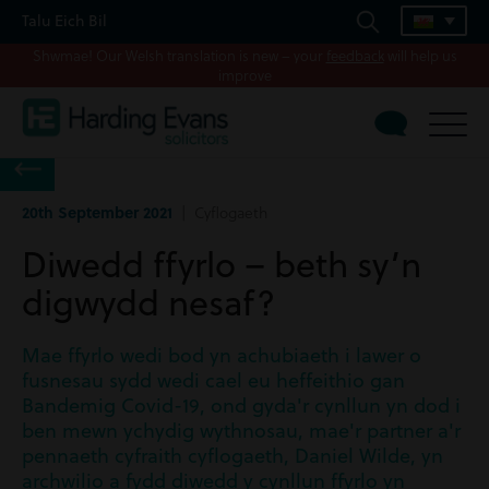
Talu Eich Bil
Shwmae! Our Welsh translation is new – your
feedback
will help us
improve
20th September 2021
| Cyflogaeth
Diwedd ffyrlo – beth sy’n
digwydd nesaf?
Mae ffyrlo wedi bod yn achubiaeth i lawer o
fusnesau sydd wedi cael eu heffeithio gan
Bandemig Covid-19, ond gyda'r cynllun yn dod i
ben mewn ychydig wythnosau, mae'r partner a'r
pennaeth cyfraith cyflogaeth, Daniel Wilde, yn
archwilio a fydd diwedd y cynllun ffyrlo yn