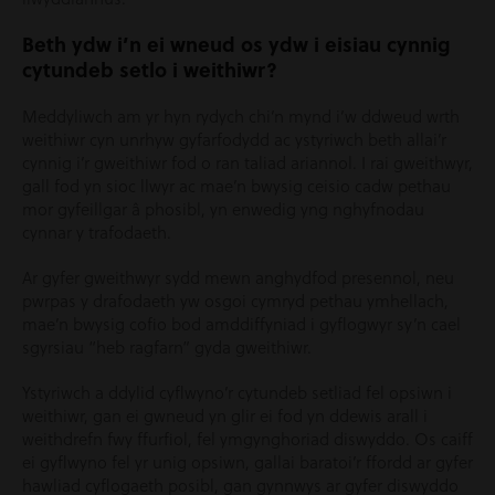
Beth ydw i’n ei wneud os ydw i eisiau cynnig
cytundeb setlo i weithiwr?
Meddyliwch am yr hyn rydych chi’n mynd i’w ddweud wrth
weithiwr cyn unrhyw gyfarfodydd ac ystyriwch beth allai’r
cynnig i’r gweithiwr fod o ran taliad ariannol. I rai gweithwyr,
gall fod yn sioc llwyr ac mae’n bwysig ceisio cadw pethau
mor gyfeillgar â phosibl, yn enwedig yng nghyfnodau
cynnar y trafodaeth.
Ar gyfer gweithwyr sydd mewn anghydfod presennol, neu
pwrpas y drafodaeth yw osgoi cymryd pethau ymhellach,
mae’n bwysig cofio bod amddiffyniad i gyflogwyr sy’n cael
sgyrsiau “heb ragfarn” gyda gweithiwr.
Ystyriwch a ddylid cyflwyno’r cytundeb setliad fel opsiwn i
weithiwr, gan ei gwneud yn glir ei fod yn ddewis arall i
weithdrefn fwy ffurfiol, fel ymgynghoriad diswyddo. Os caiff
ei gyflwyno fel yr unig opsiwn, gallai baratoi’r ffordd ar gyfer
hawliad cyflogaeth posibl, gan gynnwys ar gyfer diswyddo