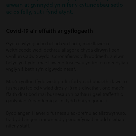
arwain at gynnydd yn nifer y cytundebau setlo
ac os felly, sut i fynd atynt.
Covid-19 a’r effaith ar gyflogaeth
Gyda chyfyngiadau bellach yn llacio, mae llawer o
weithleoedd wedi dechrau ailagor a chyda dirwyn i ben
Cynllun Cadw Swyddi Coronafeirws y llywodraeth, a elwir
hefyd yn ffyrlo, mae llawer o fusnesau yn troi eu meddyliau
ynglŷn â beth sy’n digwydd nesaf.
Mae’r cynllun ffyrlo wedi profi i fod yn achubiaeth i lawer o
fusnesau ledled y wlad dros y 18 mis diwethaf, ond mae’n
ffaith drist bod rhai busnesau yn parhau i gael trafferth o
ganlyniad i’r pandemig ac ni fydd rhai yn goroesi.
Bydd angen i lawer o fusnesau ad-drefnu ac ailstrwythuro,
tra bydd angen i rai wneud y penderfyniad anodd i leihau
nifer y staff.