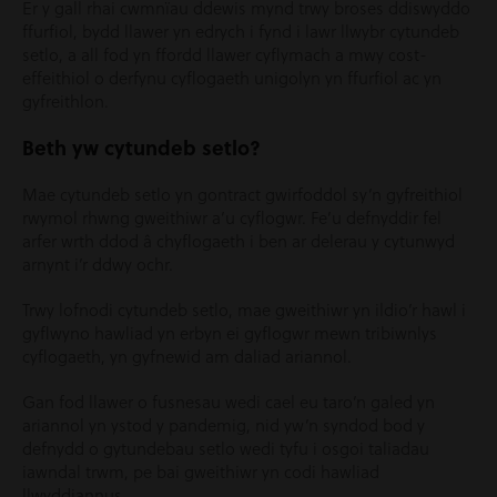
Er y gall rhai cwmnïau ddewis mynd trwy broses ddiswyddo
ffurfiol, bydd llawer yn edrych i fynd i lawr llwybr cytundeb
setlo, a all fod yn ffordd llawer cyflymach a mwy cost-
effeithiol o derfynu cyflogaeth unigolyn yn ffurfiol ac yn
gyfreithlon.
Beth yw cytundeb setlo?
Mae cytundeb setlo yn gontract gwirfoddol sy’n gyfreithiol
rwymol rhwng gweithiwr a’u cyflogwr. Fe’u defnyddir fel
arfer wrth ddod â chyflogaeth i ben ar delerau y cytunwyd
arnynt i’r ddwy ochr.
Trwy lofnodi cytundeb setlo, mae gweithiwr yn ildio’r hawl i
gyflwyno hawliad yn erbyn ei gyflogwr mewn tribiwnlys
cyflogaeth, yn gyfnewid am daliad ariannol.
Gan fod llawer o fusnesau wedi cael eu taro’n galed yn
ariannol yn ystod y pandemig, nid yw’n syndod bod y
defnydd o gytundebau setlo wedi tyfu i osgoi taliadau
iawndal trwm, pe bai gweithiwr yn codi hawliad
llwyddiannus.