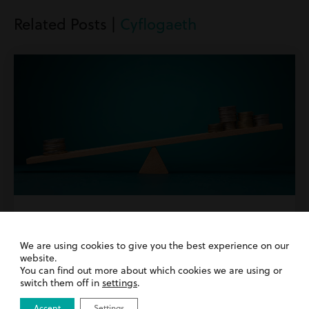
Related Posts |
Cyflogaeth
3rd August 2026
| Cyflogaeth
Cyflog Cyfartal, Rheolau Anghyfartal: Pam
We are using cookies to give you the best experience on our
na all Cyflogwyr Fforddio Aros am Ddiwygio
website.
You can find out more about which cookies we are using or
switch them off in
settings
.
Darllenwch fwy
Accept
Settings