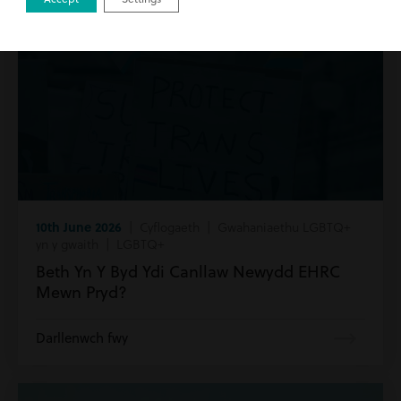
10th June 2026
| Cyflogaeth | Gwahaniaethu LGBTQ+
yn y gwaith | LGBTQ+
Beth Yn Y Byd Ydi Canllaw Newydd EHRC
Mewn Pryd?
Darllenwch fwy