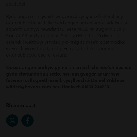
adeiladol.
Bydd angen i’ch gweithiwr gymryd cyngor cyfreithiol ar y
cytundeb setlo ac felly bydd angen amser arno i adolygu ac
adborth unrhyw newidiadau. Mae ACAS yn awgrymu yn y
Cod ACAS ar Gytundebau Setlo y dylid rhoi 10 diwrnod
calendr i weithwyr ystyried y cynnig ac mae’n ddefnyddiol
ystyried hyn wrth ystyried pryd rydych chi’n dymuno i’r
cytundeb setlo gael ei gytuno.
Os oes angen unrhyw gymorth arnoch chi neu’ch busnes
gyda chytundebau setlo, neu am gyngor ar unrhyw
faterion cyflogaeth eraill, cysylltwch â Daniel Wilde ar
wilded@hevans.com neu ffoniwch 01633 244233.
Rhannu post