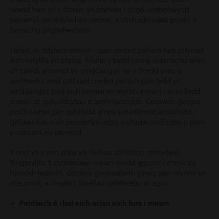
newid hwn yn y ffocws yn ofynnol i osgoi atebolrwydd
personol am ddyledion cwmni, a chyhuddiadau posibl o
fasnachu anghyfreithlon.
Hefyd, ni ddylech edrych i gael credyd pellach heb ystyried
eich sefyllfa yn ofalus. Efallai y bydd ceisio masnachu allan
o’r caledi ariannol yn ymddangos fel y ffordd orau o
weithredu, ond gall cael credyd pellach pan fydd yn
ymddangos bod eich cwmni yn mynd i mewn i ansolfedd
arwain at gyhuddiadau o amhriodoldeb. Ceisiwch gyngor
proffesiynol gan gyfrifydd a/neu ymarferydd ansolfedd, i
gyfiawnhau eich penderfyniadau a chadw nodiadau o pam
y cawsant eu gwneud.
Y nod yn y pen draw yw lleihau colledion credydwyr.
Ymgysylltu â chredydwyr mewn modd agored i ennill eu
hymddiriedaeth, darparu gwybodaeth gywir, pan ofynnir yn
rhesymol, a chadw’r llinellau cyfathrebu ar agor.
Peidiwch â rhoi eich arian eich hun i mewn