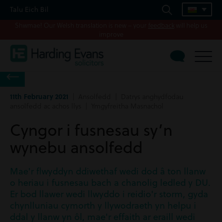
Talu Eich Bil
Shwmae! Our Welsh translation is new – your
feedback
will help us
improve
11th February 2021
| Ansolfedd | Datrys anghydfodau
ansolfedd ac achos llys | Ymgyfreitha Masnachol
Cyngor i fusnesau sy’n
wynebu ansolfedd
Mae'r flwyddyn ddiwethaf wedi dod â ton llanw
o heriau i fusnesau bach a chanolig ledled y DU.
Er bod llawer wedi llwyddo i reidio'r storm, gyda
chynlluniau cymorth y llywodraeth yn helpu i
ddal y llanw yn ôl, mae'r effaith ar eraill wedi