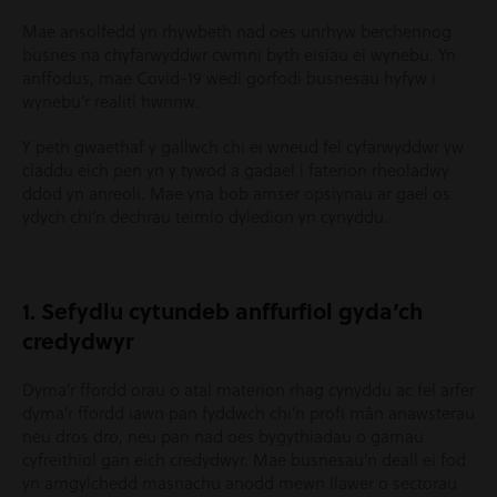
Mae ansolfedd yn rhywbeth nad oes unrhyw berchennog
busnes na chyfarwyddwr cwmni byth eisiau ei wynebu. Yn
anffodus, mae Covid-19 wedi gorfodi busnesau hyfyw i
wynebu’r realiti hwnnw.
Y peth gwaethaf y gallwch chi ei wneud fel cyfarwyddwr yw
claddu eich pen yn y tywod a gadael i faterion rheoladwy
ddod yn anreoli. Mae yna bob amser opsiynau ar gael os
ydych chi’n dechrau teimlo dyledion yn cynyddu.
1. Sefydlu cytundeb anffurfiol gyda’ch
credydwyr
Dyma’r ffordd orau o atal materion rhag cynyddu ac fel arfer
dyma’r ffordd iawn pan fyddwch chi’n profi mân anawsterau
neu dros dro, neu pan nad oes bygythiadau o gamau
cyfreithiol gan eich credydwyr. Mae busnesau’n deall ei fod
yn amgylchedd masnachu anodd mewn llawer o sectorau