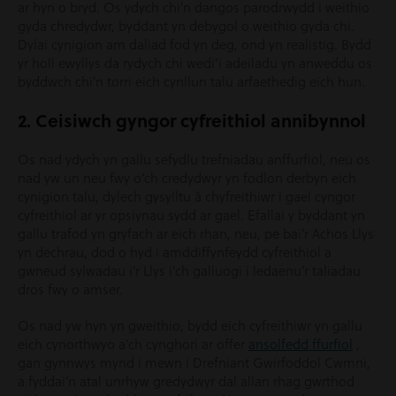
ar hyn o bryd. Os ydych chi’n dangos parodrwydd i weithio
gyda chredydwr, byddant yn debygol o weithio gyda chi.
Dylai cynigion am daliad fod yn deg, ond yn realistig. Bydd
yr holl ewyllys da rydych chi wedi’i adeiladu yn anweddu os
byddwch chi’n torri eich cynllun talu arfaethedig eich hun.
2. Ceisiwch gyngor cyfreithiol annibynnol
Os nad ydych yn gallu sefydlu trefniadau anffurfiol, neu os
nad yw un neu fwy o’ch credydwyr yn fodlon derbyn eich
cynigion talu, dylech gysylltu â chyfreithiwr i gael cyngor
cyfreithiol ar yr opsiynau sydd ar gael. Efallai y byddant yn
gallu trafod yn gryfach ar eich rhan, neu, pe bai’r Achos Llys
yn dechrau, dod o hyd i amddiffynfeydd cyfreithiol a
gwneud sylwadau i’r Llys i’ch galluogi i ledaenu’r taliadau
dros fwy o amser.
Os nad yw hyn yn gweithio, bydd eich cyfreithiwr yn gallu
eich cynorthwyo a’ch cynghori ar offer
ansolfedd ffurfiol
,
gan gynnwys mynd i mewn i Drefniant Gwirfoddol Cwmni,
a fyddai’n atal unrhyw gredydwyr dal allan rhag gwrthod