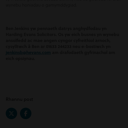
wynebu honiadau o gamymddygiad.
Ben Jenkins yw pennaeth datrys anghydfodau yn
Harding Evans Solicitors. Os yw eich busnes yn wynebu
ansolfedd ac mae angen cyngor cyfreithiol arnoch,
cysylltwch â Ben ar 01633 244233 neu e-bostiwch yn
jenkinsb@hevans.com
am drafodaeth gyfrinachol am
eich opsiynau.
Rhannu post