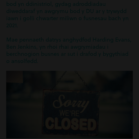
bod yn ddinistriol, gydag adroddiadau
diweddaraf yn awgrymu bod y DU ar y trywydd
iawn i golli chwarter miliwn o fusnesau bach yn
2021.
Mae pennaeth datrys anghydfod Harding Evans,
Ben Jenkins, yn rhoi rhai awgrymiadau i
berchnogion busnes ar sut i drafod y bygythiad
o ansolfedd.