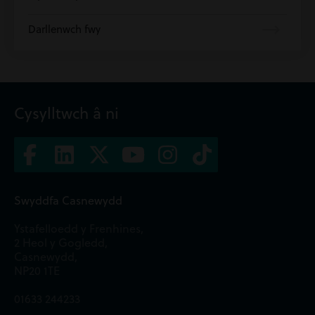
Darllenwch fwy
Cysylltwch â ni
Swyddfa Casnewydd
Ystafelloedd y Frenhines,
2 Heol y Gogledd,
Casnewydd,
NP20 1TE
01633 244233