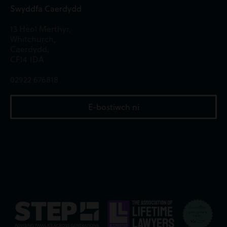
Swyddfa Caerdydd
13 Heol Merthyr,
Whitchurch,
Caerdydd,
CF14 1DA
02922 676818
E-bostiwch ni