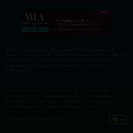
Mae Harding Evans yn enw masnach Harding Evans LLP,
partneriaeth cyfyngedig, wedi'i chofrestru yn Lloegr a Chymru
(rhif cofrestru: OC311802), a awdurdodwyd ac yn cael ei
rheoleiddio gan Awdurdod Rheoleiddio'r Cyfreithwyr (rhif
SRA: 419663).
Telerau ac Amodau
|
Polisi Ad-daliad
|
Gweithdrefn
Gynlluniau
|
Polisi Preifatrwydd Staff
|
Polisi Preifatrwydd
Cleient
|
Telerau Busnes
|
Cydraddoldeb a Amrywiaeth
|
Polisi Diddordeb
|
Ymholiadau'r Wasg a'r Cyfryngau
|
Developed by Bopgun Design