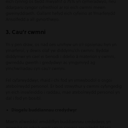
eich cynnig os bydd mwyafrif o 75% yn cymeradwyo, neu
ddarparu cyngor cyfreithiol ar roi eich cwmni mewn
gweinyddiaeth. Gallant hefyd eich cyfeirio at Ymarferydd
Ansolfedd a all gynorthwyo.
3. Cau’r cwmni
Yn y pen draw, os nad oes unrhyw un o’r opsiynau hyn yn
ymarferol, y dewis olaf yw diddymu’ch cwmni. Byddai
diddymwr yn cael ei benodi i ddelio â materion y cwmni,
gwireddu gwerth i gredydwyr ac ymgymryd ag
ymchwiliadau cyn cau’r cwmni.
Fel cyfarwyddwyr, rhaid i chi fod yn ymwybodol o osgoi
atebolrwydd personol. Er bod strwythur y cwmni cyfyngedig
yn eich inswleiddio i raddau, mae atebolrwydd personol yn
dal i fod yn bosibl.
Diogelu buddiannau credydwyr
Mae’n allweddol amddiffyn buddiannau credydwyr, yn
enwedig os ydych wedi ceisio cyngor ansolfedd. Mae’r