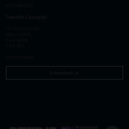
01633 244233
Swyddfa Caerdydd
13 Heol Merthyr,
Whitchurch,
Caerdydd,
CF14 1DA
02922 676818
E-bostiwch ni