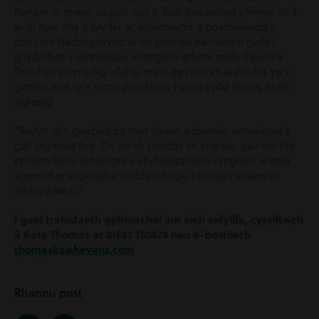
hunain er mwyn osgoi’r risg o ddal lledaeniad y feirws ond
ar ôl naw mis o bryder ac ansicrwydd, y posibilrwydd o
dreulio’r Nadoligrwydd ar eu pennau eu hunain gyda’i
gilydd heb y dathliadau ehangach arferol gyda theulu a
ffrindiau estynedig, efallai mai’r gwyliau yn anffodus yw’r
gwthio olaf sy’n torri’r priodasau hynny sydd eisoes ar dir
sigledig.
“Rydyn ni’n gwybod pa mor straen a draenio emosiynol y
gall ysgariad fod. Os yw’ch priodas yn chwalu, gall ein tîm
cyfraith teulu arbenigol a chyfeillgar eich cynghori ar bob
agwedd ar ysgariad a bydd yn helpu i leihau’r straen a’r
aflonyddwch.”
I gael trafodaeth gyfrinachol am eich sefyllfa, cysylltwch
â Kate Thomas ar 01633 760678 neu e-bostiwch
thomaska@hevans.com
Rhannu post