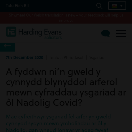
Talu Eich Bil
Shwmae! Our Welsh translation is new – your
feedback
will help us
improve
7th December 2020
| Teulu a Phriodasol | Ysgariad
A fyddwn ni’n gweld y
cynnydd blynyddol arferol
mewn cyfraddau ysgariad ar
ôl Nadolig Covid?
Mae cyfreithwyr ysgariad fel arfer yn gweld
cynnydd sydyn mewn ymholiadau ar ôl y
Nadolig, gan wneud Ionawr yr adeg fwyaf