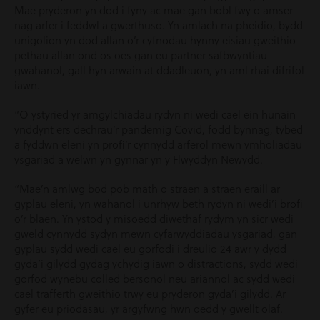
Mae pryderon yn dod i fyny ac mae gan bobl fwy o amser
nag arfer i feddwl a gwerthuso. Yn amlach na pheidio, bydd
unigolion yn dod allan o’r cyfnodau hynny eisiau gweithio
pethau allan ond os oes gan eu partner safbwyntiau
gwahanol, gall hyn arwain at ddadleuon, yn aml rhai difrifol
iawn.
“O ystyried yr amgylchiadau rydyn ni wedi cael ein hunain
ynddynt ers dechrau’r pandemig Covid, fodd bynnag, tybed
a fyddwn eleni yn profi’r cynnydd arferol mewn ymholiadau
ysgariad a welwn yn gynnar yn y Flwyddyn Newydd.
“Mae’n amlwg bod pob math o straen a straen eraill ar
gyplau eleni, yn wahanol i unrhyw beth rydyn ni wedi’i brofi
o’r blaen. Yn ystod y misoedd diwethaf rydym yn sicr wedi
gweld cynnydd sydyn mewn cyfarwyddiadau ysgariad, gan
gyplau sydd wedi cael eu gorfodi i dreulio 24 awr y dydd
gyda’i gilydd gydag ychydig iawn o distractions, sydd wedi
gorfod wynebu colled bersonol neu ariannol ac sydd wedi
cael trafferth gweithio trwy eu pryderon gyda’i gilydd. Ar
gyfer eu priodasau, yr argyfwng hwn oedd y gwellt olaf.