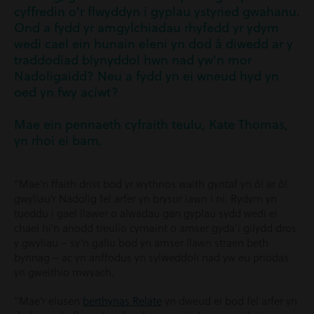
cyffredin o'r flwyddyn i gyplau ystyried gwahanu.
Ond a fydd yr amgylchiadau rhyfedd yr ydym
wedi cael ein hunain eleni yn dod â diwedd ar y
traddodiad blynyddol hwn nad yw'n mor
Nadoligaidd? Neu a fydd yn ei wneud hyd yn
oed yn fwy acíwt?
Mae ein pennaeth cyfraith teulu, Kate Thomas,
yn rhoi ei barn.
“Mae’n ffaith drist bod yr wythnos waith gyntaf yn ôl ar ôl
gwyliau’r Nadolig fel arfer yn brysur iawn i ni. Rydym yn
tueddu i gael llawer o alwadau gan gyplau sydd wedi ei
chael hi’n anodd treulio cymaint o amser gyda’i gilydd dros
y gwyliau – sy’n gallu bod yn amser llawn straen beth
bynnag – ac yn anffodus yn sylweddoli nad yw eu priodas
yn gweithio mwyach.
“Mae’r elusen
berthynas Relate
yn dweud ei bod fel arfer yn