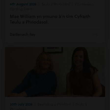
4th August 2026
| Teulu a Phriodasol | Y tu mewn i
Harding Evans
Mae William yn ymuno â’n tîm Cyfraith
Teulu a Phriodasol.
Darllenwch fwy
30th July 2026
| Ewyllysiau a Phrofiant | Teulu a
Phriodasol