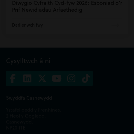
Diwygio Cyfraith Cyd-fyw 2026: Esboniad o’r
Prif Newidiadau Arfaethedig
Darllenwch fwy
Cysylltwch â ni
Swyddfa Casnewydd
Ystafelloedd y Frenhines,
2 Heol y Gogledd,
Casnewydd,
NP20 1TE