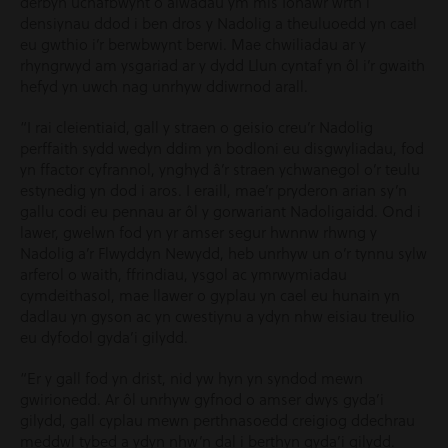
derbyn uchafbwynt o alwadau ym mis Ionawr wrth i
densiynau ddod i ben dros y Nadolig a theuluoedd yn cael
eu gwthio i’r berwbwynt berwi. Mae chwiliadau ar y
rhyngrwyd am ysgariad ar y dydd Llun cyntaf yn ôl i’r gwaith
hefyd yn uwch nag unrhyw ddiwrnod arall.
“I rai cleientiaid, gall y straen o geisio creu’r Nadolig
perffaith sydd wedyn ddim yn bodloni eu disgwyliadau, fod
yn ffactor cyfrannol, ynghyd â’r straen ychwanegol o’r teulu
estynedig yn dod i aros. I eraill, mae’r pryderon arian sy’n
gallu codi eu pennau ar ôl y gorwariant Nadoligaidd. Ond i
lawer, gwelwn fod yn yr amser segur hwnnw rhwng y
Nadolig a’r Flwyddyn Newydd, heb unrhyw un o’r tynnu sylw
arferol o waith, ffrindiau, ysgol ac ymrwymiadau
cymdeithasol, mae llawer o gyplau yn cael eu hunain yn
dadlau yn gyson ac yn cwestiynu a ydyn nhw eisiau treulio
eu dyfodol gyda’i gilydd.
“Er y gall fod yn drist, nid yw hyn yn syndod mewn
gwirionedd. Ar ôl unrhyw gyfnod o amser dwys gyda’i
gilydd, gall cyplau mewn perthnasoedd creigiog ddechrau
meddwl tybed a ydyn nhw’n dal i berthyn gyda’i gilydd.