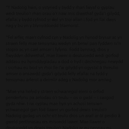
“Y Nadolig hwn, o ystyried y bydd y rhan fwyaf o gyplau
wedi treulio’r rhan orau o’r naw mis diwethaf gyda’i gilydd,
efallai y bydd cyfnod yr ŵyl yn troi allan i fod yn llai dwys
nag y bu yn y blynyddoedd blaenorol.
“Fel arfer, mae’r cyfnod cyn y Nadolig yn hynod brysur ac yn
straen felly mae tensiynau wedyn yn berwi pan fyddwn ni’n
stopio ac yn cael amser i fyfyrio. Fodd bynnag, dros y
flwyddyn ddiwethaf, mae llawer o deuluoedd wedi gorfod
addasu eu hymddygiadau a dod o hyd i dechnegau newydd
i sicrhau eu bod yn rhoi lle i’w gilydd yn ogystal â threulio
amser o ansawdd gyda’i gilydd felly efallai na fydd y
tensiynau arferol a deimlir adeg y Nadolig mor amlwg.
“Mae yna hefyd y straen ychwanegol eleni o orfod
penderfynu pa aelodau o’r teulu – os o gwbl – i swigod
gyda nhw. I rai cyplau mae hyn yn achosi tensiwn
ychwanegol gan fod llawer yn gorfod dewis treulio’r
Nadolig gydag un ochr o’r teulu dros un arall ar ôl peidio â
gweld perthnasau ers misoedd lawer. Mae llawer o
deuluoedd yn dewis treulio’r Nadolig ar eu pennau eu