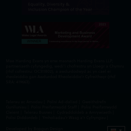
Mae Harding Evans yn enw masnach Harding Evans LLP,
partneriaeth cyfyngedig, wedi'i chofrestru yn Lloegr a Chymru
(rhif cofrestru: OC311802), a awdurdodwyd ac yn cael ei
rheoleiddio gan Awdurdod Rheoleiddio'r Cyfreithwyr (rhif
SRA: 419663).
Telerau ac Amodau
|
Polisi Ad-daliad
|
Gweithdrefn
Gynlluniau
|
Polisi Preifatrwydd Staff
|
Polisi Preifatrwydd
Cleient
|
Telerau Busnes
|
Cydraddoldeb a Amrywiaeth
|
Polisi Diddordeb
|
Ymholiadau'r Wasg a'r Cyfryngau
|
Developed by Bopgun Design