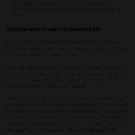
Mae digon o gefnogaeth yn cael ei ddarparu i atal
teimladau o ynysu a gadael, a allai arwain at straen a
phryder.
Dioddefaint mewn distawrwydd
Er bod y rhain yn amseroedd anarferol iawn, ni ddylech
orfod dioddef yn dawel os yw’ch arferion gwaith newid wedi
bod yn niweidiol i’ch iechyd neu les.
Pan fydd cyflogwr yn methu â chymryd camau rhesymol i
sicrhau amgylchedd gwaith diogel ac mae gweithiwr yn cael
ei anafu o ganlyniad, mae gan y gweithiwr hwnnw hawl
gyfreithiol i wneud hawliad am iawndal.
Yn ddealladwy, mae rhai pobl yn poeni am wneud hawliad
yn erbyn eu cyflogwr ac yn dewis dweud dim. Ond cofiwch,
mae gan eich cyflogwr ddyletswydd gyfreithiol i sicrhau eich
iechyd a’ch diogelwch felly os yw hyn wedi’i gyfaddawdu
mewn unrhyw ffordd, rydych o fewn eich hawliau i wneud
hawliad. Mae gan bawb hawl i deimlo’n ddiogel yn eu