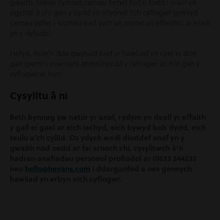
gwaith. Gallai cymryd camau hefyd fod o fudd i eraill yn
ogystal â chi gan y bydd yn ofynnol i’ch cyflogwr gymryd
camau adfer i sicrhau nad yw’r un mater yn effeithio ar eraill
yn y dyfodol.
Hefyd, mae’n dda gwybod bod yr hawliad yn cael ei drin
gan gwmni yswiriant atebolrwydd y cyflogwr ac nid gan y
cyflogwr ei hun.
Cysylltu â ni
Beth bynnag yw natur yr anaf, rydym yn deall yr effaith
y gall ei gael ar eich iechyd, eich bywyd bob dydd, eich
teulu a’ch cyllid. Os ydych wedi dioddef anaf yn y
gwaith nad oedd ar fai arnoch chi, cysylltwch â’n
hadran anafiadau personol profiadol ar 01633 244233
neu
hello@hevans.com
i ddarganfod a oes gennych
hawliad yn erbyn eich cyflogwr.