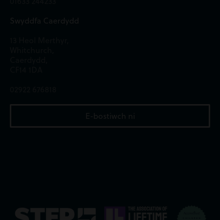
01633 244233
Swyddfa Caerdydd
13 Heol Merthyr,
Whitchurch,
Caerdydd,
CF14 1DA
02922 676818
E-bostiwch ni