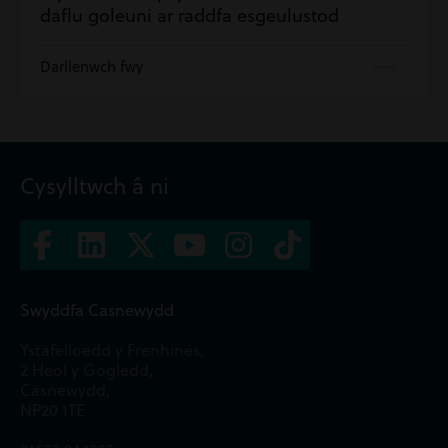
daflu goleuni ar raddfa esgeulustod
Darllenwch fwy
Cysylltwch â ni
Swyddfa Casnewydd
Ystafelloedd y Frenhines,
2 Heol y Gogledd,
Casnewydd,
NP20 1TE