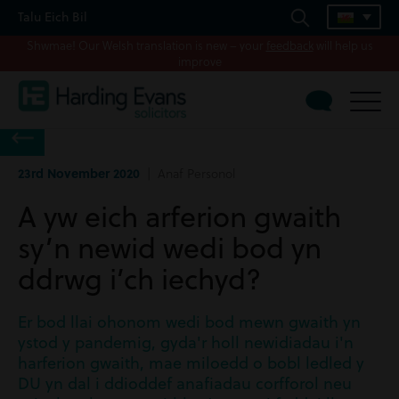
Talu Eich Bil
Shwmae! Our Welsh translation is new – your
feedback
will help us
improve
23rd November 2020
| Anaf Personol
A yw eich arferion gwaith
sy’n newid wedi bod yn
ddrwg i’ch iechyd?
Er bod llai ohonom wedi bod mewn gwaith yn
ystod y pandemig, gyda'r holl newidiadau i'n
harferion gwaith, mae miloedd o bobl ledled y
DU yn dal i ddioddef anafiadau corfforol neu