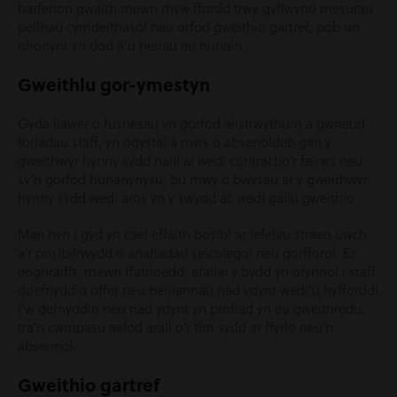
harferion gwaith mewn rhyw ffordd trwy gyflwyno mesurau
pellhau cymdeithasol neu orfod gweithio gartref, pob un
ohonynt yn dod â’u heriau eu hunain.
Gweithlu gor-ymestyn
Gyda llawer o fusnesau yn gorfod ailstrwythuro a gwneud
toriadau staff, yn ogystal â mwy o absenoldeb gan y
gweithwyr hynny sydd naill ai wedi contractio’r feirws neu
sy’n gorfod hunanynysu, bu mwy o bwysau ar y gweithwyr
hynny sydd wedi aros yn y swydd ac wedi gallu gweithio.
Mae hyn i gyd yn cael effaith bosibl ar lefelau straen uwch
a’r posibilrwydd o anafiadau seicolegol neu gorfforol. Er
enghraifft, mewn ffatrïoedd, efallai y bydd yn ofynnol i staff
ddefnyddio offer neu beiriannau nad ydynt wedi’u hyfforddi
i’w defnyddio neu nad ydynt yn profiad yn eu gweithredu,
tra’n cwmpasu aelod arall o’r tîm sydd ar ffyrlo neu’n
absennol.
Gweithio gartref