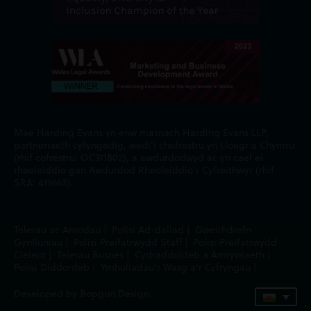
Mae Harding Evans yn enw masnach Harding Evans LLP,
partneriaeth cyfyngedig, wedi'i chofrestru yn Lloegr a Chymru
(rhif cofrestru: OC311802), a awdurdodwyd ac yn cael ei
rheoleiddio gan Awdurdod Rheoleiddio'r Cyfreithwyr (rhif
SRA: 419663).
Telerau ac Amodau
|
Polisi Ad-daliad
|
Gweithdrefn
Gynlluniau
|
Polisi Preifatrwydd Staff
|
Polisi Preifatrwydd
Cleient
|
Telerau Busnes
|
Cydraddoldeb a Amrywiaeth
|
Polisi Diddordeb
|
Ymholiadau'r Wasg a'r Cyfryngau
|
Developed by Bopgun Design