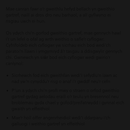
Mae canran fawr o’r gweithlu hefyd bellach yn gweithio
gartref, naill ai dros dro neu barhaol, a all gyflwyno ei
risgiau uwch ei hun.
Os ydych chi’n gorfod gweithio gartref, mae gennych hawl
i’r un lefel o ofal ag wrth weithio o safle’r cyflogwr.
Cyfrifoldeb eich cyflogwr yw sicrhau eich bod wedi’ch
paratoi’n llawn i ymgymryd â’r tasgau a ddisgwylir gennych
chi. Gwnewch yn siŵr bod eich cyflogwr wedi gwirio’r
canlynol:
Sicrhewch fod eich gweithfan wedi’i sefydlu’n iawn ac
nad yw’n cynyddu’r risg o anaf i’r gwddf neu’r cefn
P’un a ydych chi’n profi mwy o straen o orfod gweithio
gartref gydag aelodau eraill o’r teulu yn bresennol neu
broblemau gyda chael y gofod/preifatrwydd i gynnal eich
gwaith yn effeithiol
Mae’r holl offer angenrheidiol wedi’i ddarparu i’ch
galluogi i weithio gartref yn effeithiol