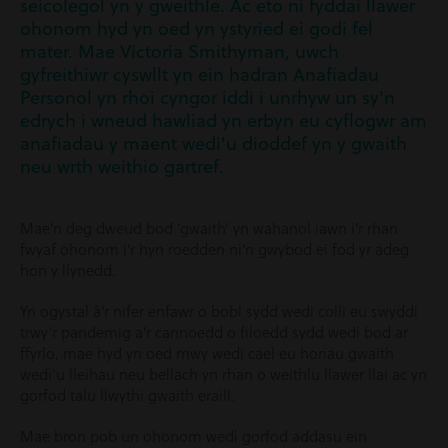
seicolegol yn y gweithle. Ac eto ni fyddai llawer
ohonom hyd yn oed yn ystyried ei godi fel
mater. Mae Victoria Smithyman, uwch
gyfreithiwr cyswllt yn ein hadran Anafiadau
Personol yn rhoi cyngor iddi i unrhyw un sy'n
edrych i wneud hawliad yn erbyn eu cyflogwr am
anafiadau y maent wedi'u dioddef yn y gwaith
neu wrth weithio gartref.
Mae’n deg dweud bod ‘gwaith’ yn wahanol iawn i’r rhan
fwyaf ohonom i’r hyn roedden ni’n gwybod ei fod yr adeg
hon y llynedd.
Yn ogystal â’r nifer enfawr o bobl sydd wedi colli eu swyddi
trwy’r pandemig a’r cannoedd o filoedd sydd wedi bod ar
ffyrlo, mae hyd yn oed mwy wedi cael eu horiau gwaith
wedi’u lleihau neu bellach yn rhan o weithlu llawer llai ac yn
gorfod talu llwythi gwaith eraill.
Mae bron pob un ohonom wedi gorfod addasu ein