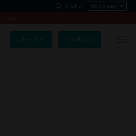
Chwilio
Cymraeg
improve
Talu Eich Bil
Cysylltu â ni