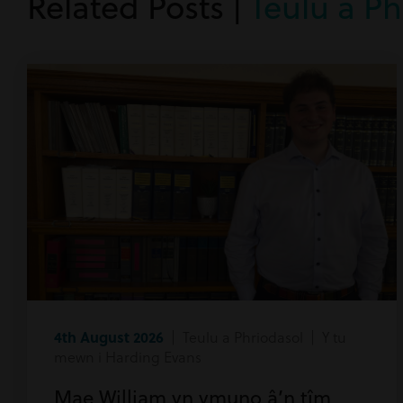
Related Posts |
Teulu a Ph
4th August 2026
| Teulu a Phriodasol | Y tu
mewn i Harding Evans
Mae William yn ymuno â’n tîm