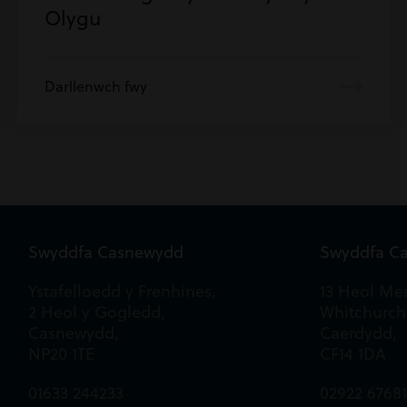
Olygu
Darllenwch fwy
Swyddfa Casnewydd
Swyddfa C
Ystafelloedd y Frenhines,
13 Heol Mer
2 Heol y Gogledd,
Whitchurch
Casnewydd,
Caerdydd,
NP20 1TE
CF14 1DA
01633 244233
02922 6768