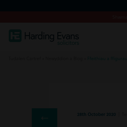
Shwmae
Tudalen Cartref
»
Newyddion a Blog
»
Ffeithiau a ffigur
28th October 2020
| Teu