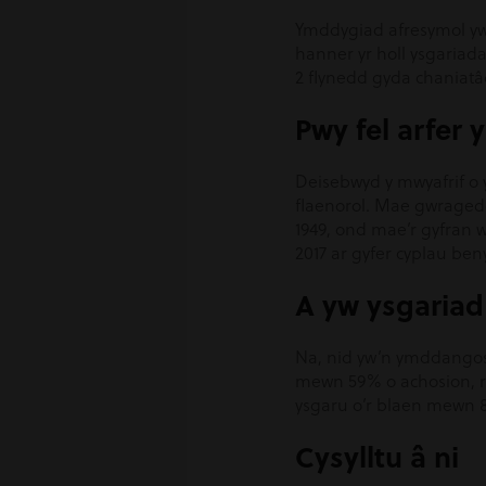
Ymddygiad afresymol yw’
hanner yr holl ysgariad
2 flynedd gyda chaniatâ
Pwy fel arfer
Deisebwyd y mwyafrif o y
flaenorol. Mae gwragedd
1949, ond mae’r gyfran 
2017 ar gyfer cyplau be
A yw ysgariad
Na, nid yw’n ymddangos 
mewn 59% o achosion, r
ysgaru o’r blaen mewn 
Cysylltu â ni