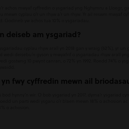
r achos mwyaf cyffredin o ysgariad yng Nghymru a Lloegr, ga
au mewn cyplau o’r un rhyw a’r un rhyw. Yr ail reswm mwyaf cy
d. Godineb yw achos tua 10% o ysgariadau.
 yn deiseb am ysgariad?
sgariadau cyplau rhyw arall yn 2018 gan y wraig (62%), yr un g
 wedi deisebu’n gyson y mwyafrif o ysgariadau rhyw arall yn
wedi gostwng 10 pwynt canran, o 72% yn 1992. Roedd 74% o ysg
nywaidd.
 yn fwy cyffredin mewn ail briodasa
bod hynny’n wir. O bob ysgariad yn 2017, dyma’r ysgariad cynt
oedd un parti wedi ysgaru o’r blaen mewn 18% o achosion ac 
8% o achosion.