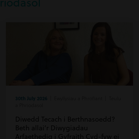
riodasol
30th July 2026
| Ewyllysiau a Phrofiant | Teulu
a Phriodasol
Diwedd Tecach i Berthnasoedd?
Beth allai’r Diwygiadau
Arfaethedig i Gyfraith Cyd-fyw ei