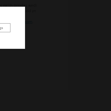
s yw’ch priodas wedi
d ar ysgaru a bydd yn
ael trafodaeth
hello@hevans.com
.
gs