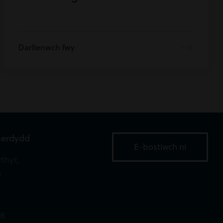
Darllenwch fwy
aerdydd
E-bostiwch ni
thyr,
,
18