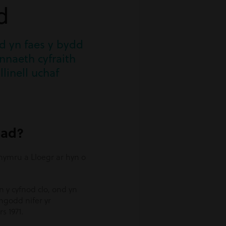
d
d yn faes y bydd
naeth cyfraith
llinell uchaf
iad?
hymru a Lloegr ar hyn o
n y cyfnod clo, ond yn
ngodd nifer yr
s 1971.