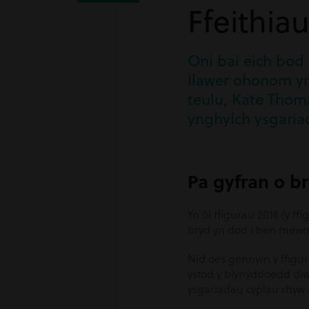
Ffeithia
Oni bai eich bod
llawer ohonom y
teulu, Kate Thomas
ynghylch ysgaria
Pa gyfran o b
Yn ôl ffigurau 2018 (y 
bryd yn dod i ben mewn
Nid oes gennym y ffigura
ystod y blynyddoedd diw
ysgariadau cyplau rhyw ar