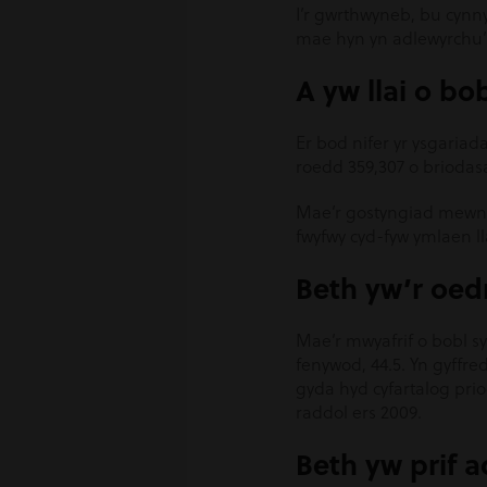
I’r gwrthwyneb, bu cynny
mae hyn yn adlewyrchu’r 
A yw llai o bo
Er bod nifer yr ysgariada
roedd 359,307 o briodas
Mae’r gostyngiad mewn 
fwyfwy cyd-fyw ymlaen ll
Beth yw’r oed
Mae’r mwyafrif o bobl sy
fenywod, 44.5. Yn gyffr
gyda hyd cyfartalog pri
raddol ers 2009.
Beth yw prif 