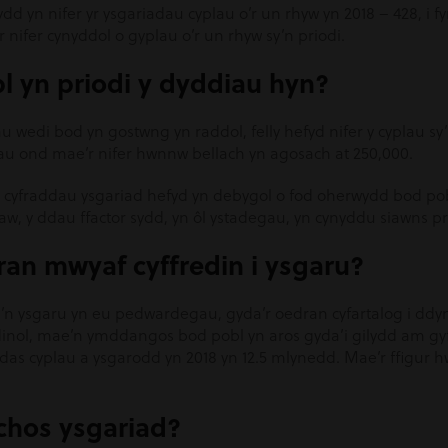
dd yn nifer yr ysgariadau cyplau o’r un rhyw yn 2018 – 428, i f
nifer cynyddol o gyplau o’r un rhyw sy’n priodi.
bl yn priodi y dyddiau hyn?
u wedi bod yn gostwng yn raddol, felly hefyd nifer y cyplau sy’n
au ond mae’r nifer hwnnw bellach yn agosach at 250,000.
cyfraddau ysgariad hefyd yn debygol o fod oherwydd bod pobl
aw, y ddau ffactor sydd, yn ôl ystadegau, yn cynyddu siawns p
ran mwyaf cyffredin i ysgaru?
’n ysgaru yn eu pedwardegau, gyda’r oedran cyfartalog i ddyni
edinol, mae’n ymddangos bod pobl yn aros gyda’i gilydd am gy
odas cyplau a ysgarodd yn 2018 yn 12.5 mlynedd. Mae’r ffigur 
achos ysgariad?