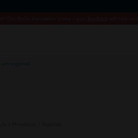
! Our Welsh translation is new – your
feedback
will help us 
au am ysgariad
lu a Phriodasol | Ysgariad