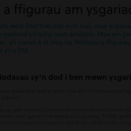
u a ffigurau am ysgaria
 chi wedi bod trwyddo eich hun, mae ysgaria
n gwybod ychydig iawn amdano. Mae ein pen
, yn siarad â ni trwy rai ffeithiau a ffigurau 
d yn y DU.
riodasau sy’n dod i ben mewn ysgar
ffigurau diweddaraf sydd ar gael), mae 42% o briodasau yng Ng
 ysgariad.
u ar gyfer eleni eto, a fydd yn amlwg yn cael eu heffeithio ga
ethaf, mae’r ganran hon wedi bod yn gostwng. Yn 2018, gosty
all yng Nghymru a Lloegr yn 2018 10.6% i 90,871, y nifer isaf er