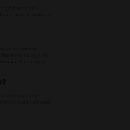
n gyfrif am bron i
ffredin yw ar ôl gwahanu
yfran â’r flwyddyn
g Nghymru a Lloegr ers
ariadau o’r un rhyw yn
u?
af i’r ddau bartner
roedd y ddau barti wedi