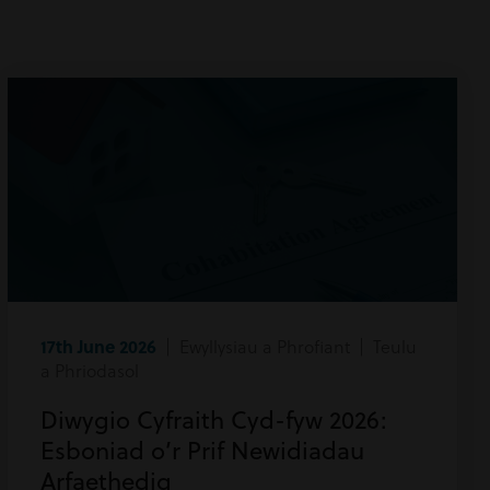
17th June 2026
| Ewyllysiau a Phrofiant | Teulu
a Phriodasol
Diwygio Cyfraith Cyd-fyw 2026:
Esboniad o’r Prif Newidiadau
Arfaethedig