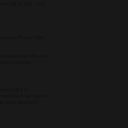
yny o 338 yn 2017 – ond
 priodi. Yn ôl yn 1964,
 yn priodi yn hŷn ac yn
riodas o lwyddo.
on yn 46.9 ac i
fnod hirach cyn ysgaru,
hwn wedi cynyddu’n