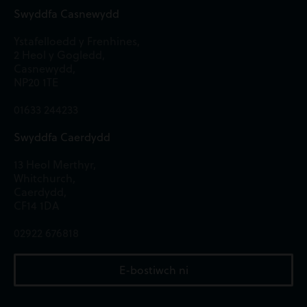
Swyddfa Casnewydd
Ystafelloedd y Frenhines,
2 Heol y Gogledd,
Casnewydd,
NP20 1TE
01633 244233
Swyddfa Caerdydd
13 Heol Merthyr,
Whitchurch,
Caerdydd,
CF14 1DA
02922 676818
E-bostiwch ni