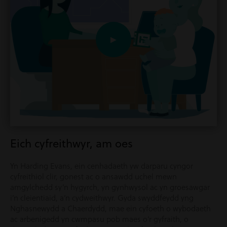
►
Eich cyfreithwyr, am oes
Yn Harding Evans, ein cenhadaeth yw darparu cyngor
cyfreithiol clir, gonest ac o ansawdd uchel mewn
amgylchedd sy’n hygyrch, yn gynhwysol ac yn groesawgar
i’n cleientiaid, a’n cydweithwyr. Gyda swyddfeydd yng
Nghasnewydd a Chaerdydd, mae ein cyfoeth o wybodaeth
ac arbenigedd yn cwmpasu pob maes o’r gyfraith, o