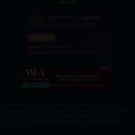
Awards
Mae Harding Evans yn enw masnach Harding Evans LLP,
partneriaeth cyfyngedig, wedi'i chofrestru yn Lloegr a Chymru
(rhif cofrestru: OC311802), a awdurdodwyd ac yn cael ei
rheoleiddio gan Awdurdod Rheoleiddio'r Cyfreithwyr (rhif
SRA: 419663).