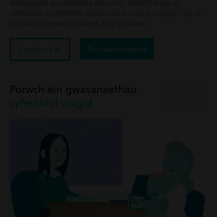
drawsgludo ac anafiadau personol, cyfraith teulu ac
ewyllysiau a phrofiant, esgeulustod a gofal clinigol, hyd at
gyfraith cyflogaeth a datrys anghydfodau.
Ein Gwerthoedd
Cysylltu â ni
Porwch ein gwasanaethau
cyfreithiol unigol